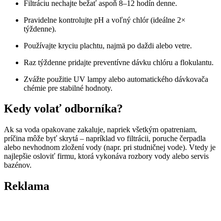
Filtráciu nechajte bežať aspoň 8–12 hodín denne.
Pravidelne kontrolujte pH a voľný chlór (ideálne 2×
týždenne).
Používajte kryciu plachtu, najmä po daždi alebo vetre.
Raz týždenne pridajte preventívne dávku chlóru a flokulantu.
Zvážte použitie UV lampy alebo automatického dávkovača
chémie pre stabilné hodnoty.
Kedy volať odborníka?
Ak sa voda opakovane zakaluje, napriek všetkým opatreniam,
príčina môže byť skrytá – napríklad vo filtrácii, poruche čerpadla
alebo nevhodnom zložení vody (napr. pri studničnej vode). Vtedy je
najlepšie osloviť firmu, ktorá vykonáva rozbory vody alebo servis
bazénov.
Reklama