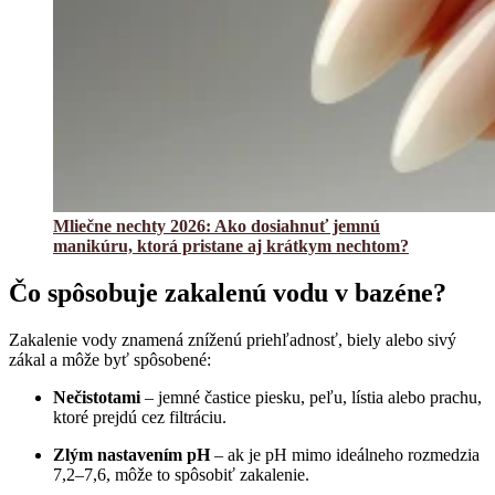
Mliečne nechty 2026: Ako dosiahnuť jemnú
manikúru, ktorá pristane aj krátkym nechtom?
Čo spôsobuje zakalenú vodu v bazéne?
Zakalenie vody znamená zníženú priehľadnosť, biely alebo sivý
zákal a môže byť spôsobené:
Nečistotami
– jemné častice piesku, peľu, lístia alebo prachu,
ktoré prejdú cez filtráciu.
Zlým nastavením pH
– ak je pH mimo ideálneho rozmedzia
7,2–7,6, môže to spôsobiť zakalenie.