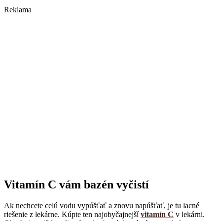
Reklama
Vitamín C vám bazén vyčistí
Ak nechcete celú vodu vypúšťať a znovu napúšťať, je tu lacné
riešenie z lekárne. Kúpte ten najobyčajnejší
vitamín C
v lekárni.