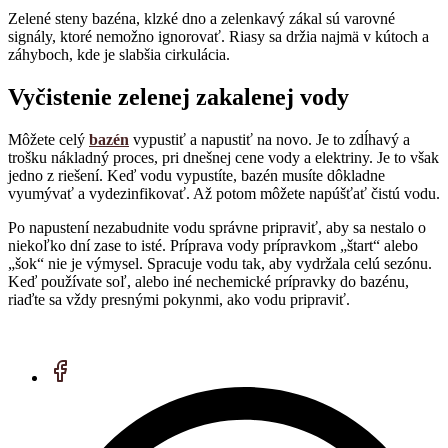
Zelené steny bazéna, klzké dno a zelenkavý zákal sú varovné
signály, ktoré nemožno ignorovať. Riasy sa držia najmä v kútoch a
záhyboch, kde je slabšia cirkulácia.
Vyčistenie zelenej zakalenej vody
Môžete celý
bazén
vypustiť a napustiť na novo. Je to zdĺhavý a
trošku nákladný proces, pri dnešnej cene vody a elektriny. Je to však
jedno z riešení. Keď vodu vypustíte, bazén musíte dôkladne
vyumývať a vydezinfikovať. Až potom môžete napúšťať čistú vodu.
Po napustení nezabudnite vodu správne pripraviť, aby sa nestalo o
niekoľko dní zase to isté. Príprava vody prípravkom „štart“ alebo
„šok“ nie je výmysel. Spracuje vodu tak, aby vydržala celú sezónu.
Keď používate soľ, alebo iné nechemické prípravky do bazénu,
riaďte sa vždy presnými pokynmi, ako vodu pripraviť.