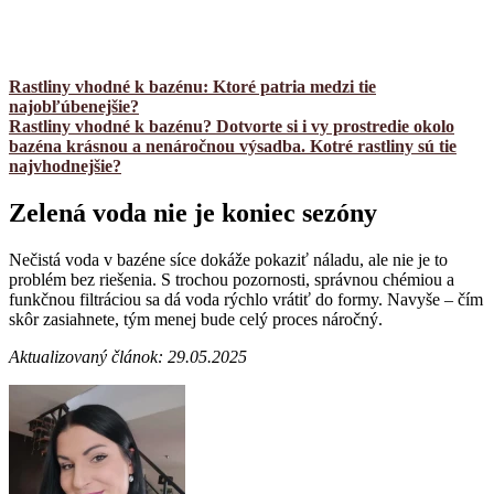
Rastliny vhodné k bazénu: Ktoré patria medzi tie
najobľúbenejšie?
Rastliny vhodné k bazénu? Dotvorte si i vy prostredie okolo
bazéna krásnou a nenáročnou výsadba. Kotré rastliny sú tie
najvhodnejšie?
Zelená voda nie je koniec sezóny
Nečistá voda v bazéne síce dokáže pokaziť náladu, ale nie je to
problém bez riešenia. S trochou pozornosti, správnou chémiou a
funkčnou filtráciou sa dá voda rýchlo vrátiť do formy. Navyše – čím
skôr zasiahnete, tým menej bude celý proces náročný.
Aktualizovaný článok: 29.05.2025