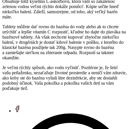
Obsahuje totiž kyselinu L-askorbovú, ktorá vám so zakalenou
zelenou vodou veľmi rýchlo dokáže pomôcť. Kúpte určite hneď
niekoľko balení. Záleží, samozrejme, od toho, aký veľký bazén
máte.
Tablety môžete dať rovno do bazéna do vody alebo ak to chcete
urýchliť a lepšie vitamín C rozpustiť, kľudne ho dajte do plaváka na
bazénové tablety. Ak však nechcete kupovať zbytočne niekoľko
balení, v drogériách je dostať kilové balenie v prášku, z ktorého do
klasické bazéna použijete tak 200g. Nasypte rovno do bazéna
a zamiešajte sieťkou na zbieranie odpadu. Rozpustí sa takmer
okamžite.
Je veľmi rýchly spôsob, ako vodu vyčistiť. Pozitívne je, že šetrí
vašu peňaženku, nezaťažuje životné prostredie a neničí vám zdravie,
ako keby ste do bazéna vyliali litre dezinfekcie, aby ste dosiahli
podobný účinok. Vaša pokožka a pokožka vašich detí sa vám
poďakuje tiež.