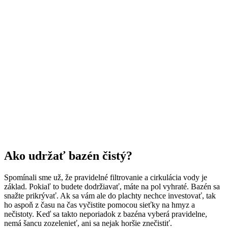
Ako udržať bazén čistý?
Spomínali sme už, že pravidelné filtrovanie a cirkulácia vody je
základ. Pokiaľ to budete dodržiavať, máte na pol vyhraté. Bazén sa
snažte prikrývať. Ak sa vám ale do plachty nechce investovať, tak
ho aspoň z času na čas vyčistite pomocou sieťky na hmyz a
nečistoty. Keď sa takto neporiadok z bazéna vyberá pravidelne,
nemá šancu zozelenieť, ani sa nejak horšie znečistiť.