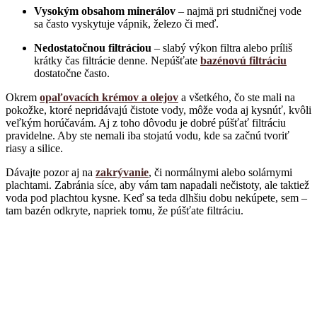
Vysokým obsahom minerálov
– najmä pri studničnej vode
sa často vyskytuje vápnik, železo či meď.
Nedostatočnou filtráciou
– slabý výkon filtra alebo príliš
krátky čas filtrácie denne. Nepúšťate
bazénovú filtráciu
dostatočne často.
Okrem
opaľovacích krémov a olejov
a všetkého, čo ste mali na
pokožke, ktoré nepridávajú čistote vody, môže voda aj kysnúť, kvôli
veľkým horúčavám. Aj z toho dôvodu je dobré púšťať filtráciu
pravidelne. Aby ste nemali iba stojatú vodu, kde sa začnú tvoriť
riasy a silice.
Dávajte pozor aj na
zakrývanie
, či normálnymi alebo solárnymi
plachtami. Zabránia síce, aby vám tam napadali nečistoty, ale taktiež
voda pod plachtou kysne. Keď sa teda dlhšiu dobu nekúpete, sem –
tam bazén odkryte, napriek tomu, že púšťate filtráciu.