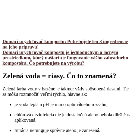
Domáci urýchľovač kompostu: Potrebujete len 3 ingrediencie
na jeho prípravu!
Domáci urýchľovač kompostu je jednoduchým a lacným
prostriedkom, ktorý naštartuje fungovanie vášho záhradného
kompostéra. Čo potrebujete na výrobu?
Zelená voda = riasy. Čo to znamená?
Zelená farba vody v bazéne je takmer vždy spôsobená riasami. Tie
sa môžu rozmnožiť veľmi rýchlo, hlavne ak:
je voda teplá a pH je mimo optimálneho rozsahu,
chlórová dezinfekcia nie je dostatočná alebo nebola dlhší čas
aplikovaná,
filtrácia nefunguje správne alebo je zanesená.