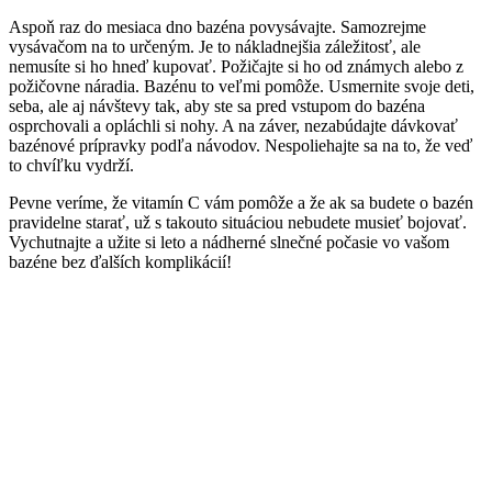
Aspoň raz do mesiaca dno bazéna povysávajte. Samozrejme
vysávačom na to určeným. Je to nákladnejšia záležitosť, ale
nemusíte si ho hneď kupovať. Požičajte si ho od známych alebo z
požičovne náradia. Bazénu to veľmi pomôže. Usmernite svoje deti,
seba, ale aj návštevy tak, aby ste sa pred vstupom do bazéna
osprchovali a opláchli si nohy. A na záver, nezabúdajte dávkovať
bazénové prípravky podľa návodov. Nespoliehajte sa na to, že veď
to chvíľku vydrží.
Pevne veríme, že vitamín C vám pomôže a že ak sa budete o bazén
pravidelne starať, už s takouto situáciou nebudete musieť bojovať.
Vychutnajte a užite si leto a nádherné slnečné počasie vo vašom
bazéne bez ďalších komplikácií!