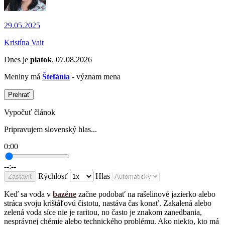
29.05.2025
Kristína Vait
Dnes je
piatok
, 07.08.2026
Meniny má
Štefánia
- význam mena
Prehrať
Vypočuť článok
Pripravujem slovenský hlas...
0:00
--:--
Rýchlosť
Hlas
Zastaviť
Keď sa voda v
bazéne
začne podobať na rašelinové jazierko alebo
stráca svoju krištáľovú čistotu, nastáva čas konať. Zakalená alebo
zelená voda síce nie je raritou, no často je znakom zanedbania,
nesprávnej chémie alebo technického problému. Ako niekto, kto má