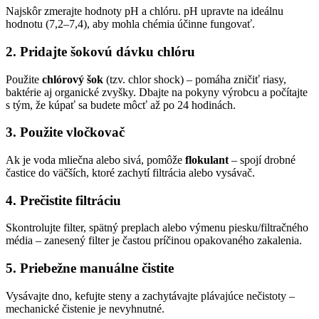
Najskôr zmerajte hodnoty pH a chlóru. pH upravte na ideálnu
hodnotu (7,2–7,4), aby mohla chémia účinne fungovať.
2. Pridajte šokovú dávku chlóru
Použite
chlórový šok
(tzv. chlor shock) – pomáha zničiť riasy,
baktérie aj organické zvyšky. Dbajte na pokyny výrobcu a počítajte
s tým, že kúpať sa budete môcť až po 24 hodinách.
3. Použite vločkovač
Ak je voda mliečna alebo sivá, pomôže
flokulant
– spojí drobné
častice do väčších, ktoré zachytí filtrácia alebo vysávač.
4. Prečistite filtráciu
Skontrolujte filter, spätný preplach alebo výmenu piesku/filtračného
média – zanesený filter je častou príčinou opakovaného zakalenia.
5. Priebežne manuálne čistite
Vysávajte dno, kefujte steny a zachytávajte plávajúce nečistoty –
mechanické čistenie je nevyhnutné.