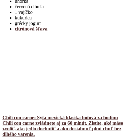
uhorka
červená cibuľa
1 vajíčko
kukurica
grécky jogurt
citrónová šťava
Chili con carne: Sýta mexická klasika hotová za hodinu
Chili con carne zvládnete aj za 60 minút. Zistite, aké mäso
zvoliť, ako jedlo dochutiť a ako dosiahnuť plnú chuť bez
dlhého varenia.