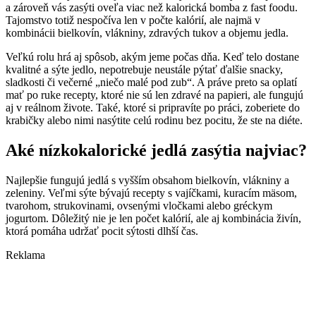
a zároveň vás zasýti oveľa viac než kalorická bomba z fast foodu.
Tajomstvo totiž nespočíva len v počte kalórií, ale najmä v
kombinácii bielkovín, vlákniny, zdravých tukov a objemu jedla.
Veľkú rolu hrá aj spôsob, akým jeme počas dňa. Keď telo dostane
kvalitné a sýte jedlo, nepotrebuje neustále pýtať ďalšie snacky,
sladkosti či večerné „niečo malé pod zub“. A práve preto sa oplatí
mať po ruke recepty, ktoré nie sú len zdravé na papieri, ale fungujú
aj v reálnom živote. Také, ktoré si pripravíte po práci, zoberiete do
krabičky alebo nimi nasýtite celú rodinu bez pocitu, že ste na diéte.
Aké nízkokalorické jedlá zasýtia najviac?
Najlepšie fungujú jedlá s vyšším obsahom bielkovín, vlákniny a
zeleniny. Veľmi sýte bývajú recepty s vajíčkami, kuracím mäsom,
tvarohom, strukovinami, ovsenými vločkami alebo gréckym
jogurtom. Dôležitý nie je len počet kalórií, ale aj kombinácia živín,
ktorá pomáha udržať pocit sýtosti dlhší čas.
Reklama