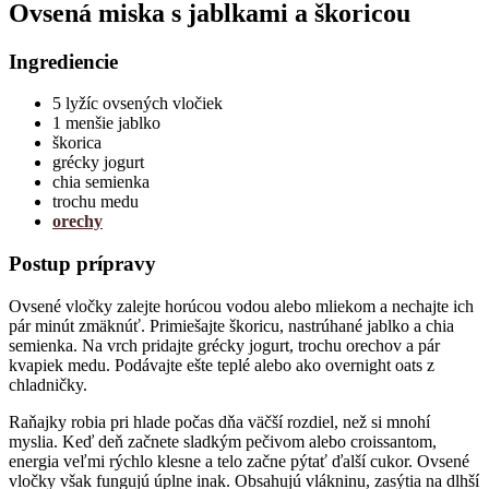
Ovsená miska s jablkami a škoricou
Ingrediencie
5 lyžíc ovsených vločiek
1 menšie jablko
škorica
grécky jogurt
chia semienka
trochu medu
orechy
Postup prípravy
Ovsené vločky zalejte horúcou vodou alebo mliekom a nechajte ich
pár minút zmäknúť. Primiešajte škoricu, nastrúhané jablko a chia
semienka. Na vrch pridajte grécky jogurt, trochu orechov a pár
kvapiek medu. Podávajte ešte teplé alebo ako overnight oats z
chladničky.
Raňajky robia pri hlade počas dňa väčší rozdiel, než si mnohí
myslia. Keď deň začnete sladkým pečivom alebo croissantom,
energia veľmi rýchlo klesne a telo začne pýtať ďalší cukor. Ovsené
vločky však fungujú úplne inak. Obsahujú vlákninu, zasýtia na dlhší