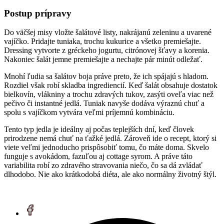
Postup prípravy
Do väčšej misy vložte šalátové listy, nakrájanú zeleninu a uvarené
vajíčko. Pridajte tuniaka, trochu kukurice a všetko premiešajte.
Dressing vytvorte z gréckeho jogurtu, citrónovej šťavy a korenia.
Nakoniec šalát jemne premiešajte a nechajte pár minút odležať.
Mnohí ľudia sa šalátov boja práve preto, že ich spájajú s hladom.
Rozdiel však robí skladba ingrediencií. Keď šalát obsahuje dostatok
bielkovín, vlákniny a trochu zdravých tukov, zasýti oveľa viac než
pečivo či instantné jedlá. Tuniak navyše dodáva výraznú chuť a
spolu s vajíčkom vytvára veľmi príjemnú kombináciu.
Tento typ jedla je ideálny aj počas teplejších dní, keď človek
prirodzene nemá chuť na ťažké jedlá. Zároveň ide o recept, ktorý si
viete veľmi jednoducho prispôsobiť tomu, čo máte doma. Skvelo
funguje s avokádom, fazuľou aj cottage syrom. A práve táto
variabilita robí zo zdravého stravovania niečo, čo sa dá zvládať
dlhodobo. Nie ako krátkodobá diéta, ale ako normálny životný štýl.