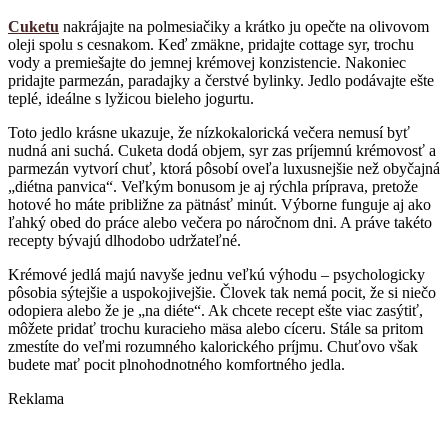
Cuketu
nakrájajte na polmesiačiky a krátko ju opečte na olivovom
oleji spolu s cesnakom. Keď zmäkne, pridajte cottage syr, trochu
vody a premiešajte do jemnej krémovej konzistencie. Nakoniec
pridajte parmezán, paradajky a čerstvé bylinky. Jedlo podávajte ešte
teplé, ideálne s lyžicou bieleho jogurtu.
Toto jedlo krásne ukazuje, že nízkokalorická večera nemusí byť
nudná ani suchá. Cuketa dodá objem, syr zas príjemnú krémovosť a
parmezán vytvorí chuť, ktorá pôsobí oveľa luxusnejšie než obyčajná
„diétna panvica“. Veľkým bonusom je aj rýchla príprava, pretože
hotové ho máte približne za pätnásť minút. Výborne funguje aj ako
ľahký obed do práce alebo večera po náročnom dni. A práve takéto
recepty bývajú dlhodobo udržateľné.
Krémové jedlá majú navyše jednu veľkú výhodu – psychologicky
pôsobia sýtejšie a uspokojivejšie. Človek tak nemá pocit, že si niečo
odopiera alebo že je „na diéte“. Ak chcete recept ešte viac zasýtiť,
môžete pridať trochu kuracieho mäsa alebo cíceru. Stále sa pritom
zmestíte do veľmi rozumného kalorického príjmu. Chuťovo však
budete mať pocit plnohodnotného komfortného jedla.
Reklama