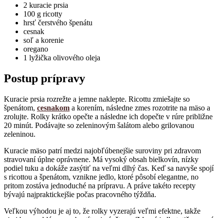
2 kuracie prsia
100 g ricotty
hrsť čerstvého špenátu
cesnak
soľ a korenie
oregano
1 lyžička olivového oleja
Postup prípravy
Kuracie prsia rozrežte a jemne naklepte. Ricottu zmiešajte so
špenátom,
cesnakom
a korením, následne zmes rozotrite na mäso a
zrolujte. Rolky krátko opečte a následne ich dopečte v rúre približne
20 minút. Podávajte so zeleninovým šalátom alebo grilovanou
zeleninou.
Kuracie mäso patrí medzi najobľúbenejšie suroviny pri zdravom
stravovaní úplne oprávnene. Má vysoký obsah bielkovín, nízky
podiel tuku a dokáže zasýtiť na veľmi dlhý čas. Keď sa navyše spojí
s ricottou a špenátom, vznikne jedlo, ktoré pôsobí elegantne, no
pritom zostáva jednoduché na prípravu. A práve takéto recepty
bývajú najpraktickejšie počas pracovného týždňa.
Veľkou výhodou je aj to, že rolky vyzerajú veľmi efektne, takže