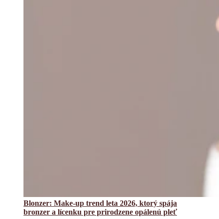
Blonzer: Make-up trend leta 2026, ktorý spája
bronzer a lícenku pre prirodzene opálenú pleť