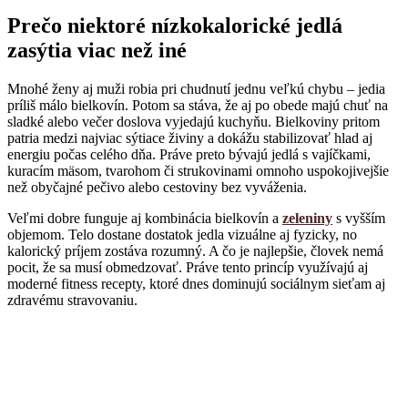
Prečo niektoré nízkokalorické jedlá
zasýtia viac než iné
Mnohé ženy aj muži robia pri chudnutí jednu veľkú chybu – jedia
príliš málo bielkovín. Potom sa stáva, že aj po obede majú chuť na
sladké alebo večer doslova vyjedajú kuchyňu. Bielkoviny pritom
patria medzi najviac sýtiace živiny a dokážu stabilizovať hlad aj
energiu počas celého dňa. Práve preto bývajú jedlá s vajíčkami,
kuracím mäsom, tvarohom či strukovinami omnoho uspokojivejšie
než obyčajné pečivo alebo cestoviny bez vyváženia.
Veľmi dobre funguje aj kombinácia bielkovín a
zeleniny
s vyšším
objemom. Telo dostane dostatok jedla vizuálne aj fyzicky, no
kalorický príjem zostáva rozumný. A čo je najlepšie, človek nemá
pocit, že sa musí obmedzovať. Práve tento princíp využívajú aj
moderné fitness recepty, ktoré dnes dominujú sociálnym sieťam aj
zdravému stravovaniu.