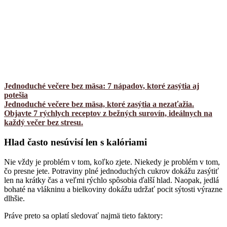
Jednoduché večere bez mäsa: 7 nápadov, ktoré zasýtia aj
potešia
Jednoduché večere bez mäsa, ktoré zasýtia a nezaťažia.
Objavte 7 rýchlych receptov z bežných surovín, ideálnych na
každý večer bez stresu.
Hlad často nesúvisí len s kalóriami
Nie vždy je problém v tom, koľko zjete. Niekedy je problém v tom,
čo presne jete. Potraviny plné jednoduchých cukrov dokážu zasýtiť
len na krátky čas a veľmi rýchlo spôsobia ďalší hlad. Naopak, jedlá
bohaté na vlákninu a bielkoviny dokážu udržať pocit sýtosti výrazne
dlhšie.
Práve preto sa oplatí sledovať najmä tieto faktory: