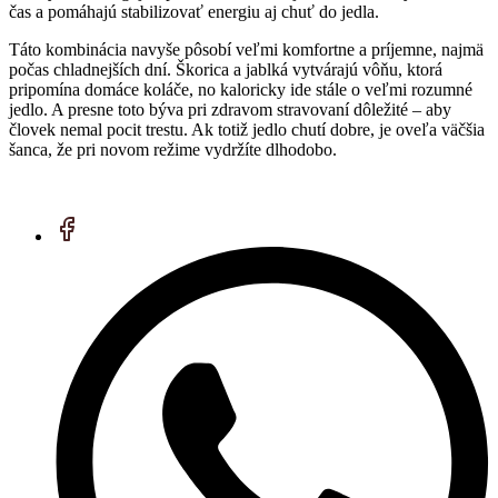
čas a pomáhajú stabilizovať energiu aj chuť do jedla.
Táto kombinácia navyše pôsobí veľmi komfortne a príjemne, najmä
počas chladnejších dní. Škorica a jablká vytvárajú vôňu, ktorá
pripomína domáce koláče, no kaloricky ide stále o veľmi rozumné
jedlo. A presne toto býva pri zdravom stravovaní dôležité – aby
človek nemal pocit trestu. Ak totiž jedlo chutí dobre, je oveľa väčšia
šanca, že pri novom režime vydržíte dlhodobo.