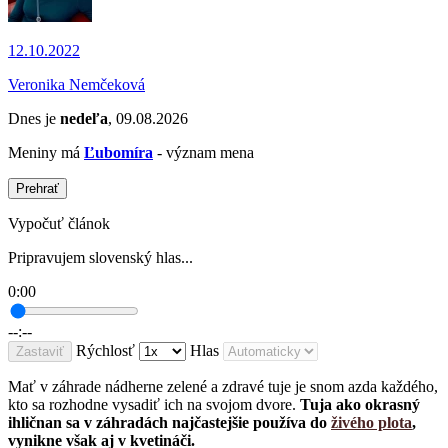
12.10.2022
Veronika Nemčeková
Dnes je
nedeľa
, 09.08.2026
Meniny má
Ľubomíra
- význam mena
Prehrať
Vypočuť článok
Pripravujem slovenský hlas...
0:00
--:--
Rýchlosť
Hlas
Zastaviť
Mať v záhrade nádherne zelené a zdravé tuje je snom azda každého,
kto sa rozhodne vysadiť ich na svojom dvore.
Tuja ako okrasný
ihličnan sa v záhradách najčastejšie používa do
živého plota
,
vynikne však aj v kvetináči.