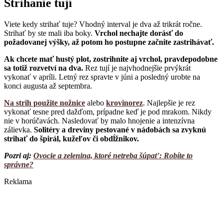
Strihanie tují
Viete kedy strihať tuje? Vhodný interval je dva až trikrát ročne.
Strihať by ste mali iba boky.
Vrchol nechajte dorásť do
požadovanej výšky, až potom ho postupne začnite zastrihávať.
Ak chcete mať hustý plot, zostrihnite aj vrchol, pravdepodobne
sa totiž rozvetví na dva.
Rez tují je najvhodnejšie prvýkrát
vykonať v apríli. Letný rez spravte v júni a posledný urobte na
konci augusta až septembra.
Na strih použite nožnice
alebo
krovinorez
. Najlepšie je rez
vykonať tesne pred dažďom, prípadne keď je pod mrakom. Nikdy
nie v horúčavách. Nasledovať by malo hnojenie a intenzívna
zálievka.
Solitéry a dreviny pestované v nádobách sa zvyknú
strihať do špirál, kužeľov či obdĺžnikov.
Pozri aj:
Ovocie a zelenina, ktoré netreba šúpať: Robíte to
správne?
Reklama