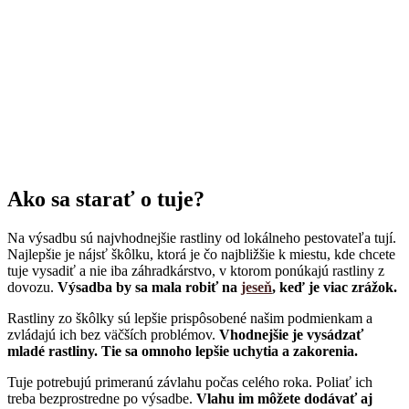
Ako sa starať o tuje?
Na výsadbu sú najvhodnejšie rastliny od lokálneho pestovateľa tují.
Najlepšie je nájsť škôlku, ktorá je čo najbližšie k miestu, kde chcete
tuje vysadiť a nie iba záhradkárstvo, v ktorom ponúkajú rastliny z
dovozu.
Výsadba by sa mala robiť na
jeseň
, keď je viac zrážok.
Rastliny zo škôlky sú lepšie prispôsobené našim podmienkam a
zvládajú ich bez väčších problémov.
Vhodnejšie je vysádzať
mladé rastliny. Tie sa omnoho lepšie uchytia a zakorenia.
Tuje potrebujú primeranú závlahu počas celého roka. Poliať ich
treba bezprostredne po výsadbe.
Vlahu im môžete dodávať aj