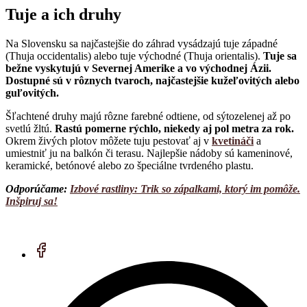
Tuje a ich druhy
Na Slovensku sa najčastejšie do záhrad vysádzajú tuje západné
(Thuja occidentalis) alebo tuje východné (Thuja orientalis).
Tuje sa
bežne vyskytujú v Severnej Amerike a vo východnej Ázii.
Dostupné sú v rôznych tvaroch, najčastejšie kužeľovitých alebo
guľovitých.
Šľachtené druhy majú rôzne farebné odtiene, od sýtozelenej až po
svetlú žltú.
Rastú pomerne rýchlo, niekedy aj pol metra za rok.
Okrem živých plotov môžete tuju pestovať aj v
kvetináči
a
umiestniť ju na balkón či terasu. Najlepšie nádoby sú kameninové,
keramické, betónové alebo zo špeciálne tvrdeného plastu.
Odporúčame:
Izbové rastliny: Trik so zápalkami, ktorý im pomôže.
Inšpiruj sa!