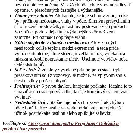
pevná a nie rozmočená. V ťažších pôdach je vhodné zalievať
opatrne, v piesočnatých častejšie a výdatnejšie.
Zimné presychanie:
Ak badáte, že tuje schnú v zime, môže
byť príčinou nedostatok vlahy v pôde. Zimným presychaním
sú ohrozené predovšetkým rastliny pestované v črepníkoch.
Vo voľnej pôde zalejte tuje výdatnejšie skôr než zem
zamrzne. Pri odmäku dopĺňajte vlahu.
Náhle oteplenie v zimných mesiacoch:
Ak v zimných
mesiacoch kolíše teplota medzi extrémami, a teda príde
výrazné oteplenie, ktoré striedajú veľké mrazy, vytekajúca
miazga spôsobí popraskanie pletív. Uschnuté vetvičky treba
celé odstrihnúť.
Soľ z ciest:
Živé ploty vysadené priamo pri cestách trpia
presakovaním soli z vozovky. Je možné, že vplyvom soli z
ciest rastliny po čase uhynú.
Prehnojenie:
S prvou dávkou hnojenia počkajte. Ideálne je to
spraviť asi mesiac po výsadbe, keď je koreňový systém viac
vyvinutý.
Nedostatok živín:
Staršie tuje môžu hrdzavieť, ak chýba v
pôde horčík. Rozpustite vo vode horkú soľ, pre rýchlejší
účinok postriekajte rastlinu alebo aplikujte zálievku.
Prečítajte si:
Ako vybrať dom podľa Feng Šuej? Dôležitá je
poloha i tvar pozemku