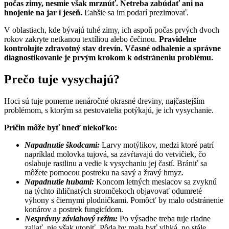
počas zimy, nesmie však mrznúť. Netreba zabúdať ani na
hnojenie na jar i jeseň.
Ľahšie sa im podarí prezimovať.
V oblastiach, kde bývajú tuhé zimy, ich aspoň počas prvých dvoch
rokov zakryte netkanou textíliou alebo čečinou.
Pravidelne
kontrolujte zdravotný stav drevín. Včasné odhalenie a správne
diagnostikovanie je prvým krokom k odstráneniu problému.
Prečo tuje vysychajú?
Hoci sú tuje pomerne nenáročné okrasné dreviny, najčastejším
problémom, s ktorým sa pestovatelia potýkajú, je ich vysychanie.
Príčin môže byť hneď niekoľko:
Napadnutie škodcami:
Larvy motýlikov, medzi ktoré patrí
napríklad molovka tujová, sa zavŕtavajú do vetvičiek, čo
oslabuje rastlinu a vedie k vysychaniu jej častí. Brániť sa
môžete pomocou postreku na savý a žravý hmyz.
Napadnutie hubami:
Koncom letných mesiacov sa zvyknú
na týchto ihličnatých stromčekoch objavovať odumreté
výhony s čiernymi plodničkami. Pomôcť by malo odstránenie
konárov a postrek fungicídom.
Nesprávny závlahový režim:
Po výsadbe treba tuje riadne
zaliať, nie však utopiť. Pôda by mala byť vlhká, no stále