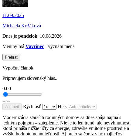
11.09.2025
Michaela Kožáková
Dnes je
pondelok
, 10.08.2026
Meniny má
Vavrinec
- význam mena
Prehrať
Vypočuť článok
Pripravujem slovenský hlas...
0:00
--:--
Rýchlosť
Hlas
Zastaviť
Modernizácia starších rodinných domov sa dnes spája najmä s
jedným pojmom – zateplenie. Nie je to len trend, ale nevyhnutnosť,
ktorá prináša nižšie účty za energie, zdravšie vnútorné prostredie a
vyššiu hodnotu nehnuteľnosti. Aj preto sa čoraz viac majiteľov