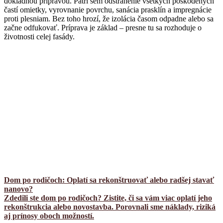
dôkladnou prípravou. Patrí sem odstránenie všetkých poškodených
častí omietky, vyrovnanie povrchu, sanácia prasklín a impregnácie
proti plesniam. Bez toho hrozí, že izolácia časom odpadne alebo sa
začne odfukovať. Príprava je základ – presne tu sa rozhoduje o
životnosti celej fasády.
Dom po rodičoch: Oplatí sa rekonštruovať alebo radšej stavať
nanovo?
Zdedili ste dom po rodičoch? Zistite, či sa vám viac oplatí jeho
rekonštrukcia alebo novostavba. Porovnali sme náklady, riziká
aj prínosy oboch možností.