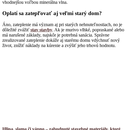
vhodnejšou voľbou minerálna vlna.
Oplatí sa zatepľovať aj veľmi starý dom?
Áno, zateplenie má význam aj pri starých nehnuteľnostiach, no je
dôležité zvážiť
stav stavby
. Ak je murivo vlhké, popraskané alebo
má narušené základy, najskôr je potrebná sanácia. Správne
zrealizované zateplenie dokáže aj starému domu vdýchnuť nový
život, znížiť náklady na kúrenie a zvýšiť jeho trhovú hodnotu.
Hlina, slama či vápno – zabudnuté stavebné materiály, ktoré