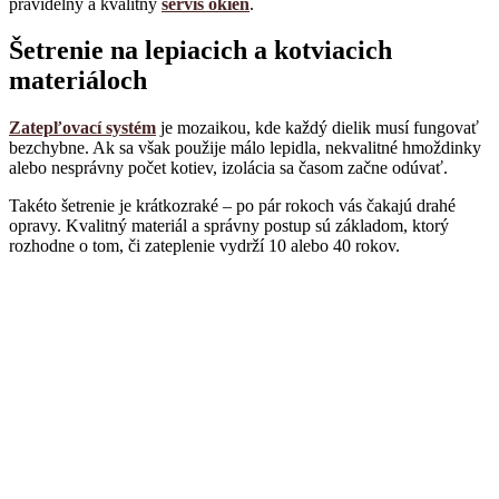
pravidelný a kvalitný
servis okien
.
Šetrenie na lepiacich a kotviacich
materiáloch
Zatepľovací systém
je mozaikou, kde každý dielik musí fungovať
bezchybne. Ak sa však použije málo lepidla, nekvalitné hmoždinky
alebo nesprávny počet kotiev, izolácia sa časom začne odúvať.
Takéto šetrenie je krátkozraké – po pár rokoch vás čakajú drahé
opravy. Kvalitný materiál a správny postup sú základom, ktorý
rozhodne o tom, či zateplenie vydrží 10 alebo 40 rokov.