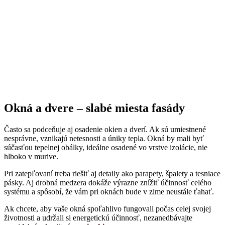
Okná a dvere – slabé miesta fasády
Často sa podceňuje aj osadenie okien a dverí. Ak sú umiestnené
nesprávne, vznikajú netesnosti a úniky tepla. Okná by mali byť
súčasťou tepelnej obálky, ideálne osadené vo vrstve izolácie, nie
hlboko v murive.
Pri zatepľovaní treba riešiť aj detaily ako parapety, špalety a tesniace
pásky. Aj drobná medzera dokáže výrazne znížiť účinnosť celého
systému a spôsobí, že vám pri oknách bude v zime neustále ťahať.
Ak chcete, aby vaše okná spoľahlivo fungovali počas celej svojej
životnosti a udržali si energetickú účinnosť, nezanedbávajte