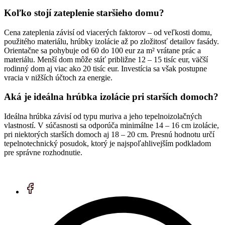
Koľko stojí zateplenie staršieho domu?
Cena zateplenia závisí od viacerých faktorov – od veľkosti domu,
použitého materiálu, hrúbky izolácie až po zložitosť detailov fasády.
Orientačne sa pohybuje od 60 do 100 eur za m² vrátane prác a
materiálu. Menší dom môže stáť približne 12 – 15 tisíc eur, väčší
rodinný dom aj viac ako 20 tisíc eur. Investícia sa však postupne
vracia v nižších účtoch za energie.
Aká je ideálna hrúbka izolácie pri starších domoch?
Ideálna hrúbka závisí od typu muriva a jeho tepelnoizolačných
vlastností. V súčasnosti sa odporúča minimálne 14 – 16 cm izolácie,
pri niektorých starších domoch aj 18 – 20 cm. Presnú hodnotu určí
tepelnotechnický posudok, ktorý je najspoľahlivejším podkladom
pre správne rozhodnutie.