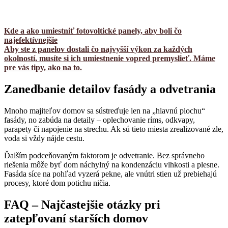
Kde a ako umiestniť fotovoltické panely, aby boli čo
najefektívnejšie
Aby ste z panelov dostali čo najvyšší výkon za každých
okolností, musíte si ich umiestnenie vopred premyslieť. Máme
pre vás tipy, ako na to.
Zanedbanie detailov fasády a odvetrania
Mnoho majiteľov domov sa sústreďuje len na „hlavnú plochu“
fasády, no zabúda na detaily – oplechovanie ríms, odkvapy,
parapety či napojenie na strechu. Ak sú tieto miesta zrealizované zle,
voda si vždy nájde cestu.
Ďalším podceňovaným faktorom je odvetranie. Bez správneho
riešenia môže byť dom náchylný na kondenzáciu vlhkosti a plesne.
Fasáda síce na pohľad vyzerá pekne, ale vnútri stien už prebiehajú
procesy, ktoré dom potichu ničia.
FAQ – Najčastejšie otázky pri
zatepľovaní starších domov