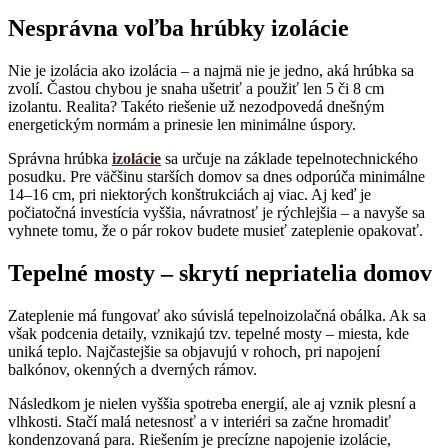
Nesprávna voľba hrúbky izolácie
Nie je izolácia ako izolácia – a najmä nie je jedno, aká hrúbka sa
zvolí. Častou chybou je snaha ušetriť a použiť len 5 či 8 cm
izolantu. Realita? Takéto riešenie už nezodpovedá dnešným
energetickým normám a prinesie len minimálne úspory.
Správna hrúbka
izolácie
sa určuje na základe tepelnotechnického
posudku. Pre väčšinu starších domov sa dnes odporúča minimálne
14–16 cm, pri niektorých konštrukciách aj viac. Aj keď je
počiatočná investícia vyššia, návratnosť je rýchlejšia – a navyše sa
vyhnete tomu, že o pár rokov budete musieť zateplenie opakovať.
Tepelné mosty – skrytí nepriatelia domov
Zateplenie má fungovať ako súvislá tepelnoizolačná obálka. Ak sa
však podcenia detaily, vznikajú tzv. tepelné mosty – miesta, kde
uniká teplo. Najčastejšie sa objavujú v rohoch, pri napojení
balkónov, okenných a dverných rámov.
Následkom je nielen vyššia spotreba energií, ale aj vznik plesní a
vlhkosti. Stačí malá netesnosť a v interiéri sa začne hromadiť
kondenzovaná para. Riešením je precízne napojenie izolácie,