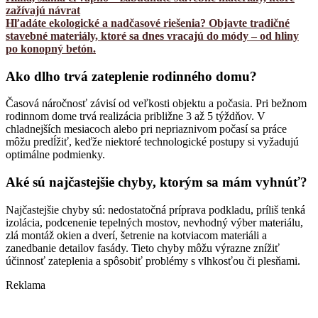
zažívajú návrat
Hľadáte ekologické a nadčasové riešenia? Objavte tradičné
stavebné materiály, ktoré sa dnes vracajú do módy – od hliny
po konopný betón.
Ako dlho trvá zateplenie rodinného domu?
Časová náročnosť závisí od veľkosti objektu a počasia. Pri bežnom
rodinnom dome trvá realizácia približne 3 až 5 týždňov. V
chladnejších mesiacoch alebo pri nepriaznivom počasí sa práce
môžu predĺžiť, keďže niektoré technologické postupy si vyžadujú
optimálne podmienky.
Aké sú najčastejšie chyby, ktorým sa mám vyhnúť?
Najčastejšie chyby sú: nedostatočná príprava podkladu, príliš tenká
izolácia, podcenenie tepelných mostov, nevhodný výber materiálu,
zlá montáž okien a dverí, šetrenie na kotviacom materiáli a
zanedbanie detailov fasády. Tieto chyby môžu výrazne znížiť
účinnosť zateplenia a spôsobiť problémy s vlhkosťou či plesňami.
Reklama