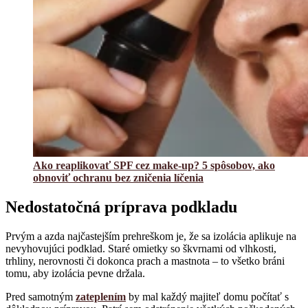
Ako reaplikovať SPF cez make-up? 5 spôsobov, ako
obnoviť ochranu bez zničenia líčenia
Nedostatočná príprava podkladu
Prvým a azda najčastejším prehreškom je, že sa izolácia aplikuje na
nevyhovujúci podklad. Staré omietky so škvrnami od vlhkosti,
trhliny, nerovnosti či dokonca prach a mastnota – to všetko bráni
tomu, aby izolácia pevne držala.
Pred samotným
zateplením
by mal každý majiteľ domu počítať s