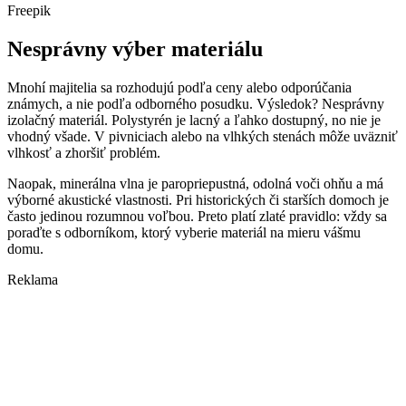
Freepik
Nesprávny výber materiálu
Mnohí majitelia sa rozhodujú podľa ceny alebo odporúčania
známych, a nie podľa odborného posudku. Výsledok? Nesprávny
izolačný materiál. Polystyrén je lacný a ľahko dostupný, no nie je
vhodný všade. V pivniciach alebo na vlhkých stenách môže uväzniť
vlhkosť a zhoršiť problém.
Naopak, minerálna vlna je paropriepustná, odolná voči ohňu a má
výborné akustické vlastnosti. Pri historických či starších domoch je
často jedinou rozumnou voľbou. Preto platí zlaté pravidlo: vždy sa
poraďte s odborníkom, ktorý vyberie materiál na mieru vášmu
domu.
Reklama