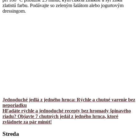
zlatistú farbu. Podávajte so zeleným šalátom alebo jogurtovým
dressingom.
Jednoduché jedlá z jedného hrnca: Rýchle a chutné varenie bez
neporiadku
Hľadáte rýchle a jednoduché recepty bez hromady špinavého
riadu? Objavte 7 chutných jedál z jedného hrnca, ktoré
zvládnete za pár minút!
Streda