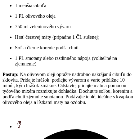
1 menšia cibuľa
1 PL olivového oleja
750 ml zeleninového vývaru
Hrsť čerstvej mäty (prípadne 1 ČL sušenej)
Soľ a čierne korenie podľa chuti
1 PL smotany alebo rastlinného nápoja (voliteľné na
zjemnenie)
Postup:
Na olivovom oleji opražte nadrobno nakrájanú cibuľu do
sklovita. Pridajte hrášok, podlejte vývarom a varte približne 10
minút, kým hrášok zmäkne. Odstavte, pridajte mätu a pomocou
tyčového mixéra rozmixujte dohladka. Dochuťte soľou, korením a
podľa chuti zjemnite smotanou. Podávajte teplé, ideálne s kvapkou
olivového oleja a lístkami mäty na ozdobu.