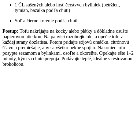
1 ČL sušených alebo hrsť čerstvých byliniek (petržlen,
tymian, bazalka podľa chuti)
Soľ a čierne korenie podľa chuti
Postup:
Tofu nakrájajte na kocky alebo plátky a dôkladne osušte
papierovou utierkou. Na panvici rozohrejte olej a opečte tofu z
každej strany dozlatista. Potom pridajte sójovú omáčku, citrónovú
šťavu a premiešajte, aby sa všetko pekne spojilo. Nakoniec tofu
posypte sezamom a bylinkami, osoľte a okoreňte. Opekajte ešte 1–2
minúty, kým sa chute prepoja. Podávajte teplé, ideálne s restovanou
brokolicou.