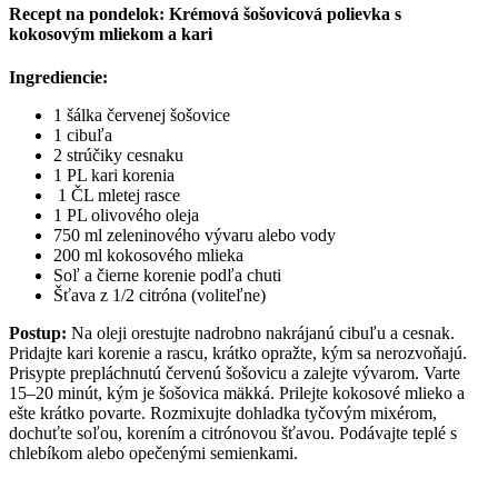
Recept na pondelok: Krémová šošovicová polievka s
kokosovým mliekom a kari
Ingrediencie:
1 šálka červenej šošovice
1 cibuľa
2 strúčiky cesnaku
1 PL kari korenia
1 ČL mletej rasce
1 PL olivového oleja
750 ml zeleninového vývaru alebo vody
200 ml kokosového mlieka
Soľ a čierne korenie podľa chuti
Šťava z 1/2 citróna (voliteľne)
Postup:
Na oleji orestujte nadrobno nakrájanú cibuľu a cesnak.
Pridajte kari korenie a rascu, krátko opražte, kým sa nerozvoňajú.
Prisypte prepláchnutú červenú šošovicu a zalejte vývarom. Varte
15–20 minút, kým je šošovica mäkká. Prilejte kokosové mlieko a
ešte krátko povarte. Rozmixujte dohladka tyčovým mixérom,
dochuťte soľou, korením a citrónovou šťavou. Podávajte teplé s
chlebíkom alebo opečenými semienkami.