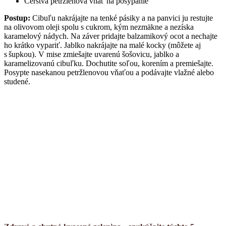
Čerstvá petržlenová vňať na posypanie
Postup:
Cibuľu nakrájajte na tenké pásiky a na panvici ju restujte
na olivovom oleji spolu s cukrom, kým nezmäkne a nezíska
karamelový nádych. Na záver pridajte balzamikový ocot a nechajte
ho krátko vypariť. Jablko nakrájajte na malé kocky (môžete aj
s šupkou). V mise zmiešajte uvarenú šošovicu, jablko a
karamelizovanú cibuľku. Dochutite soľou, korením a premiešajte.
Posypte nasekanou petržlenovou vňaťou a podávajte vlažné alebo
studené.