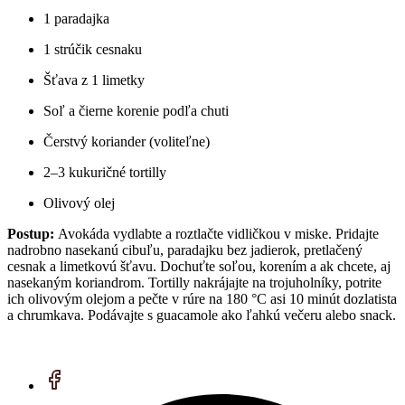
1 paradajka
1 strúčik cesnaku
Šťava z 1 limetky
Soľ a čierne korenie podľa chuti
Čerstvý koriander (voliteľne)
2–3 kukuričné tortilly
Olivový olej
Postup:
Avokáda vydlabte a roztlačte vidličkou v miske. Pridajte
nadrobno nasekanú cibuľu, paradajku bez jadierok, pretlačený
cesnak a limetkovú šťavu. Dochuťte soľou, korením a ak chcete, aj
nasekaným koriandrom. Tortilly nakrájajte na trojuholníky, potrite
ich olivovým olejom a pečte v rúre na 180 °C asi 10 minút dozlatista
a chrumkava. Podávajte s guacamole ako ľahkú večeru alebo snack.