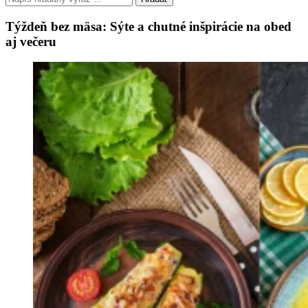
Týždeň bez mäsa: Sýte a chutné inšpirácie na obed
aj večeru