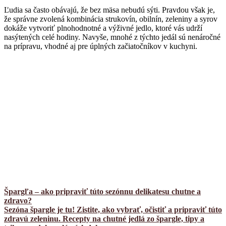
Ľudia sa často obávajú, že bez mäsa nebudú sýti. Pravdou však je,
že správne zvolená kombinácia strukovín, obilnín, zeleniny a syrov
dokáže vytvoriť plnohodnotné a výživné jedlo, ktoré vás udrží
nasýtených celé hodiny. Navyše, mnohé z týchto jedál sú nenáročné
na prípravu, vhodné aj pre úplných začiatočníkov v kuchyni.
Špargľa – ako pripraviť túto sezónnu delikatesu chutne a
zdravo?
Sezóna špargle je tu! Zistite, ako vybrať, očistiť a pripraviť túto
zdravú zeleninu. Recepty na chutné jedlá zo špargle, tipy a