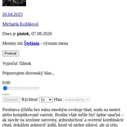
26.04.2025
Michaela Kožáková
Dnes je
piatok
, 07.08.2026
Meniny má
Štefánia
- význam mena
Prehrať
Vypočuť článok
Pripravujem slovenský hlas...
0:00
--:--
Rýchlosť
Hlas
Zastaviť
Predstava týždňa bez mäsa mnohým evokuje hlad, nudu na tanieri
alebo komplikované varenie. Realita však môže byť úplne opačná –
ak stavíte na sezónne suroviny, jednoduchosť a overené kombinácie
chutí, dokážete pripraviť jedlá, ktoré sú nielen zdravé, ale aj sýte,