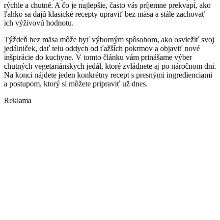
rýchle a chutné. A čo je najlepšie, často vás príjemne prekvapí, ako
ľahko sa dajú klasické recepty upraviť bez mäsa a stále zachovať
ich výživovú hodnotu.
Týždeň bez mäsa môže byť výborným spôsobom, ako osviežiť svoj
jedálniček, dať telu oddych od ťažších pokrmov a objaviť nové
inšpirácie do kuchyne. V tomto článku vám prinášame výber
chutných vegetariánskych jedál, ktoré zvládnete aj po náročnom dni.
Na konci nájdete jeden konkrétny recept s presnými ingredienciami
a postupom, ktorý si môžete pripraviť už dnes.
Reklama