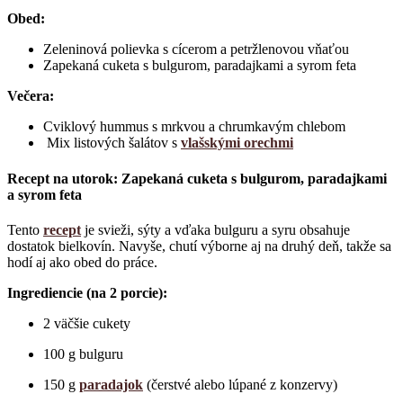
Obed:
Zeleninová polievka s cícerom a petržlenovou vňaťou
Zapekaná cuketa s bulgurom, paradajkami a syrom feta
Večera:
Cviklový hummus s mrkvou a chrumkavým chlebom
Mix listových šalátov s
vlašskými orechmi
Recept na utorok: Zapekaná cuketa s bulgurom, paradajkami
a syrom feta
Tento
recept
je svieži, sýty a vďaka bulguru a syru obsahuje
dostatok bielkovín. Navyše, chutí výborne aj na druhý deň, takže sa
hodí aj ako obed do práce.
Ingrediencie (na 2 porcie):
2 väčšie cukety
100 g bulguru
150 g
paradajok
(čerstvé alebo lúpané z konzervy)