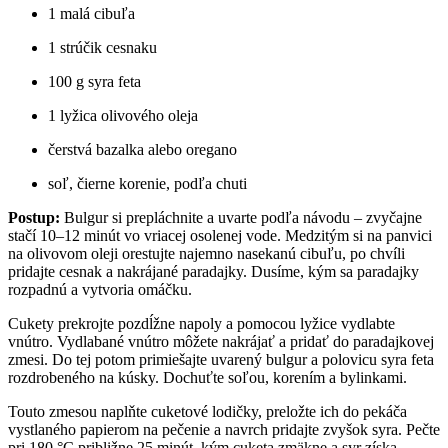
1 malá cibuľa
1 strúčik cesnaku
100 g syra feta
1 lyžica olivového oleja
čerstvá bazalka alebo oregano
soľ, čierne korenie, podľa chuti
Postup:
Bulgur si prepláchnite a uvarte podľa návodu – zvyčajne
stačí 10–12 minút vo vriacej osolenej vode. Medzitým si na panvici
na olivovom oleji orestujte najemno nasekanú cibuľu, po chvíli
pridajte cesnak a nakrájané paradajky. Dusíme, kým sa paradajky
rozpadnú a vytvoria omáčku.
Cukety prekrojte pozdĺžne napoly a pomocou lyžice vydlabte
vnútro. Vydlabané vnútro môžete nakrájať a pridať do paradajkovej
zmesi. Do tej potom primiešajte uvarený bulgur a polovicu syra feta
rozdrobeného na kúsky. Dochuťte soľou, korením a bylinkami.
Touto zmesou naplňte cuketové lodičky, preložte ich do pekáča
vystlaného papierom na pečenie a navrch pridajte zvyšok syra. Pečte
pri 180 °C približne 25 minút, kým cuketa zmäkne a syr získa