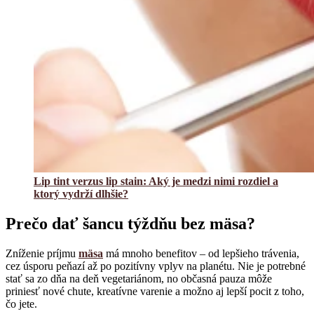
Lip tint verzus lip stain: Aký je medzi nimi rozdiel a
ktorý vydrží dlhšie?
Prečo dať šancu týždňu bez mäsa?
Zníženie príjmu
mäsa
má mnoho benefitov – od lepšieho trávenia,
cez úsporu peňazí až po pozitívny vplyv na planétu. Nie je potrebné
stať sa zo dňa na deň vegetariánom, no občasná pauza môže
priniesť nové chute, kreatívne varenie a možno aj lepší pocit z toho,
čo jete.