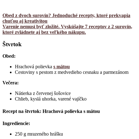
Obed z dvoch surovín? Jednoduché recepty, ktoré prekvapia
chuťou aj kreativitou
Varenie nemusí byť zložité. Vyskúšajte 7 receptov z 2 surovín,
ktoré zvládnete aj bez veľkého nákupu.
Štvrtok
Obed:
Hrachová polievka
s mätou
Cestoviny s pestom z medvedieho cesnaku a parmezánom
Večera:
Nátierka z červenej šošovice
Chlieb, kyslá uhorka, varené vajíčko
Recept na štvrtok: Hrachová polievka s mätou
Ingrediencie:
250 g mrazeného hrášku