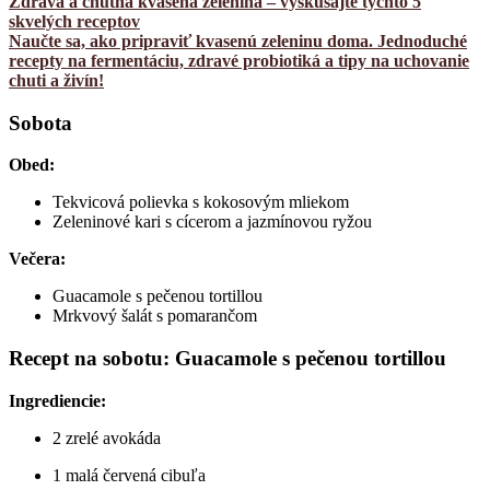
Zdravá a chutná kvasená zelenina – vyskúšajte týchto 5
skvelých receptov
Naučte sa, ako pripraviť kvasenú zeleninu doma. Jednoduché
recepty na fermentáciu, zdravé probiotiká a tipy na uchovanie
chuti a živín!
Sobota
Obed:
Tekvicová polievka s kokosovým mliekom
Zeleninové kari s cícerom a jazmínovou ryžou
Večera:
Guacamole s pečenou tortillou
Mrkvový šalát s pomarančom
Recept na sobotu: Guacamole s pečenou tortillou
Ingrediencie:
2 zrelé avokáda
1 malá červená cibuľa