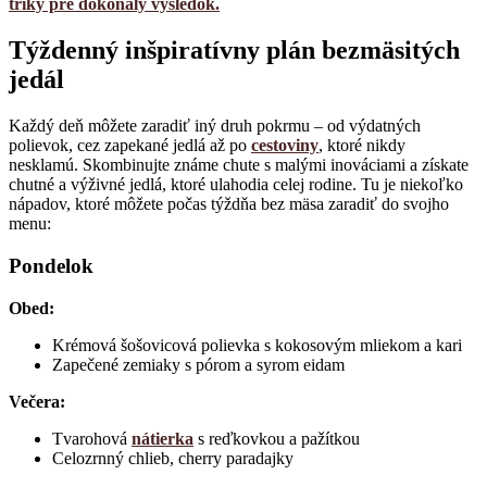
triky pre dokonalý výsledok.
Týždenný inšpiratívny plán bezmäsitých
jedál
Každý deň môžete zaradiť iný druh pokrmu – od výdatných
polievok, cez zapekané jedlá až po
cestoviny
, ktoré nikdy
nesklamú. Skombinujte známe chute s malými inováciami a získate
chutné a výživné jedlá, ktoré ulahodia celej rodine. Tu je niekoľko
nápadov, ktoré môžete počas týždňa bez mäsa zaradiť do svojho
menu:
Pondelok
Obed:
Krémová šošovicová polievka s kokosovým mliekom a kari
Zapečené zemiaky s pórom a syrom eidam
Večera:
Tvarohová
nátierka
s reďkovkou a pažítkou
Celozrnný chlieb, cherry paradajky