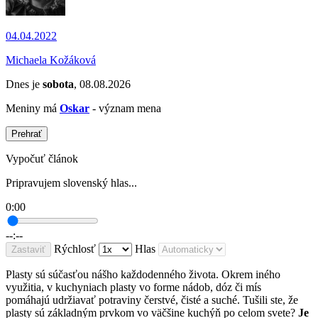
04.04.2022
Michaela Kožáková
Dnes je
sobota
, 08.08.2026
Meniny má
Oskar
- význam mena
Prehrať
Vypočuť článok
Pripravujem slovenský hlas...
0:00
--:--
Rýchlosť
Hlas
Zastaviť
Plasty sú súčasťou nášho každodenného života. Okrem iného
využitia, v kuchyniach plasty vo forme nádob, dóz či mís
pomáhajú udržiavať potraviny čerstvé, čisté a suché. Tušili ste, že
plasty sú základným prvkom vo väčšine kuchýň po celom svete?
Je