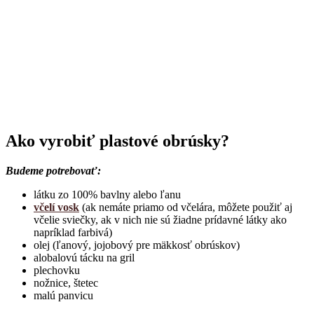
Ako vyrobiť plastové obrúsky?
Budeme potrebovať:
látku zo 100% bavlny alebo ľanu
včelí vosk
(ak nemáte priamo od včelára, môžete použiť aj
včelie sviečky, ak v nich nie sú žiadne prídavné látky ako
napríklad farbivá)
olej (ľanový, jojobový pre mäkkosť obrúskov)
alobalovú tácku na gril
plechovku
nožnice, štetec
malú panvicu