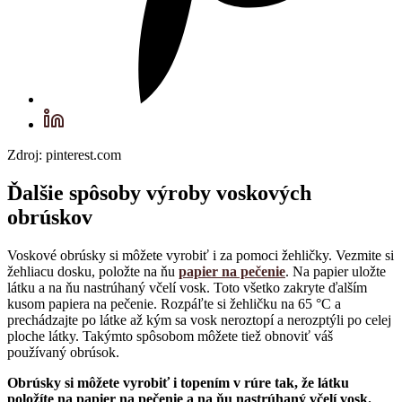
Zdroj: pinterest.com
Ďalšie spôsoby výroby voskových
obrúskov
Voskové obrúsky si môžete vyrobiť i za pomoci žehličky. Vezmite si
žehliacu dosku, položte na ňu
papier na pečenie
. Na papier uložte
látku a na ňu nastrúhaný včelí vosk. Toto všetko zakryte ďalším
kusom papiera na pečenie. Rozpáľte si žehličku na 65 °C a
prechádzajte po látke až kým sa vosk neroztopí a nerozptýli po celej
ploche látky. Takýmto spôsobom môžete tiež obnoviť váš
používaný obrúsok.
Obrúsky si môžete vyrobiť i topením v rúre tak, že látku
položíte na papier na pečenie a na ňu nastrúhaný včelí vosk.