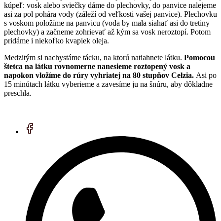
kúpeľ: vosk alebo sviečky dáme do plechovky, do panvice nalejeme
asi za pol pohára vody (záleží od veľkosti vašej panvice). Plechovku
s voskom položíme na panvicu (voda by mala siahať asi do tretiny
plechovky) a začneme zohrievať až kým sa vosk neroztopí. Potom
pridáme i niekoľko kvapiek oleja.
Medzitým si nachystáme tácku, na ktorú natiahnete látku.
Pomocou
štetca na látku rovnomerne nanesieme roztopený vosk a
napokon vložíme do rúry vyhriatej na 80 stupňov Celzia.
Asi po
15 minútach látku vyberieme a zavesíme ju na šnúru, aby dôkladne
preschla.