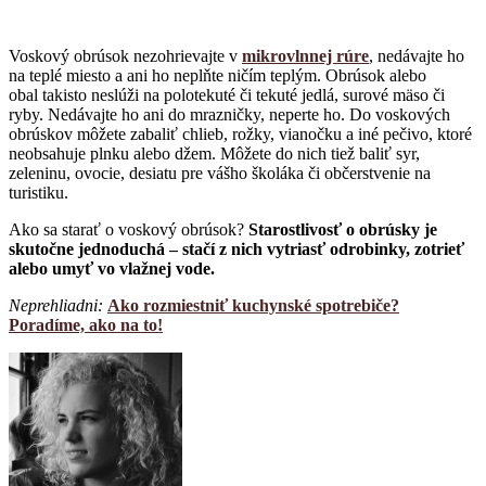
Voskový obrúsok nezohrievajte v
mikrovlnnej rúre
, nedávajte ho
na teplé miesto a ani ho neplňte ničím teplým. Obrúsok alebo
obal takisto neslúži na polotekuté či tekuté jedlá, surové mäso či
ryby. Nedávajte ho ani do mrazničky, neperte ho. Do voskových
obrúskov môžete zabaliť chlieb, rožky, vianočku a iné pečivo, ktoré
neobsahuje plnku alebo džem. Môžete do nich tiež baliť syr,
zeleninu, ovocie, desiatu pre vášho školáka či občerstvenie na
turistiku.
Ako sa starať o voskový obrúsok?
Starostlivosť o obrúsky je
skutočne jednoduchá – stačí z nich vytriasť odrobinky, zotrieť
alebo umyť vo vlažnej vode.
Neprehliadni:
Ako rozmiestniť kuchynské spotrebiče?
Poradíme, ako na to!