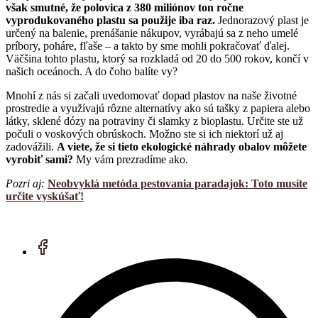
však smutné, že polovica z 380 miliónov ton ročne
vyprodukovaného plastu sa použije iba raz.
Jednorazový plast je
určený na balenie, prenášanie nákupov, vyrábajú sa z neho umelé
príbory, poháre, fľaše – a takto by sme mohli pokračovať ďalej.
Väčšina tohto plastu, ktorý sa rozkladá od 20 do 500 rokov, končí v
našich oceánoch. A do čoho balíte vy?
Mnohí z nás si začali uvedomovať dopad plastov na naše životné
prostredie a využívajú rôzne alternatívy ako sú tašky z papiera alebo
látky, sklené dózy na potraviny či slamky z bioplastu. Určite ste už
počuli o voskových obrúskoch. Možno ste si ich niektorí už aj
zadovážili.
A viete, že si tieto ekologické náhrady obalov môžete
vyrobiť sami?
My vám prezradíme ako.
Pozri aj:
Neobvyklá metóda pestovania paradajok: Toto musíte
určite vyskúšať!