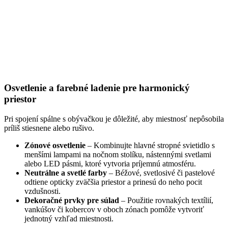
Osvetlenie a farebné ladenie pre harmonický
priestor
Pri spojení spálne s obývačkou je dôležité, aby miestnosť nepôsobila
príliš stiesnene alebo rušivo.
Zónové osvetlenie
– Kombinujte hlavné stropné svietidlo s
menšími lampami na nočnom stolíku, nástennými svetlami
alebo LED pásmi, ktoré vytvoria príjemnú atmosféru.
Neutrálne a svetlé farby
– Béžové, svetlosivé či pastelové
odtiene opticky zväčšia priestor a prinesú do neho pocit
vzdušnosti.
Dekoračné prvky pre súlad
– Použitie rovnakých textílií,
vankúšov či kobercov v oboch zónach pomôže vytvoriť
jednotný vzhľad miestnosti.