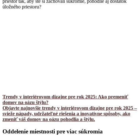
priestor tak, aby ste si zachovali súkromie, pohodlie aj dostatok
úložného priestoru?
Trendy v interiérovom dizajne pre rok 2025: Ako premeniť
domov na oázu štýlu?
Objavte najnovšie trendy v interiérovom dizajne pre rok 2025 –
svieže nápady, udržateľné riešenia a inovatívne spôsoby, ako
zmeniť váš domov na oázu pohodlia a štýlu.
Oddelenie miestnosti pre viac súkromia