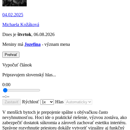
04.02.2025
Michaela Kožáková
Dnes je
štvrtok
, 06.08.2026
Meniny má
Jozefína
- význam mena
Prehrať
Vypočuť článok
Pripravujem slovenský hlas...
0:00
--:--
Rýchlosť
Hlas
Zastaviť
V menších bytoch je prepojenie spálne s obývačkou často
nevyhnutnosťou. Hoci ide o praktické riešenie, výzvou zostáva, ako
zabezpečiť dostatok súkromia a zároveň zachovať estetiku interiéru.
Správne rozvrhnutie priestoru dokáže vytvoriť vizuálny aj funkčný