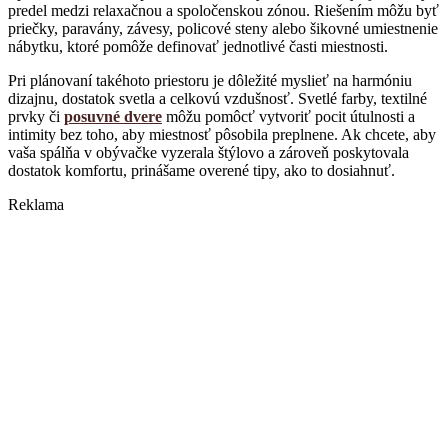
predel medzi relaxačnou a spoločenskou zónou. Riešením môžu byť
priečky, paravány, závesy, policové steny alebo šikovné umiestnenie
nábytku, ktoré pomôže definovať jednotlivé časti miestnosti.
Pri plánovaní takéhoto priestoru je dôležité myslieť na harmóniu
dizajnu, dostatok svetla a celkovú vzdušnosť. Svetlé farby, textilné
prvky či
posuvné dvere
môžu pomôcť vytvoriť pocit útulnosti a
intimity bez toho, aby miestnosť pôsobila preplnene. Ak chcete, aby
vaša spálňa v obývačke vyzerala štýlovo a zároveň poskytovala
dostatok komfortu, prinášame overené tipy, ako to dosiahnuť.
Reklama