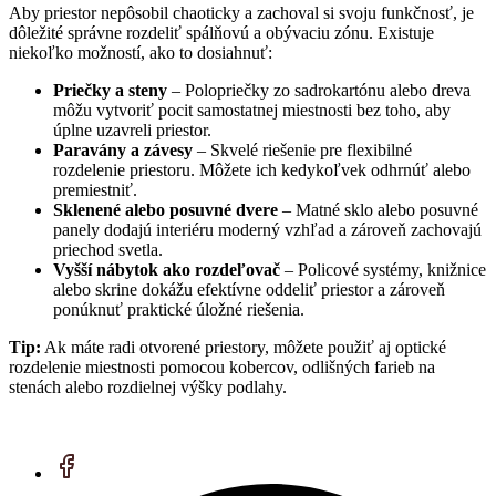
Aby priestor nepôsobil chaoticky a zachoval si svoju funkčnosť, je
dôležité správne rozdeliť spálňovú a obývaciu zónu. Existuje
niekoľko možností, ako to dosiahnuť:
Priečky a steny
– Polopriečky zo sadrokartónu alebo dreva
môžu vytvoriť pocit samostatnej miestnosti bez toho, aby
úplne uzavreli priestor.
Paravány a závesy
– Skvelé riešenie pre flexibilné
rozdelenie priestoru. Môžete ich kedykoľvek odhrnúť alebo
premiestniť.
Sklenené alebo posuvné dvere
– Matné sklo alebo posuvné
panely dodajú interiéru moderný vzhľad a zároveň zachovajú
priechod svetla.
Vyšší nábytok ako rozdeľovač
– Policové systémy, knižnice
alebo skrine dokážu efektívne oddeliť priestor a zároveň
ponúknuť praktické úložné riešenia.
Tip:
Ak máte radi otvorené priestory, môžete použiť aj optické
rozdelenie miestnosti pomocou kobercov, odlišných farieb na
stenách alebo rozdielnej výšky podlahy.