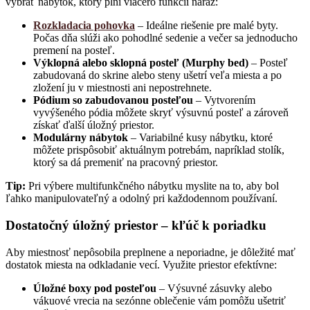
vybrať nábytok, ktorý plní viacero funkcií naraz:
R
ozkladacia pohovka
– Ideálne riešenie pre malé byty.
Počas dňa slúži ako pohodlné sedenie a večer sa jednoducho
premení na posteľ.
Výklopná alebo sklopná posteľ (Murphy bed)
– Posteľ
zabudovaná do skrine alebo steny ušetrí veľa miesta a po
zložení ju v miestnosti ani nepostrehnete.
Pódium so zabudovanou posteľou
– Vytvorením
vyvýšeného pódia môžete skryť výsuvnú posteľ a zároveň
získať ďalší úložný priestor.
Modulárny nábytok
– Variabilné kusy nábytku, ktoré
môžete prispôsobiť aktuálnym potrebám, napríklad stolík,
ktorý sa dá premeniť na pracovný priestor.
Tip:
Pri výbere multifunkčného nábytku myslite na to, aby bol
ľahko manipulovateľný a odolný pri každodennom používaní.
Dostatočný úložný priestor – kľúč k poriadku
Aby miestnosť nepôsobila preplnene a neporiadne, je dôležité mať
dostatok miesta na odkladanie vecí. Využite priestor efektívne:
Úložné boxy pod posteľou
– Výsuvné zásuvky alebo
vákuové vrecia na sezónne oblečenie vám pomôžu ušetriť