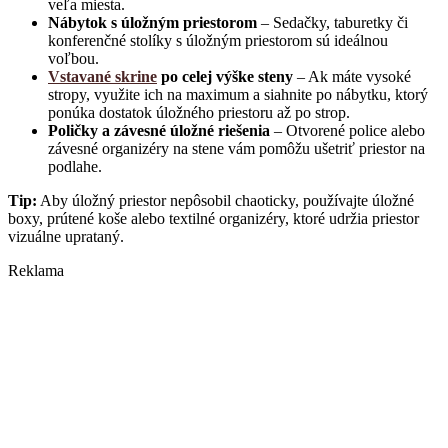
veľa miesta.
Nábytok s úložným priestorom
– Sedačky, taburetky či
konferenčné stolíky s úložným priestorom sú ideálnou
voľbou.
Vstavané skrine
po celej výške steny
– Ak máte vysoké
stropy, využite ich na maximum a siahnite po nábytku, ktorý
ponúka dostatok úložného priestoru až po strop.
Poličky a závesné úložné riešenia
– Otvorené police alebo
závesné organizéry na stene vám pomôžu ušetriť priestor na
podlahe.
Tip:
Aby úložný priestor nepôsobil chaoticky, používajte úložné
boxy, prútené koše alebo textilné organizéry, ktoré udržia priestor
vizuálne uprataný.
Reklama