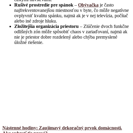
Rušivé prostredie pre spánok
–
Obývačka
je často
najfrekventovanejšou miestnosťou v byte, čo môže negatívne
ovplyvniť kvalitu spánku, najmä ak je v nej televízia, počítač
alebo iné zdroje hluku.
Zložitejšia organizácia priestoru
– Zlúčenie dvoch funkčne
odlišných zón môže spôsobiť chaos v zariaďovaní, najmä ak
nie je priestor dobre rozdelený alebo chýba premyslené
úložné riešenie.
Nástenné hodiny: Zaujímavý dekoračný prvok domácnosti.