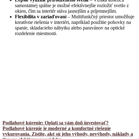
samostatnej spálne je možné efektívnejšie rozložiť svetlo z
okien, čím sa interiér stáva jasnejším a príjemnejším.
Flexibilita v zariaďovaní
– Multifunkčný priestor umožňuje
kreatívne riešenia v interiéri, napríklad použitie pohovky na
spanie, skladacieho nábytku alebo paravánov na optické
rozdelenie miestnosti.
Podlahové kúrenie: Oplatí sa vám doň investovať?
Podlahové kúrenie je moderné a komfortné riešenie
vykurovania. Zistite, aké sú jeho výhody, nevýhody, náklady a