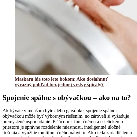
Maskara ide toto leto bokom: Ako dosiahnuť
výrazný pohľad bez jedinej vrstvy špirály?
Spojenie spálne s obývačkou – ako na to?
Ak bývate v menšom byte alebo garsónke, spojenie spálne s
obývačkou môže byť výborným riešením, no zároveň si vyžaduje
premyslené usporiadanie. Kľúčom k funkčnému a estetickému
priestoru je správne rozdelenie miestnosti, inteligentné úložné
riešenia a využitie multifunkčného nábytku. Ako teda zariadiť tento