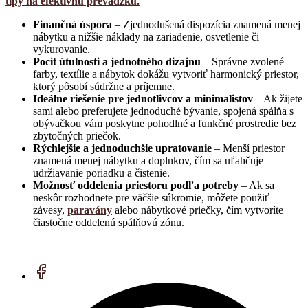
tipy na efektívnu prevádzku.
Finančná úspora
– Zjednodušená dispozícia znamená menej
nábytku a nižšie náklady na zariadenie, osvetlenie či
vykurovanie.
Pocit útulnosti a jednotného dizajnu
– Správne zvolené
farby, textílie a nábytok dokážu vytvoriť harmonický priestor,
ktorý pôsobí súdržne a príjemne.
Ideálne riešenie pre jednotlivcov a minimalistov
– Ak žijete
sami alebo preferujete jednoduché bývanie, spojená spálňa s
obývačkou vám poskytne pohodlné a funkčné prostredie bez
zbytočných priečok.
Rýchlejšie a jednoduchšie upratovanie
– Menší priestor
znamená menej nábytku a doplnkov, čím sa uľahčuje
udržiavanie poriadku a čistenie.
Možnosť oddelenia priestoru podľa potreby
– Ak sa
neskôr rozhodnete pre väčšie súkromie, môžete použiť
závesy,
paravány
alebo nábytkové priečky, čím vytvoríte
čiastočne oddelenú spálňovú zónu.