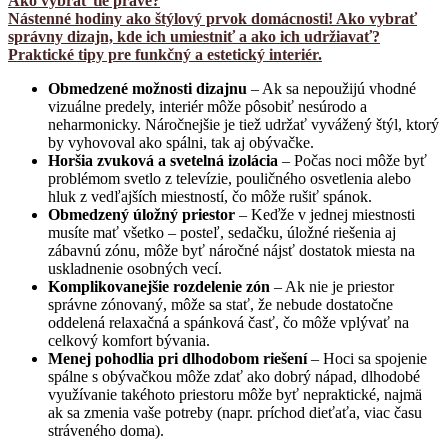
Ako vybrať tie pravé?
Nástenné hodiny ako štýlový prvok domácnosti! Ako vybrať
správny dizajn, kde ich umiestniť a ako ich udržiavať?
Praktické tipy pre funkčný a estetický interiér.
Obmedzené možnosti dizajnu
– Ak sa nepoužijú vhodné
vizuálne predely, interiér môže pôsobiť nesúrodo a
neharmonicky. Náročnejšie je tiež udržať vyvážený štýl, ktorý
by vyhovoval ako spálni, tak aj obývačke.
Horšia zvuková a svetelná izolácia
– Počas noci môže byť
problémom svetlo z televízie, pouličného osvetlenia alebo
hluk z vedľajších miestností, čo môže rušiť spánok.
Obmedzený úložný priestor
– Keďže v jednej miestnosti
musíte mať všetko – posteľ, sedačku, úložné riešenia aj
zábavnú zónu, môže byť náročné nájsť dostatok miesta na
uskladnenie osobných vecí.
Komplikovanejšie rozdelenie zón
– Ak nie je priestor
správne zónovaný, môže sa stať, že nebude dostatočne
oddelená relaxačná a spánková časť, čo môže vplývať na
celkový komfort bývania.
Menej pohodlia pri dlhodobom riešení
– Hoci sa spojenie
spálne s obývačkou môže zdať ako dobrý nápad, dlhodobé
využívanie takéhoto priestoru môže byť nepraktické, najmä
ak sa zmenia vaše potreby (napr. príchod dieťaťa, viac času
stráveného doma).