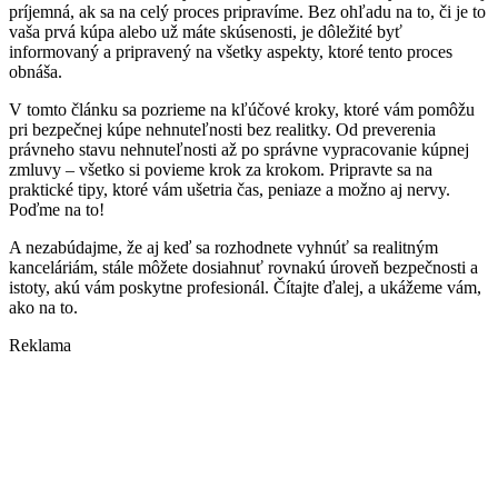
príjemná, ak sa na celý proces pripravíme. Bez ohľadu na to, či je to
vaša prvá kúpa alebo už máte skúsenosti, je dôležité byť
informovaný a pripravený na všetky aspekty, ktoré tento proces
obnáša.
V tomto článku sa pozrieme na kľúčové kroky, ktoré vám pomôžu
pri bezpečnej kúpe nehnuteľnosti bez realitky. Od preverenia
právneho stavu nehnuteľnosti až po správne vypracovanie kúpnej
zmluvy – všetko si povieme krok za krokom. Pripravte sa na
praktické tipy, ktoré vám ušetria čas, peniaze a možno aj nervy.
Poďme na to!
A nezabúdajme, že aj keď sa rozhodnete vyhnúť sa realitným
kanceláriám, stále môžete dosiahnuť rovnakú úroveň bezpečnosti a
istoty, akú vám poskytne profesionál. Čítajte ďalej, a ukážeme vám,
ako na to.
Reklama