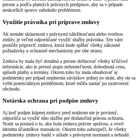
presne a podľa platných právnych predpisov, aby sa v prípade
neskorších sporov zabránilo problémom.
Využitie právnika pri príprave zmluvy
Ak nemáte skúsenosti s právnymi záležitosťami alebo tvorbou
zmlúv, je veľmi odporúčané využiť služby právnika. Ten vám
pomôže pripraviť zmluvu, ktorá bude spĺňať všetky zákonné
požiadavky a ochranné mechanizmy pre obe strany.
Zmluva by mala byť detailná a presne definovať všetky kľúčové
informácie, ako je presný popis nehnuteľnosti, dohodnutá cena,
spôsob platby a termíny. Okrem toho by mala obsahovať aj
podmienky pre prípad neplnenia záväzkov jednej zo strán, aby ste sa
vyhli potenciálnym problémom, ktoré môžu nastať po uzatvorení
obchodu.
Notárska ochrana pri podpise zmluvy
Aj keď podpis kúpnej zmluvy pred notárom nie je povinný,
odporúča sa využiť túto službu pre dodatočnú právnu ochranu.
Notár sa postará o to, aby bola zmluva právne správna, a overí
identitu účastníkov transakcie. Okrem toho zabezpečí, že všetky
podmienky zmluvy budú v súlade s právnymi normami a nebudú