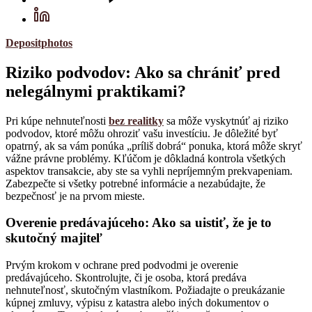
Depositphotos
Riziko podvodov: Ako sa chrániť pred
nelegálnymi praktikami?
Pri kúpe nehnuteľnosti
bez realitky
sa môže vyskytnúť aj riziko
podvodov, ktoré môžu ohroziť vašu investíciu. Je dôležité byť
opatrný, ak sa vám ponúka „príliš dobrá“ ponuka, ktorá môže skryť
vážne právne problémy. Kľúčom je dôkladná kontrola všetkých
aspektov transakcie, aby ste sa vyhli nepríjemným prekvapeniam.
Zabezpečte si všetky potrebné informácie a nezabúdajte, že
bezpečnosť je na prvom mieste.
Overenie predávajúceho: Ako sa uistiť, že je to
skutočný majiteľ
Prvým krokom v ochrane pred podvodmi je overenie
predávajúceho. Skontrolujte, či je osoba, ktorá predáva
nehnuteľnosť, skutočným vlastníkom. Požiadajte o preukázanie
kúpnej zmluvy, výpisu z katastra alebo iných dokumentov o