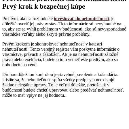
Prvý krok k bezpečnej kúpe
Predtým, ako sa rozhodnete
investovať do nehnuteľnosti
, je
dôležité overiť jej právny stav. Tieto informácie sú nevyhnutné na
to, aby ste sa vyhli problémom v budúcnosti, ako sú nevysporiadané
vlastnícke vzťahy alebo skryté právne problémy.
Prvým krokom je skontrolovať nehnuteľnosť v katastri
nehnuteľností. Tento verejný register vám poskytne informácie o
vlastníctve, právach a ťažobách. Ak je na nehnuteľnosti záložné
právo alebo exekúcia, budete o tom vedieť ešte predtým, ako sa
dohodnete na cene.
Druhou dôležitou kontrolou je stavebné povolenie a kolaudácia.
Uistite sa, že nehnuteľnosť spĺňa všetky predpisy a neexistujú
žiadne nelegálne úpravy. To je veľmi dôležité, pretože ak v
budúcnosti budete chcieť upravovať alebo predávať nehnuteľnosť,
môže to mať vplyv na jej hodnotu.