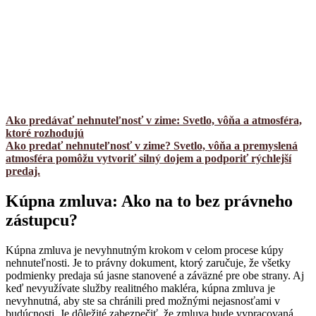
Ako predávať nehnuteľnosť v zime: Svetlo, vôňa a atmosféra,
ktoré rozhodujú
Ako predať nehnuteľnosť v zime? Svetlo, vôňa a premyslená
atmosféra pomôžu vytvoriť silný dojem a podporiť rýchlejší
predaj.
Kúpna zmluva: Ako na to bez právneho
zástupcu?
Kúpna zmluva je nevyhnutným krokom v celom procese kúpy
nehnuteľnosti. Je to právny dokument, ktorý zaručuje, že všetky
podmienky predaja sú jasne stanovené a záväzné pre obe strany. Aj
keď nevyužívate služby realitného makléra, kúpna zmluva je
nevyhnutná, aby ste sa chránili pred možnými nejasnosťami v
budúcnosti. Je dôležité zabezpečiť, že zmluva bude vypracovaná