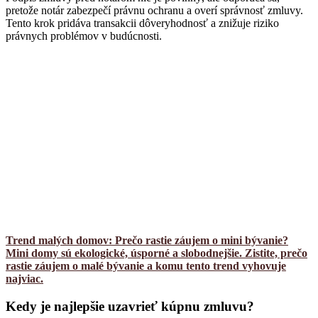
pretože notár zabezpečí právnu ochranu a overí správnosť zmluvy.
Tento krok pridáva transakcii dôveryhodnosť a znižuje riziko
právnych problémov v budúcnosti.
Trend malých domov: Prečo rastie záujem o mini bývanie?
Mini domy sú ekologické, úsporné a slobodnejšie. Zistite, prečo
rastie záujem o malé bývanie a komu tento trend vyhovuje
najviac.
Kedy je najlepšie uzavrieť kúpnu zmluvu?