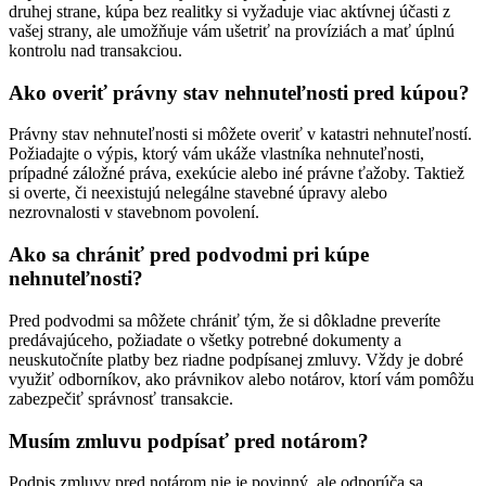
druhej strane, kúpa bez realitky si vyžaduje viac aktívnej účasti z
vašej strany, ale umožňuje vám ušetriť na províziách a mať úplnú
kontrolu nad transakciou.
Ako overiť právny stav nehnuteľnosti pred kúpou?
Právny stav nehnuteľnosti si môžete overiť v katastri nehnuteľností.
Požiadajte o výpis, ktorý vám ukáže vlastníka nehnuteľnosti,
prípadné záložné práva, exekúcie alebo iné právne ťažoby. Taktiež
si overte, či neexistujú nelegálne stavebné úpravy alebo
nezrovnalosti v stavebnom povolení.
Ako sa chrániť pred podvodmi pri kúpe
nehnuteľnosti?
Pred podvodmi sa môžete chrániť tým, že si dôkladne preveríte
predávajúceho, požiadate o všetky potrebné dokumenty a
neuskutočníte platby bez riadne podpísanej zmluvy. Vždy je dobré
využiť odborníkov, ako právnikov alebo notárov, ktorí vám pomôžu
zabezpečiť správnosť transakcie.
Musím zmluvu podpísať pred notárom?
Podpis zmluvy pred notárom nie je povinný, ale odporúča sa,