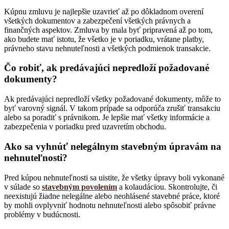
Kúpnu zmluvu je najlepšie uzavrieť až po dôkladnom overení
všetkých dokumentov a zabezpečení všetkých právnych a
finančných aspektov. Zmluva by mala byť pripravená až po tom,
ako budete mať istotu, že všetko je v poriadku, vrátane platby,
právneho stavu nehnuteľnosti a všetkých podmienok transakcie.
Čo robiť, ak predávajúci nepredloží požadované
dokumenty?
Ak predávajúci nepredloží všetky požadované dokumenty, môže to
byť varovný signál. V takom prípade sa odporúča zrušiť transakciu
alebo sa poradiť s právnikom. Je lepšie mať všetky informácie a
zabezpečenia v poriadku pred uzavretím obchodu.
Ako sa vyhnúť nelegálnym stavebným úpravám na
nehnuteľnosti?
Pred kúpou nehnuteľnosti sa uistite, že všetky úpravy boli vykonané
v súlade so
stavebným povolením
a kolaudáciou. Skontrolujte, či
neexistujú žiadne nelegálne alebo neohlásené stavebné práce, ktoré
by mohli ovplyvniť hodnotu nehnuteľnosti alebo spôsobiť právne
problémy v budúcnosti.