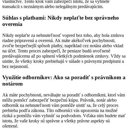
vlastníctve. Tento krok vám zabezpečí istotu, že sa vyhnete
transakcii s neznámym alebo nelegálnym predávajúcim.
Súhlas s platbami: Nikdy neplaťte bez správneho
overenia
Nikdy neplaťte za nehnuteľnosť vopred bez toho, aby bola zmluva
riadne pripravená a overená. Ak máte akékoľvek pochybnosti,
zvoľte bezpečnejší spôsob platby, napríklad cez notára alebo vklad
na účet. Tento proces zabezpečí, že peniaze budú uvoľnené
predávajúcemu až po splnení všetkých podmienok zmluvy. Vždy sa
uistite, že všetky kroky prebiehajú v súlade s právnymi predpismi a
bez nejasností.
Využitie odborníkov: Ako sa poradiť s právnikom a
notárom
Ak máte pochybnosti, neváhajte sa poradiť s odborníkmi, ktorí vám
môžu pomôcť zabezpečiť bezpečnú kúpu. Právnik, notár alebo
odborník na nehnuteľnosti vám pomôže uistiť sa, že celý proces
prebieha podľa zákona. Títo odborníci vás upozornia na možné
riziká a pomôžu vám vyhnúť sa podvodom. Vďaka nim budete mať
istotu, že vaše kroky sú správne a všetky právne aspekty sú
ošetrené.