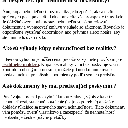
Je bezpečné kúpiť nehnuteľnosť bez realitky?
Áno, kúpa nehnuteľnosti bez realitky je bezpečná, ak sa držíte
správnych postupov a dôkladne preveríte všetky aspekty transakcie.
Je dôležité overiť právny stav nehnuteľnosti, skontrolovať
dokumenty a vypracovať zmluvu v súlade so zákonom. Rovnako je
odporúčané využívať odborníkov, ako právnika alebo notára, aby
ste minimalizovali riziko.
Aké sú výhody kúpy nehnuteľnosti bez realitky?
Hlavnou výhodou je nižšia cena, pretože sa vyhnete províziám pre
realitného makléra
. Kúpa bez realitky vám tiež poskytuje väčšiu
kontrolu nad celým procesom, môžete priamo komunikovať s
predávajúcim a prispôsobiť podmienky podľa svojich predstáv.
Aké dokumenty by mal predávajúci poskytnúť?
Predávajúci by mal poskytnúť kúpnu zmluvu, výpis z katastra
nehnuteľností, stavebné povolenie (ak je to potrebné) a všetky
doklady týkajúce sa právneho stavu nehnuteľnosti. Tieto dokumenty
vám pomôžu overiť vlastníctvo a zabezpečiť, že nehnuteľnosť
neobsahuje žiadne právne prekážky.