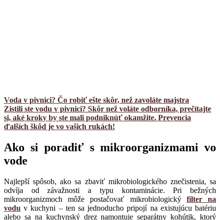
Voda v pivnici? Čo robiť ešte skôr, než zavoláte majstra
Zistili ste vodu v pivnici? Skôr než voláte odborníka, prečítajte
si, aké kroky by ste mali podniknúť okamžite. Prevencia
ďalších škôd je vo vašich rukách!
Ako si poradiť s mikroorganizmami vo
vode
Najlepší spôsob, ako sa zbaviť mikrobiologického znečistenia, sa
odvíja od závažnosti a typu kontaminácie. Pri bežných
mikroorganizmoch môže postačovať mikrobiologický
filter na
vodu
v kuchyni – ten sa jednoducho pripojí na existujúcu batériu
alebo sa na kuchynský drez namontuje separátny kohútik, ktorý