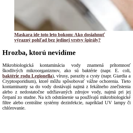
Maskara ide toto leto bokom: Ako dosiahnuť
výrazný pohľad bez jedinej vrstvy špirály?
Hrozba, ktorú nevidíme
Mikrobiologická kontaminácia vody znamená prítomnosť
škodlivých mikroorganizmov, ako sú baktérie (napr. E. coli,
baktérie rodu Legionella
), vírusy, parazity a cysty (napr. Giardia a
Cryptosporidium), ktoré môžu spôsobovať vážne ochorenia. Tieto
kontaminanty sa do vody dostávajú najmä z fekálneho znečistenia
alebo z nedostatočne udržiavaných zdrojov vody, najmä pri jej
čerpaní zo studne. Na ich odstránenie sa používajú mikrobiologické
filtre alebo centrálne systémy dezinfekcie, napríklad UV lampy či
chlórovanie.