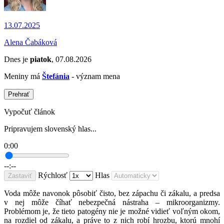
13.07.2025
Alena Čabáková
Dnes je
piatok
, 07.08.2026
Meniny má
Štefánia
- význam mena
Prehrať
Vypočuť článok
Pripravujem slovenský hlas...
0:00
--:--
Rýchlosť
Hlas
Zastaviť
Voda môže navonok pôsobiť čisto, bez zápachu či zákalu, a predsa
v nej môže číhať nebezpečná nástraha – mikroorganizmy.
Problémom je, že tieto patogény nie je možné vidieť voľným okom,
na rozdiel od zákalu, a práve to z nich robí hrozbu, ktorú mnohí