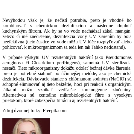
Nevýhodou však je, že nečistí potrubia, preto je vhodné ho
kombinovať s chemickou dezinfekciou a následne doplniť
kuchynským filtrom. Ak by sa vo vode nachádzal zákal, mangán,
železo či iné znečistenie, dezinfekcia vody UV žiarením by bola
neefektívna (tieto častice vo vode môžu UV lúče rozptyľovať alebo
pohlcovať, k mikroorganizmom sa teda len tak ľahko nedostanú).
V prípade výskytu UV rezistentných baktérií (ako Pseudomonas
aeruginosa či Clostridium perfringens), samotná UV sterilizácia
nestačí. Tieto mikroorganizmy dokážu odolať bežnej dávke žiarenia,
preto je potrebné siahnuť po účinnejšej metóde, ako je chemická
dezinfekcia. Dávkovacie stanice s chlórnanom sodným (NaClO) sú
schopné eliminovať aj tieto baktérie, hoci pri reakcii s organickými
látkami môžu vznikať vedľajšie karcinogénne zlúčeniny.
Alternatívou sú centrálne mikrobiologické filtre s vysokým
prietokom, ktoré zabezpečia filtráciu aj rezistentných baktérií.
Zdroj úvodnej fotky: Freepik.com