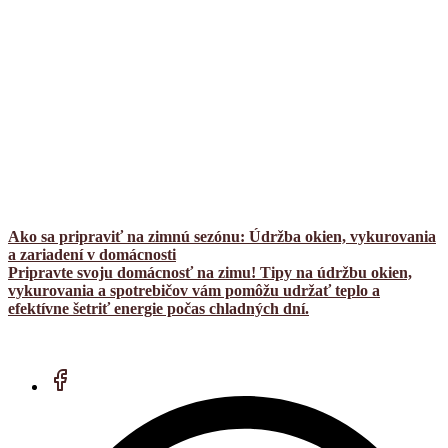
Ako sa pripraviť na zimnú sezónu: Údržba okien, vykurovania
a zariadení v domácnosti
Pripravte svoju domácnosť na zimu! Tipy na údržbu okien,
vykurovania a spotrebičov vám pomôžu udržať teplo a
efektívne šetriť energie počas chladných dní.