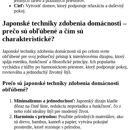
jemných farieb a prázdnych priestorov.
Cieľ:
Vytvoriť domov, ktorý podporuje relaxáciu a duševný
pokoj.
Japonské techniky zdobenia domácnosti –
prečo sú obľúbené a čím sú
charakteristické?
Japonské techniky zdobenia domácnosti sú po celom svete
obľúbené pre svoj jedinečný prístup k interiérovému dizajnu, ktorý
spája estetiku, funkčnosť a filozofické princípy. Ich popularita
vychádza z túžby po harmonickom priestore, ktorý podporuje pokoj,
rovnováhu a jednoduchý životný štýl.
Prečo sú japonské techniky zdobenia domácnosti
obľúbené?
Minimalizmus a jednoduchosť:
Japonský dizajn kladie
dôraz na čisté línie, redukciu neporiadku a funkčnosť, čo z
neho robí ideálny štýl pre moderný život.
Harmónia s prírodou:
Použitie prírodných materiálov, ako
sú drevo, bambus, kameň a papier, vytvára pokojné
prostredie, ktoré rezonuje s prírodou.