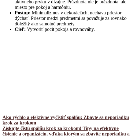
aktívneho prvku v dizajne. Prázdnota nie je prázdnota, ale
miesto pre pokoj a harmóniu.
Postup:
Minimalizmus v dekoráciách, necháva priestor
dýchať. Priestor medzi predmetmi sa považuje za rovnako
dôležitý ako samotné predmety.
Cieľ:
Vytvoriť pocit pokoja a rovnováhy.
Ako rýchlo a efektívne vyčistiť spálňu: Zbavte sa neporiadku
krok za krokom
Získajte čistú spálňu krok za krokom! Tipy na efektívne
čistenie a organizáciu, vďaka ktorým sa zbavíte neporiadku a