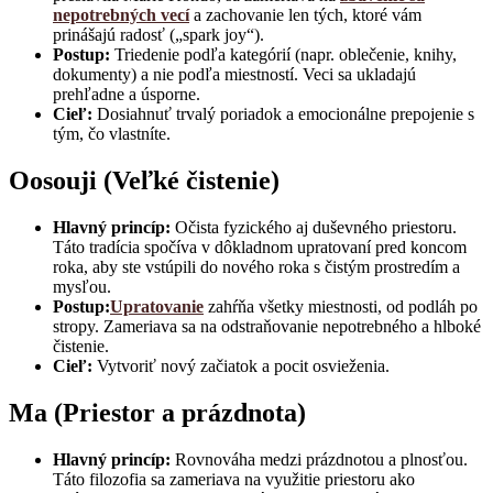
nepotrebných vecí
a zachovanie len tých, ktoré vám
prinášajú radosť („spark joy“).
Postup:
Triedenie podľa kategórií (napr. oblečenie, knihy,
dokumenty) a nie podľa miestností. Veci sa ukladajú
prehľadne a úsporne.
Cieľ:
Dosiahnuť trvalý poriadok a emocionálne prepojenie s
tým, čo vlastníte.
Oosouji (Veľké čistenie)
Hlavný princíp:
Očista fyzického aj duševného priestoru.
Táto tradícia spočíva v dôkladnom upratovaní pred koncom
roka, aby ste vstúpili do nového roka s čistým prostredím a
mysľou.
Postup:
Upratovanie
zahŕňa všetky miestnosti, od podláh po
stropy. Zameriava sa na odstraňovanie nepotrebného a hlboké
čistenie.
Cieľ:
Vytvoriť nový začiatok a pocit osvieženia.
Ma (Priestor a prázdnota)
Hlavný princíp:
Rovnováha medzi prázdnotou a plnosťou.
Táto filozofia sa zameriava na využitie priestoru ako