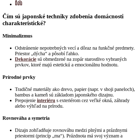
Čím sú japonské techniky zdobenia domácnosti
charakteristické?
Minimalizmus
Odstránenie nepotrebných vecí a dôraz na funkčné predmety.
Priestor „dýcha“ a pôsobí ľahko.
Dekorácie
sú obmedzené na zopár starostlivo vybraných
prvkov, ktoré majú estetickú a emocionálnu hodnotu.
Prírodné prvky
Tradičné materiály ako drevo, papier (napr. v shoji paneloch),
bambus a kameň sú základom japonského dizajnu.
Prepojenie
interiéru
s exteriérom cez veľké okná, záhrady
alebo výhľad na prírodu.
Rovnováha a symetria
Dizajn zohľadňuje rovnováhu medzi plnými a prázdnymi
priestormi (princíp „ma“). Prázdnota má svoj význam a