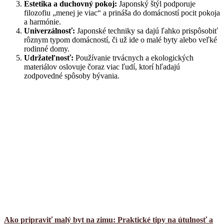
Estetika a duchovný pokoj:
Japonský štýl podporuje
filozofiu „menej je viac“ a prináša do domácností pocit pokoja
a harmónie.
Univerzálnosť:
Japonské techniky sa dajú ľahko prispôsobiť
rôznym typom domácností, či už ide o malé byty alebo veľké
rodinné domy.
Udržateľnosť:
Používanie trvácnych a ekologických
materiálov oslovuje čoraz viac ľudí, ktorí hľadajú
zodpovedné spôsoby bývania.
Ako pripraviť malý byt na zimu: Praktické tipy na útulnosť a