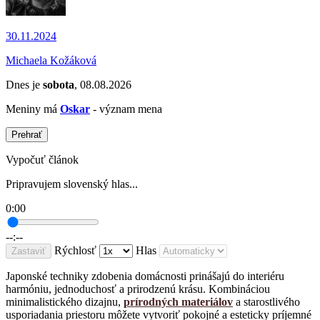
30.11.2024
Michaela Kožáková
Dnes je
sobota
, 08.08.2026
Meniny má
Oskar
- význam mena
Prehrať
Vypočuť článok
Pripravujem slovenský hlas...
0:00
--:--
Rýchlosť
Hlas
Zastaviť
Japonské techniky zdobenia domácnosti prinášajú do interiéru
harmóniu, jednoduchosť a prirodzenú krásu. Kombináciou
minimalistického dizajnu,
prírodných materiálov
a starostlivého
usporiadania priestoru môžete vytvoriť pokojné a esteticky príjemné