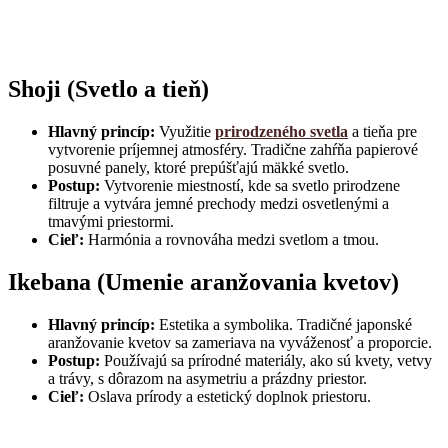
Shoji (Svetlo a tieň)
Hlavný princíp:
Využitie
prirodzeného svetla
a tieňa pre
vytvorenie príjemnej atmosféry. Tradične zahŕňa papierové
posuvné panely, ktoré prepúšťajú mäkké svetlo.
Postup:
Vytvorenie miestností, kde sa svetlo prirodzene
filtruje a vytvára jemné prechody medzi osvetlenými a
tmavými priestormi.
Cieľ:
Harmónia a rovnováha medzi svetlom a tmou.
Ikebana (Umenie aranžovania kvetov)
Hlavný princíp:
Estetika a symbolika. Tradičné japonské
aranžovanie kvetov sa zameriava na vyváženosť a proporcie.
Postup:
Používajú sa prírodné materiály, ako sú kvety, vetvy
a trávy, s dôrazom na asymetriu a prázdny priestor.
Cieľ:
Oslava prírody a estetický doplnok priestoru.