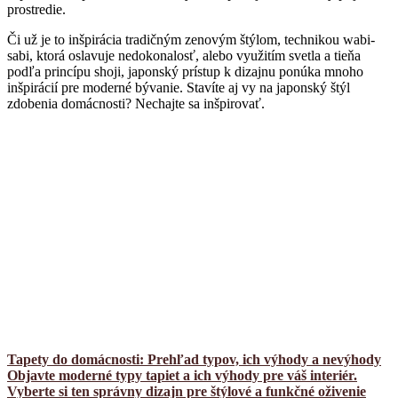
prostredie.
Či už je to inšpirácia tradičným zenovým štýlom, technikou wabi-
sabi, ktorá oslavuje nedokonalosť, alebo využitím svetla a tieňa
podľa princípu shoji, japonský prístup k dizajnu ponúka mnoho
inšpirácií pre moderné bývanie. Stavíte aj vy na japonský štýl
zdobenia domácnosti? Nechajte sa inšpirovať.
Tapety do domácnosti: Prehľad typov, ich výhody a nevýhody
Objavte moderné typy tapiet a ich výhody pre váš interiér.
Vyberte si ten správny dizajn pre štýlové a funkčné oživenie