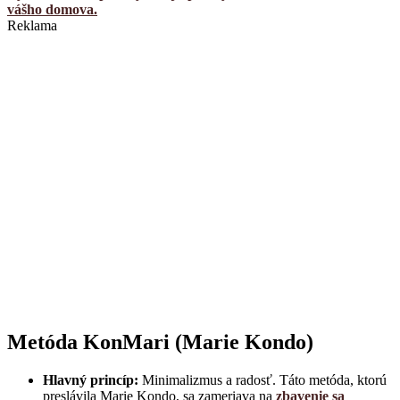
vášho domova.
Reklama
Metóda KonMari (Marie Kondo)
Hlavný princíp:
Minimalizmus a radosť. Táto metóda, ktorú
preslávila Marie Kondo, sa zameriava na
zbavenie sa