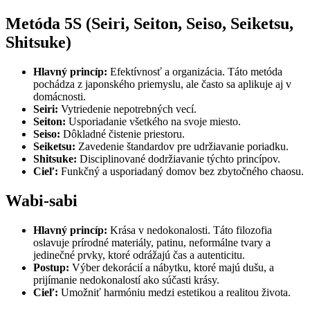
Metóda 5S (Seiri, Seiton, Seiso, Seiketsu,
Shitsuke)
Hlavný princíp:
Efektívnosť a organizácia. Táto metóda
pochádza z japonského priemyslu, ale často sa aplikuje aj v
domácnosti.
Seiri:
Vytriedenie nepotrebných vecí.
Seiton:
Usporiadanie všetkého na svoje miesto.
Seiso:
Dôkladné čistenie priestoru.
Seiketsu:
Zavedenie štandardov pre udržiavanie poriadku.
Shitsuke:
Disciplinované dodržiavanie týchto princípov.
Cieľ:
Funkčný a usporiadaný domov bez zbytočného chaosu.
Wabi-sabi
Hlavný princíp:
Krása v nedokonalosti. Táto filozofia
oslavuje prírodné materiály, patinu, neformálne tvary a
jedinečné prvky, ktoré odrážajú čas a autenticitu.
Postup:
Výber dekorácií a nábytku, ktoré majú dušu, a
prijímanie nedokonalostí ako súčasti krásy.
Cieľ:
Umožniť harmóniu medzi estetikou a realitou života.