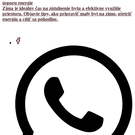
úsporu energie
Zima je ideálny čas na zútulnenie bytu a efektívne využitie
priestoru. Objavte tipy, ako pripraviť malý byt na zimu, ušetriť
energiu a cítiť sa pohodlne.