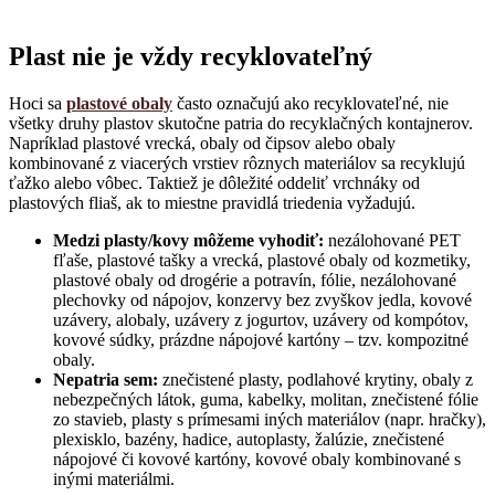
Plast nie je vždy recyklovateľný
Hoci sa
plastové obaly
často označujú ako recyklovateľné, nie
všetky druhy plastov skutočne patria do recyklačných kontajnerov.
Napríklad plastové vrecká, obaly od čipsov alebo obaly
kombinované z viacerých vrstiev rôznych materiálov sa recyklujú
ťažko alebo vôbec. Taktiež je dôležité oddeliť vrchnáky od
plastových fliaš, ak to miestne pravidlá triedenia vyžadujú.
Medzi plasty/kovy môžeme vyhodiť:
nezálohované PET
fľaše, plastové tašky a vrecká, plastové obaly od kozmetiky,
plastové obaly od drogérie a potravín, fólie, nezálohované
plechovky od nápojov, konzervy bez zvyškov jedla, kovové
uzávery, alobaly, uzávery z jogurtov, uzávery od kompótov,
kovové súdky, prázdne nápojové kartóny – tzv. kompozitné
obaly.
Nepatria sem:
znečistené plasty, podlahové krytiny, obaly z
nebezpečných látok, guma, kabelky, molitan, znečistené fólie
zo stavieb, plasty s prímesami iných materiálov (napr. hračky),
plexisklo, bazény, hadice, autoplasty, žalúzie, znečistené
nápojové či kovové kartóny, kovové obaly kombinované s
inými materiálmi.