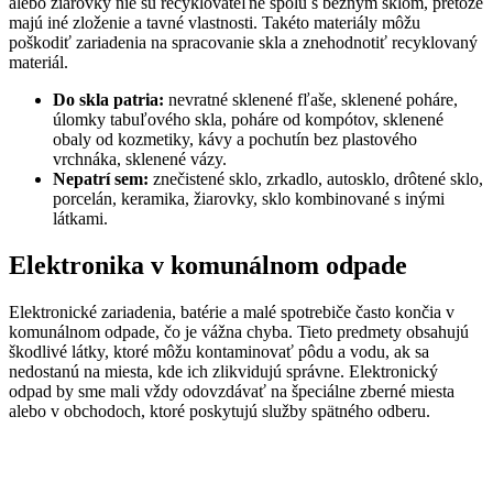
alebo žiarovky nie sú recyklovateľné spolu s bežným sklom, pretože
majú iné zloženie a tavné vlastnosti. Takéto materiály môžu
poškodiť zariadenia na spracovanie skla a znehodnotiť recyklovaný
materiál.
Do skla patria:
nevratné sklenené fľaše, sklenené poháre,
úlomky tabuľového skla, poháre od kompótov, sklenené
obaly od kozmetiky, kávy a pochutín bez plastového
vrchnáka, sklenené vázy.
Nepatrí sem:
znečistené sklo, zrkadlo, autosklo, drôtené sklo,
porcelán, keramika, žiarovky, sklo kombinované s inými
látkami.
Elektronika v komunálnom odpade
Elektronické zariadenia, batérie a malé spotrebiče často končia v
komunálnom odpade, čo je vážna chyba. Tieto predmety obsahujú
škodlivé látky, ktoré môžu kontaminovať pôdu a vodu, ak sa
nedostanú na miesta, kde ich zlikvidujú správne. Elektronický
odpad by sme mali vždy odovzdávať na špeciálne zberné miesta
alebo v obchodoch, ktoré poskytujú služby spätného odberu.