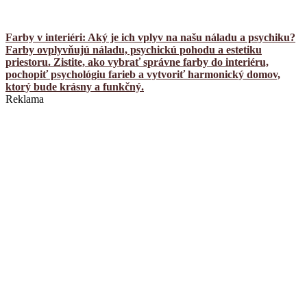
Farby v interiéri: Aký je ich vplyv na našu náladu a psychiku?
Farby ovplyvňujú náladu, psychickú pohodu a estetiku
priestoru. Zistite, ako vybrať správne farby do interiéru,
pochopiť psychológiu farieb a vytvoriť harmonický domov,
ktorý bude krásny a funkčný.
Reklama