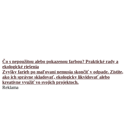
Čo s nepoužitou alebo pokazenou farbou? Praktické rady a
ekologické riešenia
Zvyšky farieb po maľovaní nemusia skončiť v odpade. Zistite,
ako ich správne skladovať, ekologicky likvidovať alebo
kreatívne využiť vo svojich projektoch.
Reklama