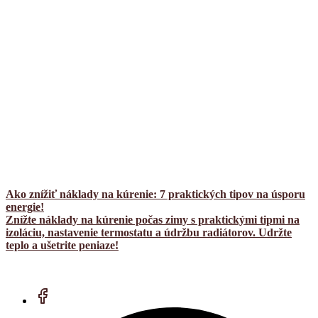
Ako znížiť náklady na kúrenie: 7 praktických tipov na úsporu
energie!
Znížte náklady na kúrenie počas zimy s praktickými tipmi na
izoláciu, nastavenie termostatu a údržbu radiátorov. Udržte
teplo a ušetrite peniaze!