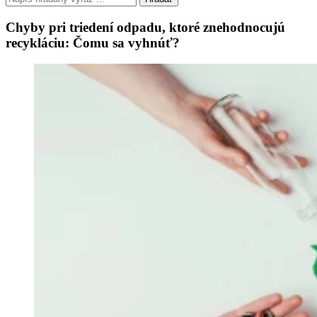
Chyby pri triedení odpadu, ktoré znehodnocujú
recykláciu: Čomu sa vyhnúť?