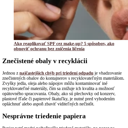
Ako reaplikovať SPF cez make-up? 5 spôsobov, ako
obnoviť ochranu bez zničenia líčenia
Znečistené obaly v recyklácii
Jednou z
najčastejších chýb pri triedení odpadu
je vhadzovanie
znečistených obalov do kontajnerov s recyklovateľným materiálom.
Zvyšky jedla, oleja alebo nápojov môžu kontaminovať iné
recyklovateľné materiály, čím sa znižuje ich kvalita a možnosť
opätovného spracovania. Obaly, ako sú plechovky od konzerv,
plastové fľaše či papierové škatuľky, je nutné pred vyhodením
opláchnuť alebo aspoň zbaviť viditeľných nečistôt.
Nesprávne triedenie papiera