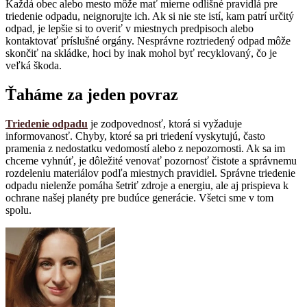
Každá obec alebo mesto môže mať mierne odlišné pravidlá pre
triedenie odpadu, neignorujte ich. Ak si nie ste istí, kam patrí určitý
odpad, je lepšie si to overiť v miestnych predpisoch alebo
kontaktovať príslušné orgány. Nesprávne roztriedený odpad môže
skončiť na skládke, hoci by inak mohol byť recyklovaný, čo je
veľká škoda.
Ťaháme za jeden povraz
Triedenie odpadu
je zodpovednosť, ktorá si vyžaduje
informovanosť. Chyby, ktoré sa pri triedení vyskytujú, často
pramenia z nedostatku vedomostí alebo z nepozornosti. Ak sa im
chceme vyhnúť, je dôležité venovať pozornosť čistote a správnemu
rozdeleniu materiálov podľa miestnych pravidiel. Správne triedenie
odpadu nielenže pomáha šetriť zdroje a energiu, ale aj prispieva k
ochrane našej planéty pre budúce generácie. Všetci sme v tom
spolu.