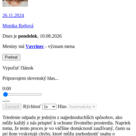
26.11.2024
Monika Bajlová
Dnes je
pondelok
, 10.08.2026
Meniny má
Vavrinec
- význam mena
Prehrať
Vypočuť článok
Pripravujem slovenský hlas...
0:00
--:--
Rýchlosť
Hlas
Zastaviť
Triedenie odpadu je jedným z najjednoduchších spôsobov, ako
môže každý z nás prispieť k ochrane životného prostredia. Napriek
tomu, že tento proces je vo väčšine domácností zaužívaný, často sa
pri ňom vyskytujú chyby, ktoré môžu znehodnotiť snahu o