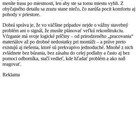
meníte trasu po miestnosti, len aby ste sa tomu miestu vyhli. Z
obyčajného detailu sa zrazu stane niečo, čo narúša pocit komfortu aj
pohody v priestore.
Dobrá správa je, že vo väčšine prípadov nejde o vážny stavebný
problém ani o signál, že musíte plánovať veľkú rekonštrukciu.
Vŕzganie má svoje logické príčiny – od prirodzeného „pracovania“
materiálov až po drobné nedostatky pri montáži – a práve preto
existujú aj riešenia, ktoré sú prekvapivo jednoduché. Mnohé z nich
zvládnete bez búrania, bez zásahu do celej podlahy a často aj bez
pomoci odborníka, stačí vedieť, kde hľadať problém a ako naň
reagovať.
Reklama