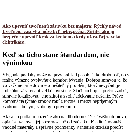
Ako upevniť uvoľnenú zásuvku bez majstra: Rýchly návod
Uvoľnená zásuvka môže byť nebezpečná. Zistite, ako ju
bezpečne upevniť krok za krokom a kedy už radšej zavolať
elektrikára.
Keď sa ticho stane štandardom, nie
výnimkou
Vŕzganie podlahy môže na prvý pohľad pôsobiť ako drobnosť, no v
realite výrazne ovplyvňuje komfort bývania. Dobrou správou je, že
vo väčšine prípadov ide o riešiteľný problém, ktorý nevyžaduje
radikálne zásahy ani veľké investície. Stačí pochopiť, prečo vzniká,
správne lokalizovať jeho zdroj a zvoliť adekvátne riešenie. Práve
kombinácia týchto krokov robí z rozdielu medzi nepríjemným
zvukom a tichým, stabilným povrchom.
Ak sa na podlahu pozeráte ako na dlhodobú súčasť vášho domova,
oplatí sa venovať jej pozornosť už od začiatku. Kvalitná montáž,
vhodné materiály a správne podmienky v interiéri dokážu predísť