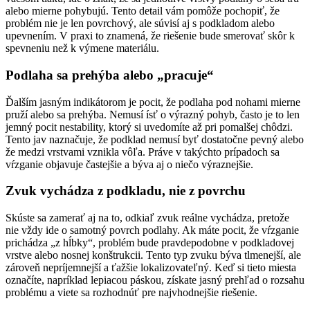
alebo mierne pohybujú. Tento detail vám pomôže pochopiť, že
problém nie je len povrchový, ale súvisí aj s podkladom alebo
upevnením. V praxi to znamená, že riešenie bude smerovať skôr k
spevneniu než k výmene materiálu.
Podlaha sa prehýba alebo „pracuje“
Ďalším jasným indikátorom je pocit, že podlaha pod nohami mierne
pruží alebo sa prehýba. Nemusí ísť o výrazný pohyb, často je to len
jemný pocit nestability, ktorý si uvedomíte až pri pomalšej chôdzi.
Tento jav naznačuje, že podklad nemusí byť dostatočne pevný alebo
že medzi vrstvami vznikla vôľa. Práve v takýchto prípadoch sa
vŕzganie objavuje častejšie a býva aj o niečo výraznejšie.
Zvuk vychádza z podkladu, nie z povrchu
Skúste sa zamerať aj na to, odkiaľ zvuk reálne vychádza, pretože
nie vždy ide o samotný povrch podlahy. Ak máte pocit, že vŕzganie
prichádza „z hĺbky“, problém bude pravdepodobne v podkladovej
vrstve alebo nosnej konštrukcii. Tento typ zvuku býva tlmenejší, ale
zároveň nepríjemnejší a ťažšie lokalizovateľný. Keď si tieto miesta
označíte, napríklad lepiacou páskou, získate jasný prehľad o rozsahu
problému a viete sa rozhodnúť pre najvhodnejšie riešenie.