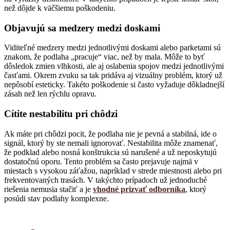
než dôjde k väčšiemu poškodeniu.
Objavujú sa medzery medzi doskami
Viditeľné medzery medzi jednotlivými doskami alebo parketami sú
znakom, že podlaha „pracuje“ viac, než by mala. Môže to byť
dôsledok zmien vlhkosti, ale aj oslabenia spojov medzi jednotlivými
časťami. Okrem zvuku sa tak pridáva aj vizuálny problém, ktorý už
nepôsobí esteticky. Takéto poškodenie si často vyžaduje dôkladnejší
zásah než len rýchlu opravu.
Cítite nestabilitu pri chôdzi
Ak máte pri chôdzi pocit, že podlaha nie je pevná a stabilná, ide o
signál, ktorý by ste nemali ignorovať. Nestabilita môže znamenať,
že podklad alebo nosná konštrukcia sú narušené a už neposkytujú
dostatočnú oporu. Tento problém sa často prejavuje najmä v
miestach s vysokou záťažou, napríklad v strede miestnosti alebo pri
frekventovaných trasách. V takýchto prípadoch už jednoduché
riešenia nemusia stačiť a je
vhodné prizvať odborníka
, ktorý
posúdi stav podlahy komplexne.