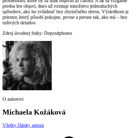
problémom, ktoré by sa inak objavili až časom. A ak sa vŕzganie
predsa len objaví, dnes už existuje množstvo jednoduchých
spôsobov, ako ho zvládnuť bez zbytočného stresu. Výsledkom je
priestor, ktorý pôsobí pokojne, pevne a presne tak, ako má – bez
rušivých detailov.
Zdroj úvodnej fotky: Depositphotos
O autorovi
Michaela Kožáková
Všetky články autora