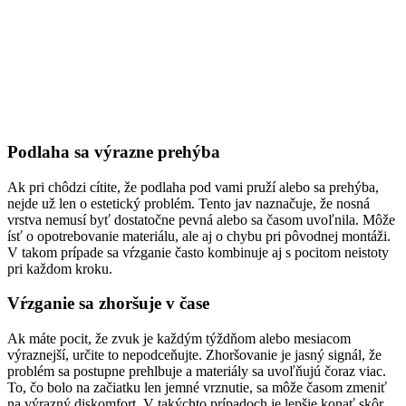
Podlaha sa výrazne prehýba
Ak pri chôdzi cítite, že podlaha pod vami pruží alebo sa prehýba,
nejde už len o estetický problém. Tento jav naznačuje, že nosná
vrstva nemusí byť dostatočne pevná alebo sa časom uvoľnila. Môže
ísť o opotrebovanie materiálu, ale aj o chybu pri pôvodnej montáži.
V takom prípade sa vŕzganie často kombinuje aj s pocitom neistoty
pri každom kroku.
Vŕzganie sa zhoršuje v čase
Ak máte pocit, že zvuk je každým týždňom alebo mesiacom
výraznejší, určite to nepodceňujte. Zhoršovanie je jasný signál, že
problém sa postupne prehlbuje a materiály sa uvoľňujú čoraz viac.
To, čo bolo na začiatku len jemné vrznutie, sa môže časom zmeniť
na výrazný diskomfort. V takýchto prípadoch je lepšie konať skôr,