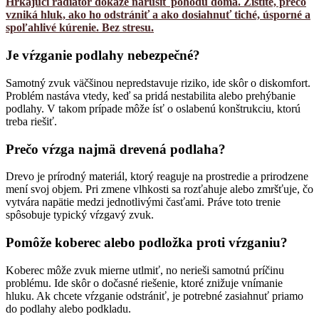
Hrkajúci radiátor dokáže narušiť pohodu doma. Zistite, prečo
vzniká hluk, ako ho odstrániť a ako dosiahnuť tiché, úsporné a
spoľahlivé kúrenie. Bez stresu.
Je vŕzganie podlahy nebezpečné?
Samotný zvuk väčšinou nepredstavuje riziko, ide skôr o diskomfort.
Problém nastáva vtedy, keď sa pridá nestabilita alebo prehýbanie
podlahy. V takom prípade môže ísť o oslabenú konštrukciu, ktorú
treba riešiť.
Prečo vŕzga najmä drevená podlaha?
Drevo je prírodný materiál, ktorý reaguje na prostredie a prirodzene
mení svoj objem. Pri zmene vlhkosti sa rozťahuje alebo zmršťuje, čo
vytvára napätie medzi jednotlivými časťami. Práve toto trenie
spôsobuje typický vŕzgavý zvuk.
Pomôže koberec alebo podložka proti vŕzganiu?
Koberec môže zvuk mierne utlmiť, no nerieši samotnú príčinu
problému. Ide skôr o dočasné riešenie, ktoré znižuje vnímanie
hluku. Ak chcete vŕzganie odstrániť, je potrebné zasiahnuť priamo
do podlahy alebo podkladu.