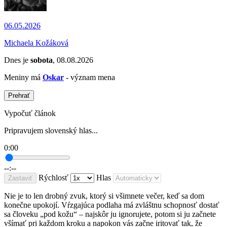
06.05.2026
Michaela Kožáková
Dnes je
sobota
, 08.08.2026
Meniny má
Oskar
- význam mena
Prehrať
Vypočuť článok
Pripravujem slovenský hlas...
0:00
--:--
Rýchlosť
Hlas
Zastaviť
Nie je to len drobný zvuk, ktorý si všimnete večer, keď sa dom
konečne upokojí. Vŕzgajúca podlaha má zvláštnu schopnosť dostať
sa človeku „pod kožu“ – najskôr ju ignorujete, potom si ju začnete
všímať pri každom kroku a napokon vás začne iritovať tak, že