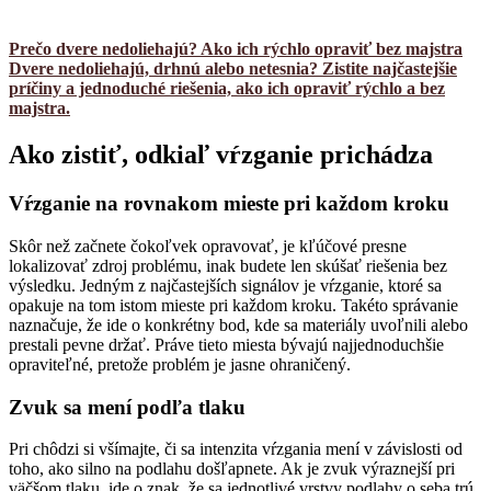
Prečo dvere nedoliehajú? Ako ich rýchlo opraviť bez majstra
Dvere nedoliehajú, drhnú alebo netesnia? Zistite najčastejšie
príčiny a jednoduché riešenia, ako ich opraviť rýchlo a bez
majstra.
Ako zistiť, odkiaľ vŕzganie prichádza
Vŕzganie na rovnakom mieste pri každom kroku
Skôr než začnete čokoľvek opravovať, je kľúčové presne
lokalizovať zdroj problému, inak budete len skúšať riešenia bez
výsledku. Jedným z najčastejších signálov je vŕzganie, ktoré sa
opakuje na tom istom mieste pri každom kroku. Takéto správanie
naznačuje, že ide o konkrétny bod, kde sa materiály uvoľnili alebo
prestali pevne držať. Práve tieto miesta bývajú najjednoduchšie
opraviteľné, pretože problém je jasne ohraničený.
Zvuk sa mení podľa tlaku
Pri chôdzi si všímajte, či sa intenzita vŕzgania mení v závislosti od
toho, ako silno na podlahu došľapnete. Ak je zvuk výraznejší pri
väčšom tlaku, ide o znak, že sa jednotlivé vrstvy podlahy o seba trú