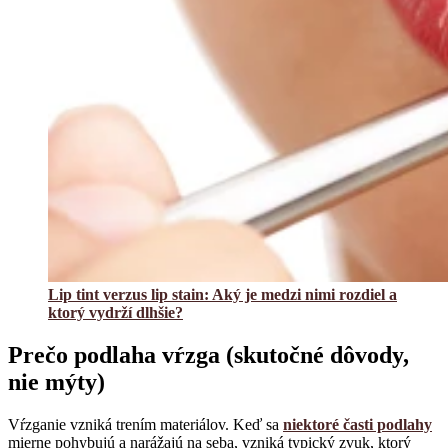
Lip tint verzus lip stain: Aký je medzi nimi rozdiel a
ktorý vydrží dlhšie?
Prečo podlaha vŕzga (skutočné dôvody,
nie mýty)
Vŕzganie vzniká trením materiálov. Keď sa
niektoré časti podlahy
mierne pohybujú a narážajú na seba, vzniká typický zvuk, ktorý