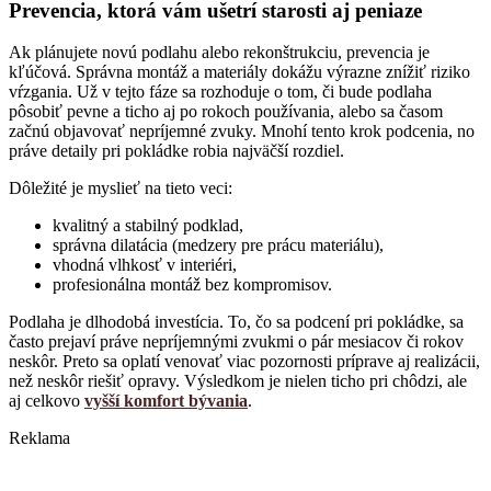
Prevencia, ktorá vám ušetrí starosti aj peniaze
Ak plánujete novú podlahu alebo rekonštrukciu, prevencia je
kľúčová. Správna montáž a materiály dokážu výrazne znížiť riziko
vŕzgania. Už v tejto fáze sa rozhoduje o tom, či bude podlaha
pôsobiť pevne a ticho aj po rokoch používania, alebo sa časom
začnú objavovať nepríjemné zvuky. Mnohí tento krok podcenia, no
práve detaily pri pokládke robia najväčší rozdiel.
Dôležité je myslieť na tieto veci:
kvalitný a stabilný podklad,
správna dilatácia (medzery pre prácu materiálu),
vhodná vlhkosť v interiéri,
profesionálna montáž bez kompromisov.
Podlaha je dlhodobá investícia. To, čo sa podcení pri pokládke, sa
často prejaví práve nepríjemnými zvukmi o pár mesiacov či rokov
neskôr. Preto sa oplatí venovať viac pozornosti príprave aj realizácii,
než neskôr riešiť opravy. Výsledkom je nielen ticho pri chôdzi, ale
aj celkovo
vyšší komfort bývania
.
Reklama