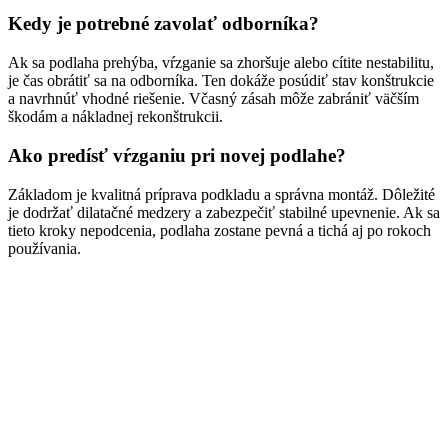
Kedy je potrebné zavolať odborníka?
Ak sa podlaha prehýba, vŕzganie sa zhoršuje alebo cítite nestabilitu,
je čas obrátiť sa na odborníka. Ten dokáže posúdiť stav konštrukcie
a navrhnúť vhodné riešenie. Včasný zásah môže zabrániť väčším
škodám a nákladnej rekonštrukcii.
Ako predísť vŕzganiu pri novej podlahe?
Základom je kvalitná príprava podkladu a správna montáž. Dôležité
je dodržať dilatačné medzery a zabezpečiť stabilné upevnenie. Ak sa
tieto kroky nepodcenia, podlaha zostane pevná a tichá aj po rokoch
používania.