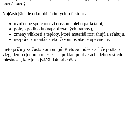
pozná každý.
Najčastejšie ide o kombináciu týchto faktorov:
uvoľnené spoje medzi doskami alebo parketami,
pohyb podkladu (napr. drevených trámov),
zmeny vlhkosti a teploty, ktoré materiál rozťahujú a sťahujú,
nesprávna montáž alebo časom oslabené upevnenie.
Tieto príčiny sa často kombinujú. Preto sa môže stať, že podlaha
vŕzga len na jednom mieste – napríklad pri dverách alebo v strede
miestnosti, kde je najväčší tlak pri chôdzi.