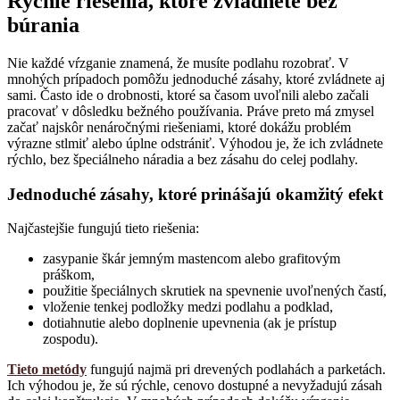
Rýchle riešenia, ktoré zvládnete bez
búrania
Nie každé vŕzganie znamená, že musíte podlahu rozobrať. V
mnohých prípadoch pomôžu jednoduché zásahy, ktoré zvládnete aj
sami. Často ide o drobnosti, ktoré sa časom uvoľnili alebo začali
pracovať v dôsledku bežného používania. Práve preto má zmysel
začať najskôr nenáročnými riešeniami, ktoré dokážu problém
výrazne stlmiť alebo úplne odstrániť. Výhodou je, že ich zvládnete
rýchlo, bez špeciálneho náradia a bez zásahu do celej podlahy.
Jednoduché zásahy, ktoré prinášajú okamžitý efekt
Najčastejšie fungujú tieto riešenia:
zasypanie škár jemným mastencom alebo grafitovým
práškom,
použitie špeciálnych skrutiek na spevnenie uvoľnených častí,
vloženie tenkej podložky medzi podlahu a podklad,
dotiahnutie alebo doplnenie upevnenia (ak je prístup
zospodu).
Tieto metódy
fungujú najmä pri drevených podlahách a parketách.
Ich výhodou je, že sú rýchle, cenovo dostupné a nevyžadujú zásah