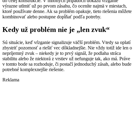
do celej konštrukcie. V mnohých prípadoch dokážu vŕzganie
výrazne utlmiť už po prvom zásahu, čo oceníte najmä v miestach,
ktoré používate denne. Ak sa problém opakuje, tieto riešenia môžete
kombinovať alebo postupne dopĺňať podľa potreby.
Kedy už problém nie je „len zvuk“
Sú situácie, keď vŕzganie signalizuje väčší problém. Vtedy sa oplatí
zbystriť pozornosť a riešiť vec dôkladnejšie. Nie vždy totiž ide len o
nepríjemný zvuk – niekedy je to prvý signál, že podlaha stráca
stabilitu alebo že niektorá z vrstiev už nefunguje tak, ako má. Práve
v tomto bode sa rozhoduje, či postačí jednoduchý zásah, alebo bude
potrebné komplexnejšie riešenie.
Reklama