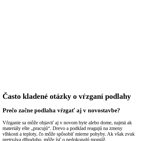
Často kladené otázky o vŕzganí podlahy
Prečo začne podlaha vŕzgať aj v novostavbe?
Vŕzganie sa môže objaviť aj v novom byte alebo dome, najmä ak
materiály ešte „pracujú“. Drevo a podklad reagujú na zmeny
vlhkosti a teploty, čo môže spôsobiť mierne pohyby. Ak však zvuk
pretrváva dlhodobo, môže ísť o nedokonalú montáž.