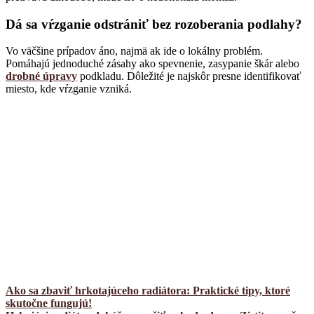
Dá sa vŕzganie odstrániť bez rozoberania podlahy?
Vo väčšine prípadov áno, najmä ak ide o lokálny problém.
Pomáhajú jednoduché zásahy ako spevnenie, zasypanie škár alebo
drobné úpravy
podkladu. Dôležité je najskôr presne identifikovať
miesto, kde vŕzganie vzniká.
Ako sa zbaviť hrkotajúceho radiátora: Praktické tipy, ktoré
skutočne fungujú!