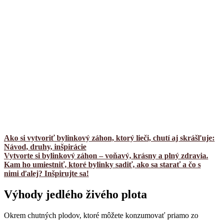
Ako si vytvoriť bylinkový záhon, ktorý lieči, chutí aj skrášľuje:
Návod, druhy, inšpirácie
Vytvorte si bylinkový záhon – voňavý, krásny a plný zdravia.
Kam ho umiestniť, ktoré bylinky sadiť, ako sa starať a čo s
nimi ďalej? Inšpirujte sa!
Výhody jedlého živého plota
Okrem chutných plodov, ktoré môžete konzumovať priamo zo