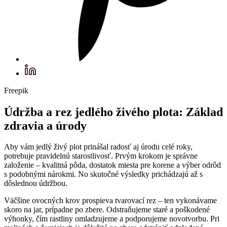
Freepik
Údržba a rez jedlého živého plota: Základ
zdravia a úrody
Aby vám jedlý živý plot prinášal radosť aj úrodu celé roky,
potrebuje pravidelnú starostlivosť. Prvým krokom je správne
založenie – kvalitná pôda, dostatok miesta pre korene a výber odrôd
s podobnými nárokmi. No skutočné výsledky prichádzajú až s
dôslednou údržbou.
Väčšine ovocných krov prospieva tvarovací rez – ten vykonávame
skoro na jar, prípadne po zbere. Odstraňujeme staré a poškodené
výhonky, čím rastliny omladzujeme a podporujeme novotvorbu. Pri