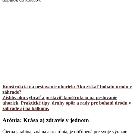
Konštrukcia na pestovanie uhoriek: Ako získať bohatú úrodu v
záhrade?
Zistite, ako vybrať a postaviť konštrukciu na pestovanie
uhoriek. Praktické tipy, druhy opôr a rady pre bohatú úrodu v
záhrade aj na balkóne.
Arónia: Krása aj zdravie v jednom
Čierna jarabina, známa ako arónia, je obľúbená pre svoje výrazne