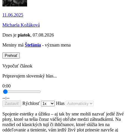
11.06.2025
Michaela Kožáková
Dnes je
piatok
, 07.08.2026
Meniny má
Štefánia
- význam mena
Prehrať
Vypočuť článok
Pripravujem slovenský hlas...
0:00
--:--
Rýchlosť
Hlas
Zastaviť
Spojenie estetiky a úžitku – aj tak by sme mohli nazvať jedlé živé
ploty, ktoré sa tešia čoraz väčšej obľube medzi záhradkármi. Na
rozdiel od klasických tují či ihličnanov, ktoré slúžia len na
oddeľovanie a tienienie, vám jedlý živý plot prinesie navyše aj