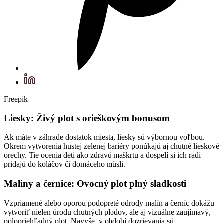
Freepik
Liesky: Živý plot s orieškovým bonusom
Ak máte v záhrade dostatok miesta, liesky sú výbornou voľbou.
Okrem vytvorenia hustej zelenej bariéry ponúkajú aj chutné lieskové
orechy. Tie ocenia deti ako zdravú maškrtu a dospelí si ich radi
pridajú do koláčov či domáceho müsli.
Maliny a černice: Ovocný plot plný sladkosti
Vzpriamené alebo oporou podopreté odrody malín a černíc dokážu
vytvoriť nielen úrodu chutných plodov, ale aj vizuálne zaujímavý,
polopriehľadný plot. Navyše, v období dozrievania sú