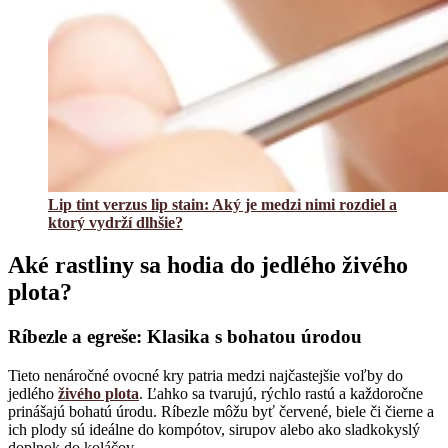
Lip tint verzus lip stain: Aký je medzi nimi rozdiel a
ktorý vydrží dlhšie?
Aké rastliny sa hodia do jedlého živého
plota?
Ríbezle a egreše: Klasika s bohatou úrodou
Tieto nenáročné ovocné kry patria medzi najčastejšie voľby do
jedlého
živého plota
. Ľahko sa tvarujú, rýchlo rastú a každoročne
prinášajú bohatú úrodu. Ríbezle môžu byť červené, biele či čierne a
ich plody sú ideálne do kompótov, sirupov alebo ako sladkokyslý
doplnok do koláčov.