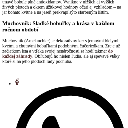
tmavé bobule plné antioxidantov. Vynikne v nižších aj vyšších
živých plotoch a okrem úžitkovej hodnoty očarí aj vzhľadom – na
jar bohato kvitne a na jeseň prekvapí sýto sfarbeným lístím.
Muchovník: Sladké bobuľky a krása v každom
ročnom období
Muchovník (Amelanchier) je dekoratívny ker s jemnými bielymi
kvetmi a chutnými bobuľkami podobnými čučoriedkam. Zreje už
začiatkom leta a vďaka svojej nenáročnosti sa hodí takmer
do
každej záhrady
. Obľubujú ho nielen ľudia, ale aj spevavé vtáky,
ktoré si na jeho plodoch rady pochutia.