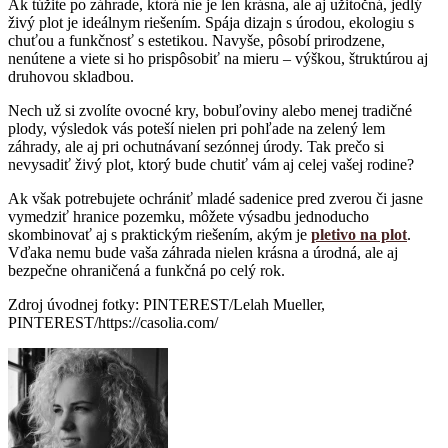
Ak túžite po záhrade, ktorá nie je len krásna, ale aj užitočná, jedlý
živý plot je ideálnym riešením. Spája dizajn s úrodou, ekologiu s
chuťou a funkčnosť s estetikou. Navyše, pôsobí prirodzene,
nenútene a viete si ho prispôsobiť na mieru – výškou, štruktúrou aj
druhovou skladbou.
Nech už si zvolíte ovocné kry, bobuľoviny alebo menej tradičné
plody, výsledok vás poteší nielen pri pohľade na zelený lem
záhrady, ale aj pri ochutnávaní sezónnej úrody. Tak prečo si
nevysadiť živý plot, ktorý bude chutiť vám aj celej vašej rodine?
Ak však potrebujete ochrániť mladé sadenice pred zverou či jasne
vymedziť hranice pozemku, môžete výsadbu jednoducho
skombinovať aj s praktickým riešením, akým je
pletivo na plot
.
Vďaka nemu bude vaša záhrada nielen krásna a úrodná, ale aj
bezpečne ohraničená a funkčná po celý rok.
Zdroj úvodnej fotky: PINTEREST/Lelah Mueller,
PINTEREST/https://casolia.com/