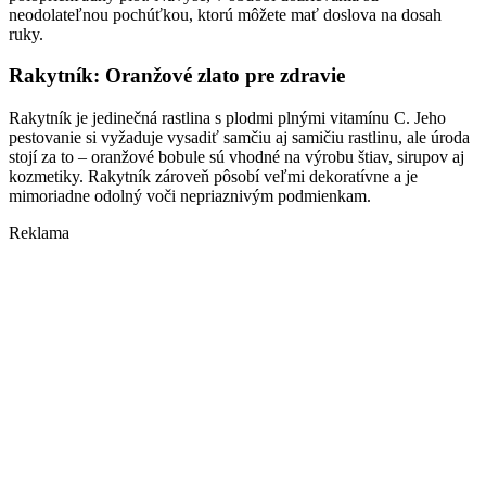
neodolateľnou pochúťkou, ktorú môžete mať doslova na dosah
ruky.
Rakytník: Oranžové zlato pre zdravie
Rakytník je jedinečná rastlina s plodmi plnými vitamínu C. Jeho
pestovanie si vyžaduje vysadiť samčiu aj samičiu rastlinu, ale úroda
stojí za to – oranžové bobule sú vhodné na výrobu štiav, sirupov aj
kozmetiky. Rakytník zároveň pôsobí veľmi dekoratívne a je
mimoriadne odolný voči nepriaznivým podmienkam.
Reklama