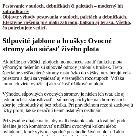
Pestovanie v sudoch, debničkách či paletách – moderný hit
záhradkárov
Objavte výhody pestovania v sudoch, paletách a debničkách.
Efektívne riešenia pre malú záhradu, balkón aj terasu. Všetko,
čo potrebujete vedieť.
Stĺpovité jablone a hrušky: Ovocné
stromy ako súčasť živého plota
Ak túžite po väčších plodoch, no nechcete stratiť funkciu plota,
výborným riešením sú stĺpovité odrody jabloní a hrušiek. Tieto
špeciálne vyšľachtené stromy rastú úzko do výšky, nezaberajú veľa
priestoru a dajú sa vysádzať aj v tesnejších rozostupoch. Vďaka
tomu ich viete využiť aj ako súčasť úžitkového plotu.
Výhodou stĺpovitých ovocných stromov je nielen ich tvar, ale aj
jednoduchšia starostlivosť – sú menej náchylné na choroby a ich
zber je jednoduchý aj bez rebríka. Pri pravidelnom reze si zachovajú
úzky profil, takže nezačnú tieniť ostatným rastlinám.
Pri výsadbe dbajte na to, aby mali dostatok slnka a kvalitnú pôdu.
Ideálne je ich kombinovať s nižšími ovocnými kríkmi alebo
bylinkami, ktoré vytvoria spodné poschodie živého plota. Takto