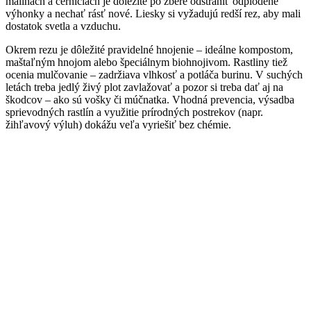
malinách a černiciach je dôležité po zbere odstrániť odplodené
výhonky a nechať rásť nové. Liesky si vyžadujú redší rez, aby mali
dostatok svetla a vzduchu.
Okrem rezu je dôležité pravidelné hnojenie – ideálne kompostom,
maštaľným hnojom alebo špeciálnym biohnojivom. Rastliny tiež
ocenia mulčovanie – zadržiava vlhkosť a potláča burinu. V suchých
letách treba jedlý živý plot zavlažovať a pozor si treba dať aj na
škodcov – ako sú vošky či múčnatka. Vhodná prevencia, výsadba
sprievodných rastlín a využitie prírodných postrekov (napr.
žihľavový výluh) dokážu veľa vyriešiť bez chémie.