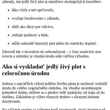
záhrady, má jedlý živý plot aj množstvo ekologických benefitov:
láka včely a iné opeľovače,
zvyšuje biodiverzitu v záhrade,
slúži ako úkryt pre vtáctvo,
znižuje prašnosť a hluk,
môže nahradiť klasický plot alebo ho esteticky doplniť.
Zároveň ide o investíciu do sebestačnosti – v čase rastúcich cien
ovocia a zeleniny je vlastná úroda stále väčšou výhodou.
Ako si vyskladať jedlý živý plot s
celoročnou úrodou
Jednou z najväčších výhod jedlého živého plota je možnosť rozložiť
úrodu do celého vegetačného obdobia. Ak vhodne skombinujete
jednotlivé druhy, môžete sa z plodov tešiť prakticky od mája až do
októbra. Základom je výber rôznych druhov s rôznymi dobami
dozrievania.
Na začiatok sezóny sa výborne hodí muchovník, ktorý dozrieva už