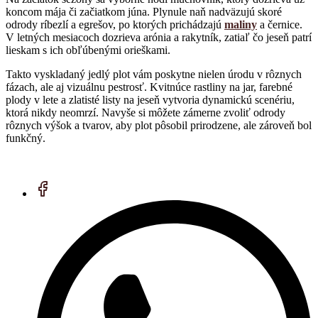
koncom mája či začiatkom júna. Plynule naň nadväzujú skoré
odrody ríbezlí a egrešov, po ktorých prichádzajú
maliny
a černice.
V letných mesiacoch dozrieva arónia a rakytník, zatiaľ čo jeseň patrí
lieskam s ich obľúbenými orieškami.
Takto vyskladaný jedlý plot vám poskytne nielen úrodu v rôznych
fázach, ale aj vizuálnu pestrosť. Kvitnúce rastliny na jar, farebné
plody v lete a zlatisté listy na jeseň vytvoria dynamickú scenériu,
ktorá nikdy neomrzí. Navyše si môžete zámerne zvoliť odrody
rôznych výšok a tvarov, aby plot pôsobil prirodzene, ale zároveň bol
funkčný.