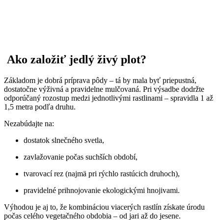
Ako založiť jedlý živý plot?
Základom je dobrá príprava pôdy – tá by mala byť priepustná,
dostatočne výživná a pravidelne mulčovaná. Pri výsadbe dodržte
odporúčaný rozostup medzi jednotlivými rastlinami – spravidla 1 až
1,5 metra podľa druhu.
Nezabúdajte na:
dostatok slnečného svetla,
zavlažovanie počas suchších období,
tvarovací rez (najmä pri rýchlo rastúcich druhoch),
pravidelné prihnojovanie ekologickými hnojivami.
Výhodou je aj to, že kombináciou viacerých rastlín získate úrodu
počas celého vegetačného obdobia – od jari až do jesene.