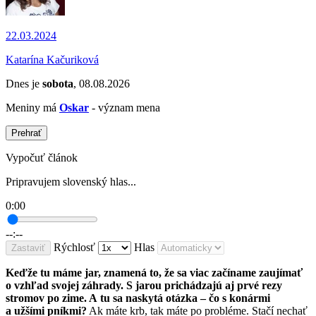
22.03.2024
Katarína Kačuriková
Dnes je
sobota
, 08.08.2026
Meniny má
Oskar
- význam mena
Prehrať
Vypočuť článok
Pripravujem slovenský hlas...
0:00
--:--
Rýchlosť
Hlas
Zastaviť
Keďže tu máme jar, znamená to, že sa viac začíname zaujímať
o vzhľad svojej záhrady. S jarou prichádzajú aj prvé rezy
stromov po zime. A tu sa naskytá otázka – čo s konármi
a užšími pníkmi?
Ak máte krb, tak máte po probléme. Stačí nechať