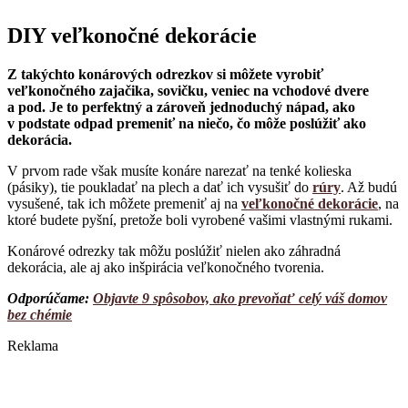
DIY veľkonočné dekorácie
Z takýchto konárových odrezkov si môžete vyrobiť
veľkonočného zajačika, sovičku, veniec na vchodové dvere
a pod. Je to perfektný a zároveň jednoduchý nápad, ako
v podstate odpad premeniť na niečo, čo môže poslúžiť ako
dekorácia.
V prvom rade však musíte konáre narezať na tenké kolieska
(pásiky), tie poukladať na plech a dať ich vysušiť do
rúry
. Až budú
vysušené, tak ich môžete premeniť aj na
veľkonočné dekorácie
, na
ktoré budete pyšní, pretože boli vyrobené vašimi vlastnými rukami.
Konárové odrezky tak môžu poslúžiť nielen ako záhradná
dekorácia, ale aj ako inšpirácia veľkonočného tvorenia.
Odporúčame:
Objavte 9 spôsobov, ako prevoňať celý váš domov
bez chémie
Reklama