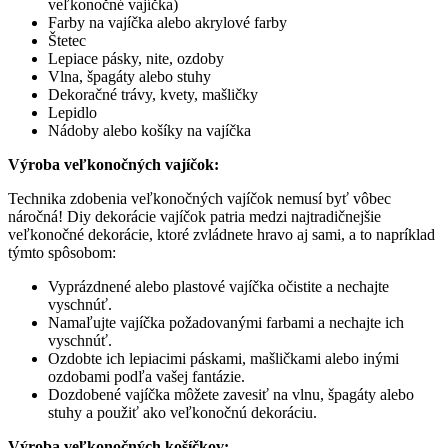
veľkonočné vajíčka)
Farby na vajíčka alebo akrylové farby
Štetec
Lepiace pásky, nite, ozdoby
Vlna, špagáty alebo stuhy
Dekoračné trávy, kvety, mašličky
Lepidlo
Nádoby alebo košíky na vajíčka
Výroba veľkonočných vajíčok:
Technika zdobenia veľkonočných vajíčok nemusí byť vôbec
náročná! Diy dekorácie vajíčok patria medzi najtradičnejšie
veľkonočné dekorácie, ktoré zvládnete hravo aj sami, a to napríklad
týmto spôsobom:
Vyprázdnené alebo plastové vajíčka očistite a nechajte
vyschnúť.
Namaľujte vajíčka požadovanými farbami a nechajte ich
vyschnúť.
Ozdobte ich lepiacimi páskami, mašličkami alebo inými
ozdobami podľa vašej fantázie.
Dozdobené vajíčka môžete zavesiť na vlnu, špagáty alebo
stuhy a použiť ako veľkonočnú dekoráciu.
Výroba veľkonočných košíčkov: