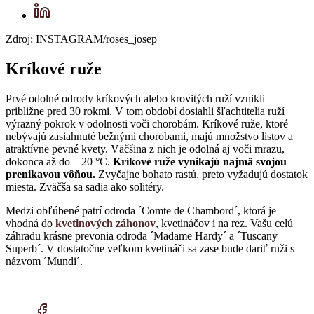
Zdroj: INSTAGRAM/roses_josep
Kríkové ruže
Prvé odolné odrody kríkových alebo krovitých ruží vznikli
približne pred 30 rokmi. V tom období dosiahli šľachtitelia ruží
výrazný pokrok v odolnosti voči chorobám. Kríkové ruže, ktoré
nebývajú zasiahnuté bežnými chorobami, majú množstvo listov a
atraktívne pevné kvety. Väčšina z nich je odolná aj voči mrazu,
dokonca až do – 20 °C.
Kríkové ruže vynikajú najmä svojou
prenikavou vôňou.
Zvyčajne bohato rastú, preto vyžadujú dostatok
miesta. Zväčša sa sadia ako solitéry.
Medzi obľúbené patrí odroda ´Comte de Chambord´, ktorá je
vhodná do
kvetinových záhonov
, kvetináčov i na rez. Vašu celú
záhradu krásne prevonia odroda ´Madame Hardy´ a ´Tuscany
Superb´. V dostatočne veľkom kvetináči sa zase bude dariť ruži s
názvom ´Mundi´.