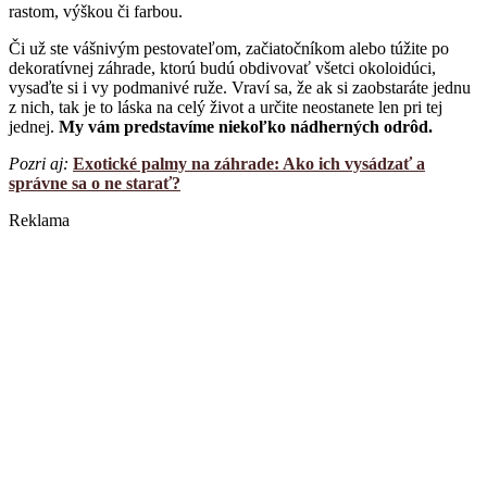
rastom, výškou či farbou.
Či už ste vášnivým pestovateľom, začiatočníkom alebo túžite po
dekoratívnej záhrade, ktorú budú obdivovať všetci okoloidúci,
vysaďte si i vy podmanivé ruže. Vraví sa, že ak si zaobstaráte jednu
z nich, tak je to láska na celý život a určite neostanete len pri tej
jednej.
My vám predstavíme niekoľko nádherných odrôd.
Pozri aj:
Exotické palmy na záhrade: Ako ich vysádzať a
správne sa o ne starať?
Reklama