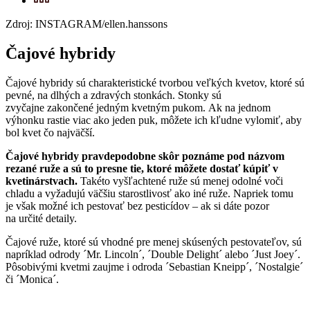
Zdroj: INSTAGRAM/ellen.hanssons
Čajové hybridy
Čajové hybridy sú charakteristické tvorbou veľkých kvetov, ktoré sú
pevné, na dlhých a zdravých stonkách. Stonky sú
zvyčajne zakončené jedným kvetným pukom. Ak na jednom
výhonku rastie viac ako jeden puk, môžete ich kľudne vylomiť, aby
bol kvet čo najväčší.
Čajové hybridy pravdepodobne skôr poznáme pod názvom
rezané ruže a sú to presne tie, ktoré môžete dostať kúpiť v
kvetinárstvach.
Takéto vyšľachtené ruže sú menej odolné voči
chladu a vyžadujú väčšiu starostlivosť ako iné ruže. Napriek tomu
je však možné ich pestovať bez pesticídov – ak si dáte pozor
na určité detaily.
Čajové ruže, ktoré sú vhodné pre menej skúsených pestovateľov, sú
napríklad odrody ´Mr. Lincoln´, ´Double Delight´ alebo ´Just Joey´.
Pôsobivými kvetmi zaujme i odroda ´Sebastian Kneipp´, ´Nostalgie´
či ´Monica´.