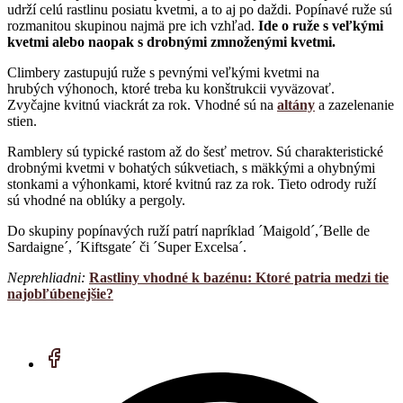
udrží celú rastlinu posiatu kvetmi, a to aj po daždi. Popínavé ruže sú
rozmanitou skupinou najmä pre ich vzhľad.
Ide o ruže s veľkými
kvetmi alebo naopak s drobnými zmnoženými kvetmi.
Climbery zastupujú ruže s pevnými veľkými kvetmi na
hrubých výhonoch, ktoré treba ku konštrukcii vyväzovať.
Zvyčajne kvitnú viackrát za rok. Vhodné sú na
altány
a zazelenanie
stien.
Ramblery sú typické rastom až do šesť metrov. Sú charakteristické
drobnými kvetmi v bohatých súkvetiach, s mäkkými a ohybnými
stonkami a výhonkami, ktoré kvitnú raz za rok. Tieto odrody ruží
sú vhodné na oblúky a pergoly.
Do skupiny popínavých ruží patrí napríklad ´Maigold´,´Belle de
Sardaigne´, ´Kiftsgate´ či ´Super Excelsa´.
Neprehliadni:
Rastliny vhodné k bazénu: Ktoré patria medzi tie
najobľúbenejšie?