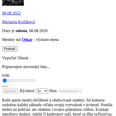
08.08.2022
Michaela Kožáková
Dnes je
sobota
, 08.08.2026
Meniny má
Oskar
- význam mena
Prehrať
Vypočuť článok
Pripravujem slovenský hlas...
0:00
--:--
Rýchlosť
Hlas
Zastaviť
Ruže patria medzi obľúbené a obdivované rastliny. Sú krásnou
ozdobou každej záhrady vďaka svojej vytrvalosti v kvitnutí. Potešia
nielen na pohľad, ale omámia i svojou príjemnou vôňou. Existuje
množstvo druhov, odrôd či kultivarov ruží, ktoré sa líšia veľkosťou,