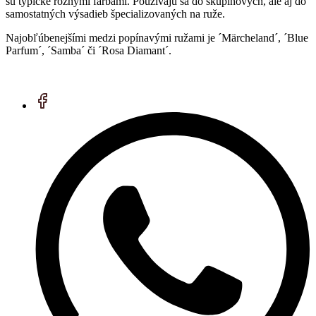
sú typické rôznymi farbami. Používajú sa do skupinových, ale aj do
samostatných výsadieb špecializovaných na ruže.
Najobľúbenejšími medzi popínavými ružami je ´Märcheland´, ´Blue
Parfum´, ´Samba´ či ´Rosa Diamant´.