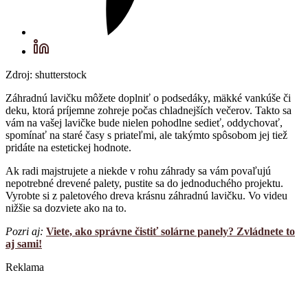
Zdroj: shutterstock
Záhradnú lavičku môžete doplniť o podsedáky, mäkké vankúše či
deku, ktorá príjemne zohreje počas chladnejších večerov. Takto sa
vám na vašej lavičke bude nielen pohodlne sedieť, oddychovať,
spomínať na staré časy s priateľmi, ale takýmto spôsobom jej tiež
pridáte na estetickej hodnote.
Ak radi majstrujete a niekde v rohu záhrady sa vám povaľujú
nepotrebné drevené palety, pustite sa do jednoduchého projektu.
Vyrobte si z paletového dreva krásnu záhradnú lavičku. Vo videu
nižšie sa dozviete ako na to.
Pozri aj:
Viete, ako správne čistiť solárne panely? Zvládnete to
aj sami!
Reklama