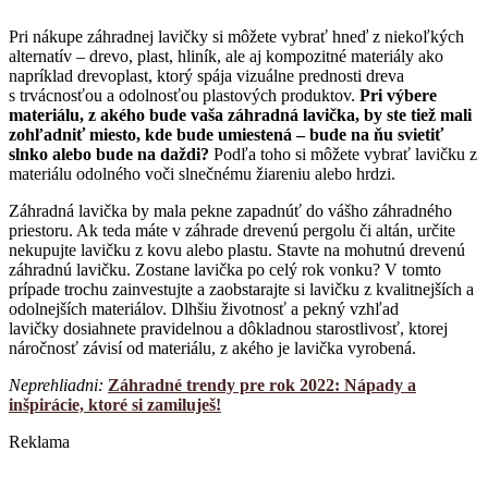
Pri nákupe záhradnej lavičky si môžete vybrať hneď z niekoľkých
alternatív – drevo, plast, hliník, ale aj kompozitné materiály ako
napríklad drevoplast, ktorý spája vizuálne prednosti dreva
s trvácnosťou a odolnosťou plastových produktov.
Pri výbere
materiálu, z akého bude vaša záhradná lavička, by ste tiež mali
zohľadniť miesto, kde bude umiestená – bude na ňu svietiť
slnko alebo bude na daždi?
Podľa toho si môžete vybrať lavičku z
materiálu odolného voči slnečnému žiareniu alebo hrdzi.
Záhradná lavička by mala pekne zapadnúť do vášho záhradného
priestoru. Ak teda máte v záhrade drevenú pergolu či altán, určite
nekupujte lavičku z kovu alebo plastu. Stavte na mohutnú drevenú
záhradnú lavičku. Zostane lavička po celý rok vonku? V tomto
prípade trochu zainvestujte a zaobstarajte si lavičku z kvalitnejších a
odolnejších materiálov. Dlhšiu životnosť a pekný vzhľad
lavičky dosiahnete pravidelnou a dôkladnou starostlivosť, ktorej
náročnosť závisí od materiálu, z akého je lavička vyrobená.
Neprehliadni:
Záhradné trendy pre rok 2022: Nápady a
inšpirácie, ktoré si zamiluješ!
Reklama