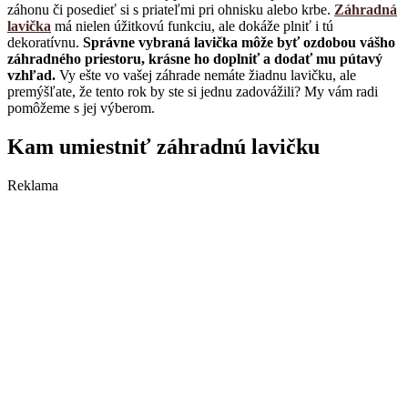
záhonu či posedieť si s priateľmi pri ohnisku alebo krbe.
Záhradná
lavička
má nielen úžitkovú funkciu, ale dokáže plniť i tú
dekoratívnu.
Správne vybraná lavička môže byť ozdobou vášho
záhradného priestoru, krásne ho doplniť a dodať mu pútavý
vzhľad.
Vy ešte vo vašej záhrade nemáte žiadnu lavičku, ale
premýšľate, že tento rok by ste si jednu zadovážili? My vám radi
pomôžeme s jej výberom.
Kam umiestniť záhradnú lavičku
Reklama