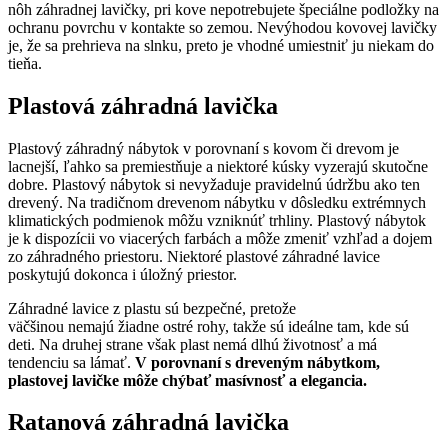
nôh záhradnej lavičky, pri kove nepotrebujete špeciálne podložky na
ochranu povrchu v kontakte so zemou. Nevýhodou kovovej lavičky
je, že sa prehrieva na slnku, preto je vhodné umiestniť ju niekam do
tieňa.
Plastová záhradná lavička
Plastový záhradný nábytok v porovnaní s kovom či drevom je
lacnejší, ľahko sa premiestňuje a niektoré kúsky vyzerajú skutočne
dobre. Plastový nábytok si nevyžaduje pravidelnú údržbu ako ten
drevený. Na tradičnom drevenom nábytku v dôsledku extrémnych
klimatických podmienok môžu vzniknúť trhliny. Plastový nábytok
je k dispozícii vo viacerých farbách a môže zmeniť vzhľad a dojem
zo záhradného priestoru. Niektoré plastové záhradné lavice
poskytujú dokonca i úložný priestor.
Záhradné lavice z plastu sú bezpečné, pretože
väčšinou nemajú žiadne ostré rohy, takže sú ideálne tam, kde sú
deti. Na druhej strane však plast nemá dlhú životnosť a má
tendenciu sa lámať.
V porovnaní s dreveným nábytkom,
plastovej lavičke môže chýbať masívnosť a elegancia.
Ratanová záhradná lavička