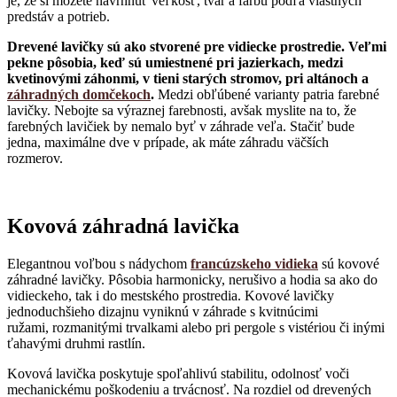
je, že si môžete navrhnúť veľkosť, tvar a farbu podľa vlastných
predstáv a potrieb.
Drevené lavičky sú ako stvorené pre vidiecke prostredie.
Veľmi
pekne pôsobia, keď sú umiestnené pri jazierkach, medzi
kvetinovými záhonmi, v tieni starých stromov, pri altánoch a
záhradných domčekoch
.
Medzi obľúbené varianty patria farebné
lavičky. Nebojte sa výraznej farebnosti, avšak myslite na to, že
farebných lavičiek by nemalo byť v záhrade veľa. Stačiť bude
jedna, maximálne dve v prípade, ak máte záhradu väčších
rozmerov.
Kovová záhradná lavička
Elegantnou voľbou s nádychom
francúzskeho vidieka
sú kovové
záhradné lavičky. Pôsobia harmonicky, nerušivo a hodia sa ako do
vidieckeho, tak i do mestského prostredia. Kovové lavičky
jednoduchšieho dizajnu vyniknú v záhrade s kvitnúcimi
ružami, rozmanitými trvalkami alebo pri pergole s vistériou či inými
ťahavými druhmi rastlín.
Kovová lavička poskytuje spoľahlivú stabilitu, odolnosť voči
mechanickému poškodeniu a trvácnosť. Na rozdiel od drevených