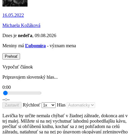
16.05.2022
Michaela Kožáková
Dnes je
nedeľa
, 09.08.2026
Meniny má
Ľubomíra
- význam mena
Prehrať
Vypočuť článok
Pripravujem slovenský hlas...
0:00
--:--
Rýchlosť
Hlas
Zastaviť
Lavička by určite nemala chýbať v žiadnej záhrade, dokonca ani v
tej malej. Môžete si na nej vychutnať lahodnú poobedňajšiu kávu,
prečítať si obľúbenú knihu, kochať sa z nej pohľadom na celú
záhradu, natiahnuť sa na nej po únavnom okopávaní zeleninového