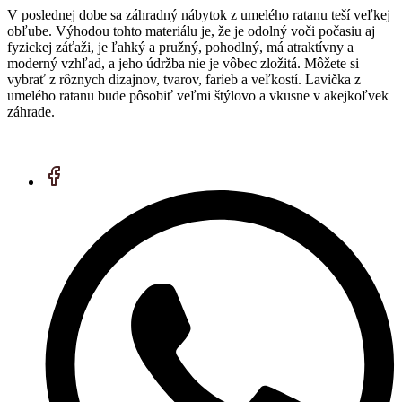
V poslednej dobe sa záhradný nábytok z umelého ratanu teší veľkej
obľube. Výhodou tohto materiálu je, že je odolný voči počasiu aj
fyzickej záťaži, je ľahký a pružný, pohodlný, má atraktívny a
moderný vzhľad, a jeho údržba nie je vôbec zložitá. Môžete si
vybrať z rôznych dizajnov, tvarov, farieb a veľkostí. Lavička z
umelého ratanu bude pôsobiť veľmi štýlovo a vkusne v akejkoľvek
záhrade.