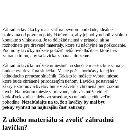
Záhradná lavička by mala stáť na pevnom podklade, ideálne
izolovaná od povrchu pôdy či trávnika, aby jej nohy neboli v stálom
kontakte s vlhkosťou. Je to dôležité najmä v prípade, ak sa
rozhodnete pre drevené materiály, ktoré sú náchylné na poškodenie.
Pod nohy lavičky môžete položiť betónové dlaždice, ktoré tiež
zabránia tomu, aby sa lavička zabárala do zeme.
Záhradnú lavičku môžete umiestniť na slnečné miesto, kde sa na jar
budete vyhrievať na slniečku. V lete počas horúčavy k nej len
jednoducho preneste slnečník. Takisto jej môžete vybrať miesto,
ktoré bude chránené prirodzeným tieňom. Lavička postavená v
zákryte stromov a kvetov bude v závetrí a chránená pred zrakmi
iných. Na rušnom mieste v prievane, kde vás môže vidieť
ktokoľvek z ulice alebo zo susedov, sa nebudete cítiť veľmi
pohodlne.
Nezabúdajte na to, že z lavičky by mal byť
pekný výhľad na najkrajšiu časť záhrady.
Z akého materiálu si zvoliť záhradnú
lavičku?