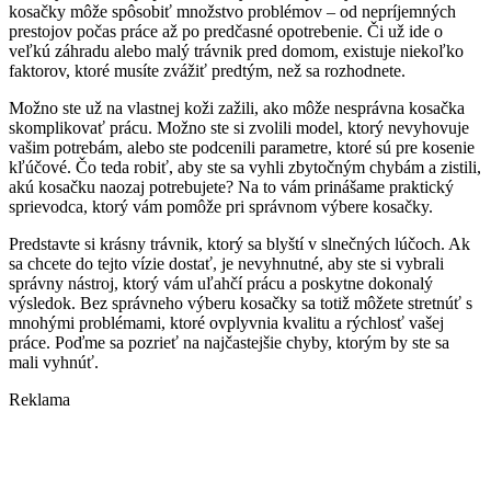
kosačky môže spôsobiť množstvo problémov – od nepríjemných
prestojov počas práce až po predčasné opotrebenie. Či už ide o
veľkú záhradu alebo malý trávnik pred domom, existuje niekoľko
faktorov, ktoré musíte zvážiť predtým, než sa rozhodnete.
Možno ste už na vlastnej koži zažili, ako môže nesprávna kosačka
skomplikovať prácu. Možno ste si zvolili model, ktorý nevyhovuje
vašim potrebám, alebo ste podcenili parametre, ktoré sú pre kosenie
kľúčové. Čo teda robiť, aby ste sa vyhli zbytočným chybám a zistili,
akú kosačku naozaj potrebujete? Na to vám prinášame praktický
sprievodca, ktorý vám pomôže pri správnom výbere kosačky.
Predstavte si krásny trávnik, ktorý sa blyští v slnečných lúčoch. Ak
sa chcete do tejto vízie dostať, je nevyhnutné, aby ste si vybrali
správny nástroj, ktorý vám uľahčí prácu a poskytne dokonalý
výsledok. Bez správneho výberu kosačky sa totiž môžete stretnúť s
mnohými problémami, ktoré ovplyvnia kvalitu a rýchlosť vašej
práce. Poďme sa pozrieť na najčastejšie chyby, ktorým by ste sa
mali vyhnúť.
Reklama