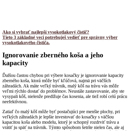
Ako si vybrať najlepší vysokotlakový čistič?
Tieto 3 základné veci potrebuješ vedieť pre správny výber
vysokotlakového čističa.
Ignorovanie zberného koša a jeho
kapacity
Ďalšou častou chybou pri výbere kosačky je ignorovanie kapacity
zberného koša, ktorá môže byť kľúčová, najmä pri väčších
záhradách. Ak máte veľký trávnik, malý kôš na trávu vás môže
veľmi rýchlo dostať do problémov. Neustále zastavovanie, aby ste
vysypali kôš, nielenže predlžuje čas kosenia, ale tiež robí celú prácu
neefektívnou.
Zatiaľ čo malý kôš môže byť postačujúci pre menšie plochy, pri
veľkých záhradách je lepšie investovať do kosačky s väčšou
kapacitou koša alebo modelu, ktorý je schopný rozdrviť trávu a
vrátiť ju späť na trávnik. Týmto spôsobom šetríte nielen čas, ale aj