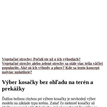
Vegetačné strechy: Počuli ste už o ich výhodách?
Vegetačné strechy alebo zelené strechy sa stále viac tešia väčšej
popularite. Aké sú ich výhody a plusy? Kde sa tento koncept
najviac uplatňuje?
Výber kosačky bez ohľadu na terén a
prekážky
Ďalšou bežnou chybou pri výbere kosačky je nevhodný výber
modelu na základe typu terénu. Zatiaľ čo niektoré kosačky sú