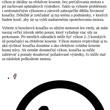
výkon je ideálny na efektívne kosenie, bez preťažovania motora a
pri zachovaní optimálnych výsledkov. Takto sa vyhnete problémom
s nedostatočným výkonom a zároveň zabezpečíte dlhšiu životnosť
kosačky. Dôležité je zohľadniť aj typ terénu a podmienky, v ktorých
budete kosiť, aby ste sa vyhli nadmernému opotrebovaniu motora.
Vyberte si benzínovú kosačku so silným motorom len vtedy, ak máte
naozaj veľký trávnik alebo porast, ktorý vyžaduje viac sily na
prekonanie. Pri menších záhradách môže byť výkon 2–3 konských
síl postačujúci na efektívne kosenie. Výkon motora ovplyvňuje aj to,
akú rýchlosť kosačka dosiahne a ako efektívne zvládne kosenie
hustej trávy. Ak nemáte dostatočný výkon, kosačka sa môže
zahrievať a pomaly dosahovať požadované výsledky, čo môže mať
za následok poškodenie motora.