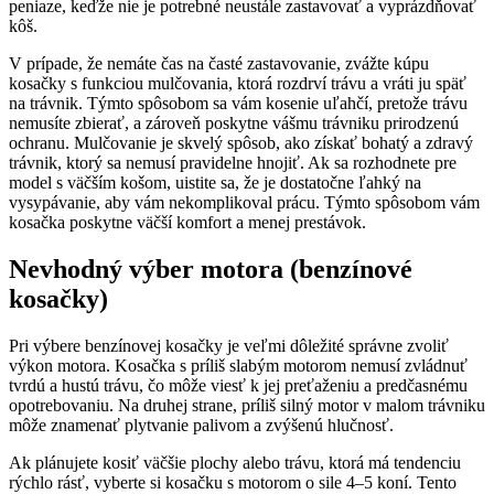
peniaze, keďže nie je potrebné neustále zastavovať a vyprázdňovať
kôš.
V prípade, že nemáte čas na časté zastavovanie, zvážte kúpu
kosačky s funkciou mulčovania, ktorá rozdrví trávu a vráti ju späť
na trávnik. Týmto spôsobom sa vám kosenie uľahčí, pretože trávu
nemusíte zbierať, a zároveň poskytne vášmu trávniku prirodzenú
ochranu. Mulčovanie je skvelý spôsob, ako získať bohatý a zdravý
trávnik, ktorý sa nemusí pravidelne hnojiť. Ak sa rozhodnete pre
model s väčším košom, uistite sa, že je dostatočne ľahký na
vysypávanie, aby vám nekomplikoval prácu. Týmto spôsobom vám
kosačka poskytne väčší komfort a menej prestávok.
Nevhodný výber motora (benzínové
kosačky)
Pri výbere benzínovej kosačky je veľmi dôležité správne zvoliť
výkon motora. Kosačka s príliš slabým motorom nemusí zvládnuť
tvrdú a hustú trávu, čo môže viesť k jej preťaženiu a predčasnému
opotrebovaniu. Na druhej strane, príliš silný motor v malom trávniku
môže znamenať plytvanie palivom a zvýšenú hlučnosť.
Ak plánujete kosiť väčšie plochy alebo trávu, ktorá má tendenciu
rýchlo rásť, vyberte si kosačku s motorom o sile 4–5 koní. Tento