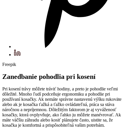
Freepik
Zanedbanie pohodlia pri kosení
Pri kosení trávy môžete tráviť hodiny, a preto je pohodlie veľmi
dôležité. Mnoho ľudí podceňuje ergonomiku a pohodlie pri
používaní kosačky. Ak nemáte správne nastavenú výšku rukoväte
alebo ak je kosačka ťažká a ťažko ovládateľná, práca sa stáva
náročnou a nepríjemnou. Dôležitým faktorom je aj vyváženosť
kosačky, ktorá ovplyvňuje, ako ľahko ju môžete manévrovať. Ak
máte väčšiu záhradu alebo kosiť plánujete často, uistite sa, že
kosačka je komfortná a prispôsobiteľná vašim potrebám.