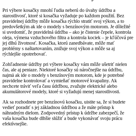
Pri výbere kosačky mnohí ľudia neberú do úvahy údržbu a
starostlivosť, ktoré si kosačka vyžaduje po každom použití. Bez
pravidelnej údržby môže kosačka rýchlo stratiť svoj výkon, a to
predovšetkým ak ide o modely s benzínovým motorom. Je dôležité
si uvedomiť, že pravidelná údržba – ako je čistenie čepele, kontrola
oleja, výmena vzduchového filtra a kontrola kociek – je kľúčová pre
jej dlhú životnosť. Kosačka, ktorú zanedbávate, môže mať
problémy s naštartovaním, znižuje svoj výkon a môže sa aj
rýchlejšie opotrebovať.
Zohľadnenie údržby pri výbere kosačky vám môže ušetriť nielen
čas, ale aj peniaze. Niektoré kosačky sú náročnejšie na údržbu,
najmä ak ide o modely s benzínovým motorom, kde je potrebné
pravidelne kontrolovať a vymieňať motorové kvapaliny. Ak
nechcete tráviť veľa času údržbou, zvažujte elektrické alebo
akumulátorové modely, ktoré si vyžadujú menej starostlivosti.
Ak sa rozhodnete pre benzínovú kosačku, uistite sa, že si budete
vedieť poradiť s jej základnou údržbou a že máte prístup k
náhradným dielom. Zodpovedný prístup k údržbe zabezpečí, že
vaša kosačka bude dlhšie slúžiť a bude vykonávať svoju prácu
efektívnejšie.