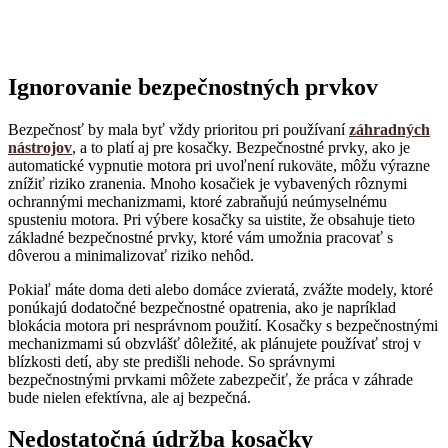
Ignorovanie bezpečnostných prvkov
Bezpečnosť by mala byť vždy prioritou pri používaní
záhradných
nástrojov
, a to platí aj pre kosačky. Bezpečnostné prvky, ako je
automatické vypnutie motora pri uvoľnení rukoväte, môžu výrazne
znížiť riziko zranenia. Mnoho kosačiek je vybavených rôznymi
ochrannými mechanizmami, ktoré zabraňujú neúmyselnému
spusteniu motora. Pri výbere kosačky sa uistite, že obsahuje tieto
základné bezpečnostné prvky, ktoré vám umožnia pracovať s
dôverou a minimalizovať riziko nehôd.
Pokiaľ máte doma deti alebo domáce zvieratá, zvážte modely, ktoré
ponúkajú dodatočné bezpečnostné opatrenia, ako je napríklad
blokácia motora pri nesprávnom použití. Kosačky s bezpečnostnými
mechanizmami sú obzvlášť dôležité, ak plánujete používať stroj v
blízkosti detí, aby ste predišli nehode. So správnymi
bezpečnostnými prvkami môžete zabezpečiť, že práca v záhrade
bude nielen efektívna, ale aj bezpečná.
Nedostatočná údržba kosačky