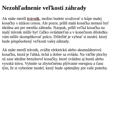
Nezohľadnenie veľkosti záhrady
Ak máte menší
trávnik
, možno budete uvažovať o kúpe malej
kosačky s nízkou cenou. Ale pozor, príliš malá kosačka nemusí byť
ideálna ani pre menšiu záhradu. Naopak, príliš veľká kosačka na
malý trávnik môže byť ťažko ovládateľná a v konečnom dôsledku
vám môže skomplikovať prácu. Dôležité je vybrať si model, ktorý
bude prispôsobený veľkosti vašej záhrady.
Ak máte menší trávnik, zvážte elektrickú alebo akumulátorovú
kosačku, ktorá je ľahká, tichá a dobre sa ovláda. Na väčšie plochy
sú zase ideálne benzínové kosačky, ktoré zvládnu aj hustú alebo
vysokú trávu. Vyhnite sa zbytočnému plýtvanie energiou a času
tým, že si vyberiete model, ktorý bude optimálny pre vaše potreby.