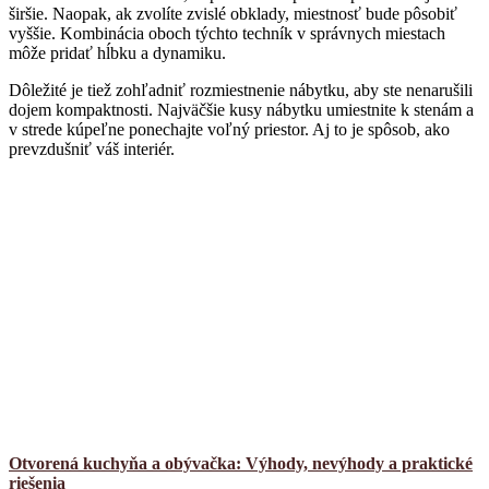
širšie. Naopak, ak zvolíte zvislé obklady, miestnosť bude pôsobiť
vyššie. Kombinácia oboch týchto techník v správnych miestach
môže pridať hĺbku a dynamiku.
Dôležité je tiež zohľadniť rozmiestnenie nábytku, aby ste nenarušili
dojem kompaktnosti. Najväčšie kusy nábytku umiestnite k stenám a
v strede kúpeľne ponechajte voľný priestor. Aj to je spôsob, ako
prevzdušniť váš interiér.
Otvorená kuchyňa a obývačka: Výhody, nevýhody a praktické
riešenia