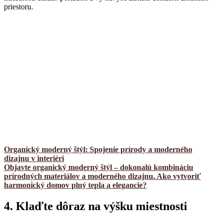
priestoru.
Organický moderný štýl: Spojenie prírody a moderného
dizajnu v interiéri
Objavte organický moderný štýl – dokonalú kombináciu
prírodných materiálov a moderného dizajnu. Ako vytvoriť
harmonický domov plný tepla a elegancie?
4. Klaďte dôraz na výšku miestnosti