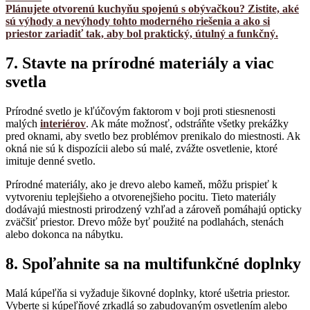
Plánujete otvorenú kuchyňu spojenú s obývačkou? Zistite, aké
sú výhody a nevýhody tohto moderného riešenia a ako si
priestor zariadiť tak, aby bol praktický, útulný a funkčný.
7. Stavte na prírodné materiály a viac
svetla
Prírodné svetlo je kľúčovým faktorom v boji proti stiesnenosti
malých
interiérov
. Ak máte možnosť, odstráňte všetky prekážky
pred oknami, aby svetlo bez problémov prenikalo do miestnosti. Ak
okná nie sú k dispozícii alebo sú malé, zvážte osvetlenie, ktoré
imituje denné svetlo.
Prírodné materiály, ako je drevo alebo kameň, môžu prispieť k
vytvoreniu teplejšieho a otvorenejšieho pocitu. Tieto materiály
dodávajú miestnosti prirodzený vzhľad a zároveň pomáhajú opticky
zväčšiť priestor. Drevo môže byť použité na podlahách, stenách
alebo dokonca na nábytku.
8. Spoľahnite sa na multifunkčné doplnky
Malá kúpeľňa si vyžaduje šikovné doplnky, ktoré ušetria priestor.
Vyberte si kúpeľňové zrkadlá so zabudovaným osvetlením alebo