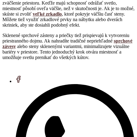
zväčšenie priestoru. Keďže majú schopnosť odrážať svetlo,
miestnosť pôsobí oveľa väčšie, než v skutočnosti je. Ak je to možné,
skúste si zvoliť
veľké zrkadlo
, ktoré pokryje väčšiu časť steny.
Môžete tiež využiť zrkadlové prvky na nábytku alebo dverách
skriniek, aby ste dosiahli podobný efekt.
Sklenené sprchové zásteny a priečky tiež prispievajú k vytvoreniu
priestranného dojmu. Ak nahradíte tradičné nepriehľadné
sprchové
závesy
alebo steny sklenenými variantmi, minimalizujete vizuálne
bariéry v priestore. Tento jednoduchý krok otvára miestnosť a
umožňuje svetlu prenikať do všetkých kútov.