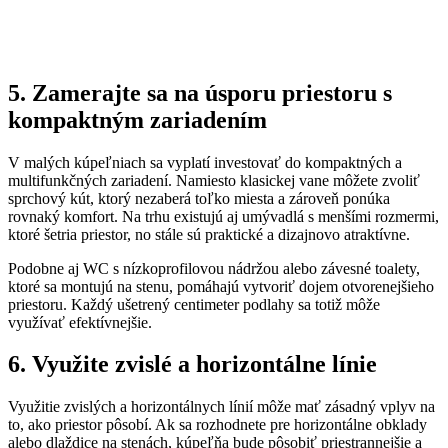
5. Zamerajte sa na úsporu priestoru s
kompaktným zariadením
V malých kúpeľniach sa vyplatí investovať do kompaktných a
multifunkčných zariadení. Namiesto klasickej vane môžete zvoliť
sprchový kút, ktorý nezaberá toľko miesta a zároveň ponúka
rovnaký komfort. Na trhu existujú aj umývadlá s menšími rozmermi,
ktoré šetria priestor, no stále sú praktické a dizajnovo atraktívne.
Podobne aj WC s nízkoprofilovou nádržou alebo závesné toalety,
ktoré sa montujú na stenu, pomáhajú vytvoriť dojem otvorenejšieho
priestoru. Každý ušetrený centimeter podlahy sa totiž môže
využívať efektívnejšie.
6. Využite zvislé a horizontálne línie
Využitie zvislých a horizontálnych línií môže mať zásadný vplyv na
to, ako priestor pôsobí. Ak sa rozhodnete pre horizontálne obklady
alebo dlaždice na stenách, kúpeľňa bude pôsobiť priestrannejšie a