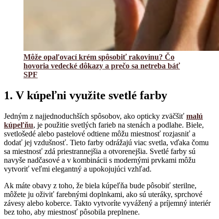
Môže opaľovací krém spôsobiť rakovinu? Čo
hovoria vedecké dôkazy a prečo sa netreba báť
SPF
1. V kúpeľni využite svetlé farby
Jedným z najjednoduchších spôsobov, ako opticky zväčšiť
malú
kúpeľňu
, je použitie svetlých farieb na stenách a podlahe. Biele,
svetlošedé alebo pastelové odtiene môžu miestnosť rozjasniť a
dodať jej vzdušnosť. Tieto farby odrážajú viac svetla, vďaka čomu
sa miestnosť zdá priestrannejšia a otvorenejšia. Svetlé farby sú
navyše nadčasové a v kombinácii s modernými prvkami môžu
vytvoriť veľmi elegantný a upokojujúci vzhľad.
Ak máte obavy z toho, že biela kúpeľňa bude pôsobiť sterilne,
môžete ju oživiť farebnými doplnkami, ako sú uteráky, sprchové
závesy alebo koberce. Takto vytvoríte vyvážený a príjemný interiér
bez toho, aby miestnosť pôsobila preplnene.