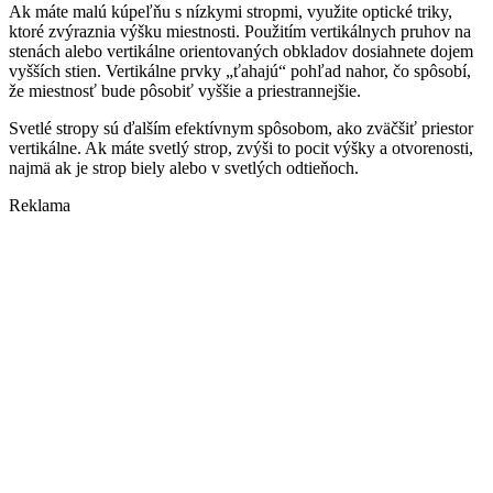
Ak máte malú kúpeľňu s nízkymi stropmi, využite optické triky,
ktoré zvýraznia výšku miestnosti. Použitím vertikálnych pruhov na
stenách alebo vertikálne orientovaných obkladov dosiahnete dojem
vyšších stien. Vertikálne prvky „ťahajú“ pohľad nahor, čo spôsobí,
že miestnosť bude pôsobiť vyššie a priestrannejšie.
Svetlé stropy sú ďalším efektívnym spôsobom, ako zväčšiť priestor
vertikálne. Ak máte svetlý strop, zvýši to pocit výšky a otvorenosti,
najmä ak je strop biely alebo v svetlých odtieňoch.
Reklama