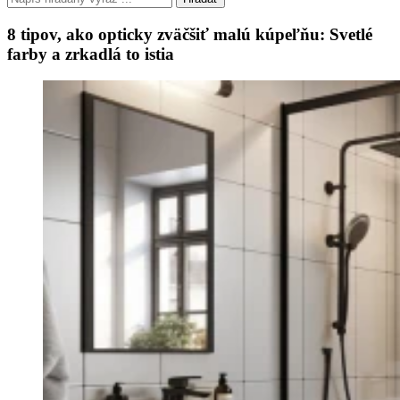
8 tipov, ako opticky zväčšiť malú kúpeľňu: Svetlé
farby a zrkadlá to istia