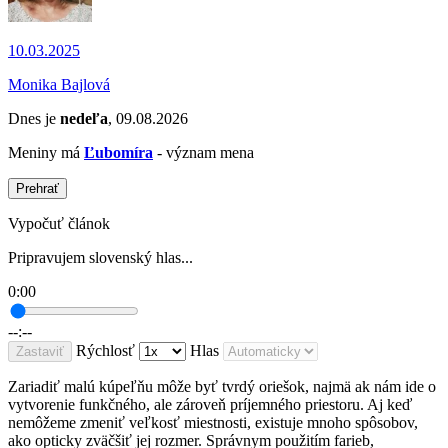
10.03.2025
Monika Bajlová
Dnes je
nedeľa
, 09.08.2026
Meniny má
Ľubomíra
- význam mena
Prehrať
Vypočuť článok
Pripravujem slovenský hlas...
0:00
--:--
Rýchlosť
Hlas
Zastaviť
Zariadiť malú kúpeľňu môže byť tvrdý oriešok, najmä ak nám ide o
vytvorenie funkčného, ale zároveň príjemného priestoru. Aj keď
nemôžeme zmeniť veľkosť miestnosti, existuje mnoho spôsobov,
ako opticky zväčšiť jej rozmer. Správnym použitím farieb,