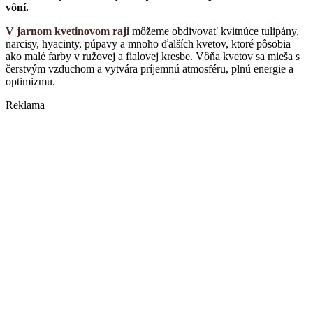
vôní.
V jarnom kvetinovom raji
môžeme obdivovať kvitnúce tulipány,
narcisy, hyacinty, púpavy a mnoho ďalších kvetov, ktoré pôsobia
ako malé farby v ružovej a fialovej kresbe. Vôňa kvetov sa mieša s
čerstvým vzduchom a vytvára príjemnú atmosféru, plnú energie a
optimizmu.
Reklama