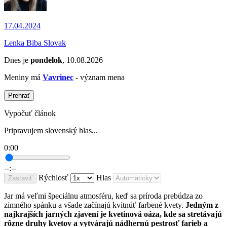
17.04.2024
Lenka Biba Slovak
Dnes je
pondelok
, 10.08.2026
Meniny má
Vavrinec
- význam mena
Prehrať
Vypočuť článok
Pripravujem slovenský hlas...
0:00
--:--
Rýchlosť
Hlas
Zastaviť
Jar má veľmi špeciálnu atmosféru, keď sa príroda prebúdza zo
zimného spánku a všade začínajú kvitnúť farbené kvety.
Jedným z
najkrajších jarných zjavení je kvetinová oáza, kde sa stretávajú
rôzne druhy kvetov a vytvárajú nádhernú pestrosť farieb a