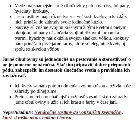
Medzi najznámejšie jarné cibuľoviny patria narcisy, tulipány,
hyacinty, krokusy.
Tieto rastliny majú rôzne tvary a veľkosti kvetov, a každá z
nich prináša do záhrady svoje jedinečné kúzlo.
Narcisy sú známe svojimi krásnymi žltými kvetmi s bielym
okrajom, tulipány nás očaria svojimi rôznymi farbami a
tvarmi, hyacinty nás okúzlia svojou sladkou vôňou, krokusy
nám prinášajú prvé jarné farby, ktoré sú elegantné kvety aj
spolu so skvelou vôňou.
Jarné cibuľoviny sú jednoduché na pestovanie a starostlivosť o
ne je pomerne nenáročná. Stačí im pripraviť dobre priepustnú
pôdu, zabezpečiť im dostatok slnečného svetla a pravidelne ich
zavlažovať.
Ich kvety sa nám potom odmenia svojou krásou a oživia naše
záhrady po dlhej zime.
Preto si netreba nechať ujsť možnosť vysadiť si do záhrady
jarné cibuľoviny a užiť si ich krásu a farby v čase jari.
Neprehliadnite:
Nenáročné rastliny do vonkajších kvetináčov,
ktoré skrášlia okno, balkón i terasu