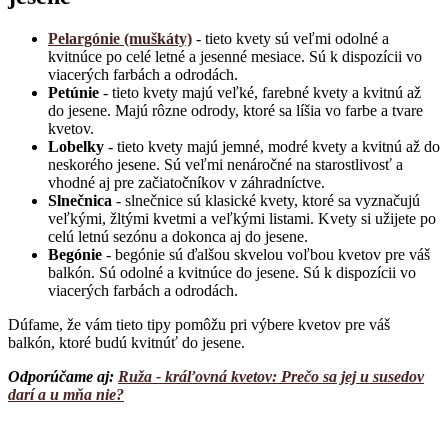
Pelargónie (muškáty)
- tieto kvety sú veľmi odolné a
kvitnúce po celé letné a jesenné mesiace. Sú k dispozícii vo
viacerých farbách a odrodách.
Petúnie
- tieto kvety majú veľké, farebné kvety a kvitnú až
do jesene. Majú rôzne odrody, ktoré sa líšia vo farbe a tvare
kvetov.
Lobelky
- tieto kvety majú jemné, modré kvety a kvitnú až do
neskorého jesene. Sú veľmi nenáročné na starostlivosť a
vhodné aj pre začiatočníkov v záhradníctve.
Slnečnica
- slnečnice sú klasické kvety, ktoré sa vyznačujú
veľkými, žltými kvetmi a veľkými listami. Kvety si užijete po
celú letnú sezónu a dokonca aj do jesene.
Begónie
- begónie sú ďalšou skvelou voľbou kvetov pre váš
balkón. Sú odolné a kvitnúce do jesene. Sú k dispozícii vo
viacerých farbách a odrodách.
Dúfame, že vám tieto tipy pomôžu pri výbere kvetov pre váš
balkón, ktoré budú kvitnúť do jesene.
Odporúčame aj:
Ruža - kráľovná kvetov: Prečo sa jej u susedov
darí a u mňa nie?