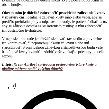
kvitnutie. Je dôležité pravidelne hnojiť kvety podľa odporúčaní na
obale hnojiva.
Okrem toho je dôležité zabezpečiť pravidelné zalievanie kvetov
v správny čas.
Ideálne je zalievať kvety ráno alebo večer, aby sa
predišlo prehriatiu pôdy a odparovaniu vody. Je potrebné dbať na to,
aby sa zálievka dostala až ku koreniam rastliny, a tým zabezpečiť
ich dostatočnú hydratáciu.
V neposlednom rade je dôležité sledovať stav rastlín a pravidelne
ich kontrolovať, či nepotrebujú ďalšiu zálievku alebo inú
starostlivosť. S pravidelnou zálievkou a starostlivosťou budú vaše
balkónové kvety kvitnúť a zdobiť vaše vonkajšie priestory po celú
sezónu.
Inšpirujte sa:
Aprílový sprievodca pestovaním: Ktoré kvety a
plodiny môžeme sadiť v týchto dňoch?