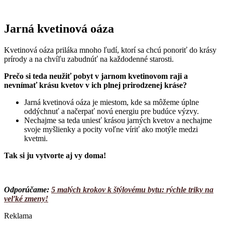
Jarná kvetinová oáza
Kvetinová oáza priláka mnoho ľudí, ktorí sa chcú ponoriť do krásy
prírody a na chvíľu zabudnúť na každodenné starosti.
Prečo si teda neužiť pobyt v jarnom kvetinovom raji a
nevnímať krásu kvetov v ich plnej prirodzenej kráse?
Jarná kvetinová oáza je miestom, kde sa môžeme úplne
oddýchnuť a načerpať novú energiu pre budúce výzvy.
Nechajme sa teda uniesť krásou jarných kvetov a nechajme
svoje myšlienky a pocity voľne víriť ako motýle medzi
kvetmi.
Tak si ju vytvorte aj vy doma!
Odporúčame:
5 malých krokov k štýlovému bytu: rýchle triky na
veľké zmeny!
Reklama