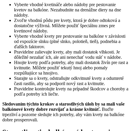
Vyberte vhodné kvetináče alebo nádoby pre pestovanie
kvetov na balkóne. Nezabudnite na drenážne diery na dne
nádoby.
Zvoľte vhodnú pôdu pre kvety, ktorá je dobre odtoková a
dostatočne výživná. Môžete použiť špeciálnu zmes pre
kvetinové nádoby.
Vyberte vhodné kvety pre pestovanie na balkóne v závislosti
od expozície slnku (plné slnko, polotieň, tieň), podnebia a
ďalších faktorov.
Pravidelne zalievajte kvety, aby mali dostatok vlhkosti. Je
dôležité nezaliať ich, ale ani nenechať vodu stáť v nádobe.
Hnojte kvety podľa potreby, aby mali dostatok živín pre rast a
kvitnutie. Môžete použiť tekutý hnoj alebo pomaly
rozpúštajúce sa hnojivo.
Starajte sa o kvety, odstraňujte odkvitnuté kvety a odumreté
časti rastlín, aby sa podporil nový rast a kvitnutie.
Pravidelne kontrolujte kvety na prípadné škodcov a choroby a
podľa potreby ich liečte.
Sledovaním týchto krokov a starostlivých úloh by sa mali vaše
balkónové kvety dobre rozvíjať a krásne kvitnúť.
Buďte
trpezliví a pozorne sledujte ich potreby, aby vám kvety na balkóne
dobre prosperovali.