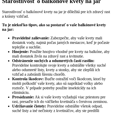
Starostlivosť o balkónové kvety na jar
Starostlivosť o balkónové kvety na jar je dôležitá pre ich zdravý rast
a krásny vzhľad.
Tu je niekoľko tipov, ako sa postarať o vaše balkónové kvety
na jar:
Pravidelné zalievanie:
Zabezpečte, aby vaše kvety mali
dostatok vody, najmä počas jarných mesiacov, keď je počasie
teplejšie a suchšie.
Hnojenie:
Použite hnojivo vhodné pre kvety na balkóne, aby
mali dostatok živín na zdravý rast a kvitnutie.
Odstránenie suchých a odumretých častí rastlín:
Pravidelne kontrolujte svoje kvety a odstráňte všetky suché
alebo odumreté listy, kvety a stonky, aby ste zlepšili ich
vzhľad a zabránili šíreniu chorôb.
Kontrola škodcov:
Buďte ostražití voči škodcom, ktorí by
mohli poškodiť vaše kvety, ako sú napríklad vošky alebo
roztoče. V prípade potreby použite insekticídy na ich
elimináciu.
Presádzanie:
Ak si vaše kvety vyžadujú viac priestoru pre
rast, presaďte ich do väčšieho kvetináča s čerstvou zeminou.
Udržiavanie čistoty:
Pravidelne odstráňte všetok odpad,
suché listy a iné nečistoty z kvetináčov, aby ste predišli