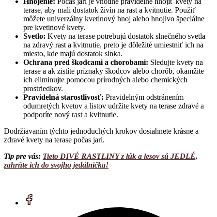
Hnojenie:
Počas jari je vhodné pravidelne hnojiť kvety na
terase, aby mali dostatok živín na rast a kvitnutie. Použiť
môžete univerzálny kvetinový hnoj alebo hnojivo špeciálne
pre kvetinové kvety.
Svetlo:
Kvety na terase potrebujú dostatok slnečného svetla
na zdravý rast a kvitnutie, preto je dôležité umiestniť ich na
miesto, kde majú dostatok slnka.
Ochrana pred škodcami a chorobami:
Sledujte kvety na
terase a ak zistíte príznaky škodcov alebo chorôb, okamžite
ich eliminujte pomocou prírodných alebo chemických
prostriedkov.
Pravidelná starostlivosť:
Pravidelným odstránením
odumretých kvetov a listov udržíte kvety na terase zdravé a
podporíte nový rast a kvitnutie.
Dodržiavaním týchto jednoduchých krokov dosiahnete krásne a
zdravé kvety na terase počas jari.
Tip pre vás:
Tieto DIVÉ RASTLINY z lúk a lesov sú JEDLÉ,
zahrňte ich do svojho jedálnička!