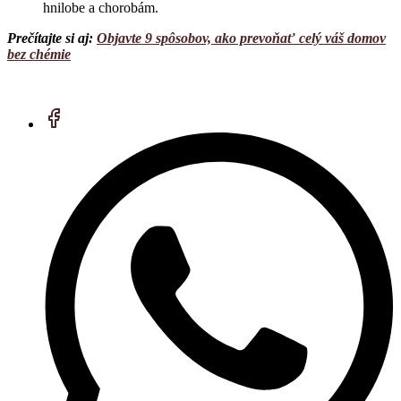
hnilobe a chorobám.
Prečítajte si aj:
Objavte 9 spôsobov, ako prevoňať celý váš domov
bez chémie