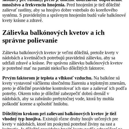
množstvo a frekvenciu hnojenia.
Pred hnojením je tiež dôležité
zalievať rastliny, aby sa hnojivo dobre vstrebalo do koreňového
systému. S pravidelným a správnym hnojením budú vaše balkónové
kvety krásne a zdravé.
Zálievka balkónových kvetov a ich
správne polievanie
Zálievka balkónových kvetov je veľmi dôležitá, pretože kvety v
nádobách a kvetináčoch potrebujú pravidelnú zálievku, aby sa
udržali zdravé a krásne. Pre správnu zálievku balkónových kvetov
je potrebné mať na pamäti niekoľko dôležitých faktorov.
Prvým faktorom je teplota a vlhkosť vzduchu.
Na balkóne sú
kvety vystavené väčšiemu slnečnému žiareniu a teplotným zmenám,
preto je dôležité pravidelne kontrolovať ich stav a zalievať ich podľa
potreby. Okrem toho je dôležité zabezpečiť dobrú drenáž v
nádobách, aby sa zabránilo prebytočnej vode, ktorá by mohla
poškodiť korene a spôsobiť hnilobu.
Dôležitým krokom pri zalievaní balkónových kvetov je tiež
vhodný typ hnojiva.
Existujú rôzne druhy hnojív určených pre
kvety v nádobách, ktoré im poskytnú potrebné živiny na rast a