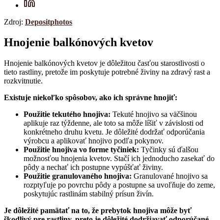
Zdroj:
Depositphotos
Hnojenie balkónových kvetov
Hnojenie balkónových kvetov je dôležitou časťou starostlivosti o
tieto rastliny, pretože im poskytuje potrebné živiny na zdravý rast a
rozkvitnutie.
Existuje niekoľko spôsobov, ako ich správne hnojiť:
Použitie tekutého hnojiva:
Tekuté hnojivo sa väčšinou
aplikuje raz týždenne, ale toto sa môže líšiť v závislosti od
konkrétneho druhu kvetu. Je dôležité dodržať odporúčania
výrobcu a aplikovať hnojivo podľa pokynov.
Použitie hnojiva vo forme tyčiniek:
Tyčinky sú ďalšou
možnosťou hnojenia kvetov. Stačí ich jednoducho zasekať do
pôdy a nechať ich postupne vypúšťať živiny.
Použitie granulovaného hnojiva:
Granulované hnojivo sa
rozptyľuje po povrchu pôdy a postupne sa uvoľňuje do zeme,
poskytujúc rastlinám stabilný prísun živín.
Je dôležité pamätať na to, že prebytok hnojiva môže byť
škodlivý pre rastliny, preto je dôležité dodržiavať odporúčané