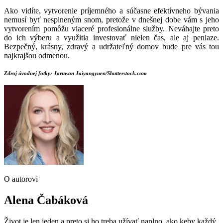
Ako vidíte, vytvorenie príjemného a súčasne efektívneho bývania
nemusí byť nesplneným snom, pretože v dnešnej dobe vám s jeho
vytvorením pomôžu viaceré profesionálne služby. Neváhajte preto
do ich výberu a využitia investovať nielen čas, ale aj peniaze.
Bezpečný, krásny, zdravý a udržateľný domov bude pre vás tou
najkrajšou odmenou.
Zdroj úvodnej fotky: Jaruwan Jaiyangyuen/Shutterstock.com
O autorovi
Alena Čabáková
Život je len jeden a preto si ho treba užívať naplno, ako keby každý