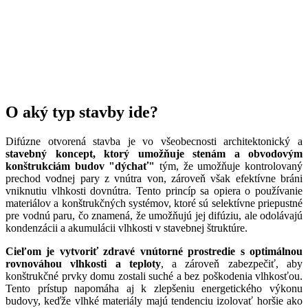
O aký typ stavby ide?
Difúzne otvorená stavba je vo všeobecnosti architektonický a
stavebný koncept, ktorý umožňuje stenám a obvodovým
konštrukciám budov "dýchať"
tým, že umožňuje kontrolovaný
prechod vodnej pary z vnútra von, zároveň však efektívne bráni
vniknutiu vlhkosti dovnútra. Tento princíp sa opiera o používanie
materiálov a konštrukčných systémov, ktoré sú selektívne priepustné
pre vodnú paru, čo znamená, že umožňujú jej difúziu, ale odolávajú
kondenzácii a akumulácii vlhkosti v stavebnej štruktúre.
Cieľom je
vytvoriť
zdravé vnútorné prostredie s optimálnou
rovnováhou vlhkosti a teploty
, a zároveň zabezpečiť, aby
konštrukčné prvky domu zostali suché a bez poškodenia vlhkosťou.
Tento prístup napomáha aj k zlepšeniu energetického výkonu
budovy, keďže vlhké materiály majú tendenciu izolovať horšie ako