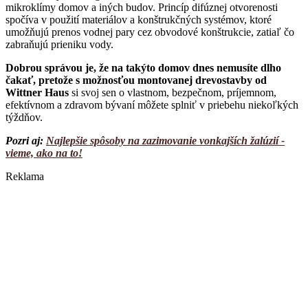
mikroklímy domov a iných budov. Princíp difúznej otvorenosti
spočíva v použití materiálov a konštrukčných systémov, ktoré
umožňujú prenos vodnej pary cez obvodové konštrukcie, zatiaľ čo
zabraňujú prieniku vody.
Dobrou správou je, že na takýto domov dnes nemusíte dlho
čakať, pretože s možnosťou montovanej drevostavby od
Wittner Haus
si svoj sen o vlastnom, bezpečnom, príjemnom,
efektívnom a zdravom bývaní môžete splniť v priebehu niekoľkých
týždňov.
Pozri aj:
Najlepšie spôsoby na zazimovanie vonkajších žalúzií -
vieme, ako na to!
Reklama