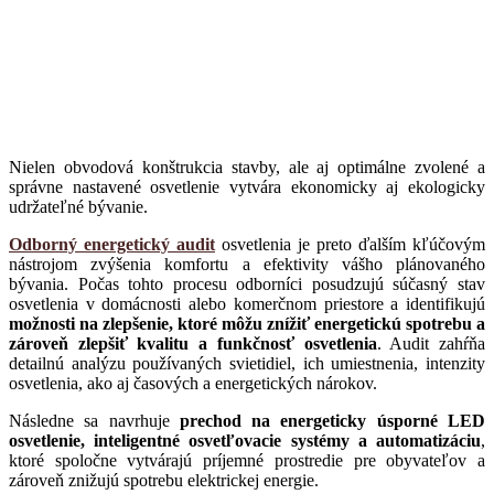
Nielen obvodová konštrukcia stavby, ale aj optimálne zvolené a
správne nastavené osvetlenie vytvára ekonomicky aj ekologicky
udržateľné bývanie.
Odborný energetický audit
osvetlenia je preto ďalším kľúčovým
nástrojom zvýšenia komfortu a efektivity vášho plánovaného
bývania. Počas tohto procesu odborníci posudzujú súčasný stav
osvetlenia v domácnosti alebo komerčnom priestore a identifikujú
možnosti na zlepšenie, ktoré môžu znížiť energetickú spotrebu a
zároveň zlepšiť kvalitu a funkčnosť osvetlenia
. Audit zahŕňa
detailnú analýzu používaných svietidiel, ich umiestnenia, intenzity
osvetlenia, ako aj časových a energetických nárokov.
Následne sa navrhuje
prechod na energeticky úsporné LED
osvetlenie, inteligentné osvetľovacie systémy a automatizáciu
,
ktoré spoločne vytvárajú príjemné prostredie pre obyvateľov a
zároveň znižujú spotrebu elektrickej energie.