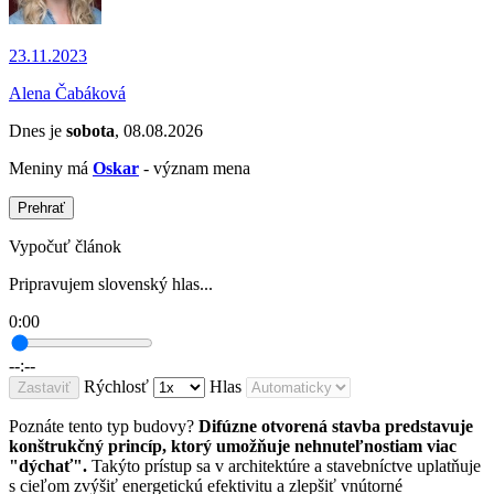
23.11.2023
Alena Čabáková
Dnes je
sobota
, 08.08.2026
Meniny má
Oskar
- význam mena
Prehrať
Vypočuť článok
Pripravujem slovenský hlas...
0:00
--:--
Rýchlosť
Hlas
Zastaviť
Poznáte tento typ budovy?
Difúzne otvorená stavba predstavuje
konštrukčný princíp, ktorý umožňuje nehnuteľnostiam viac
"dýchať".
Takýto prístup sa v architektúre a stavebníctve uplatňuje
s cieľom zvýšiť energetickú efektivitu a zlepšiť vnútorné