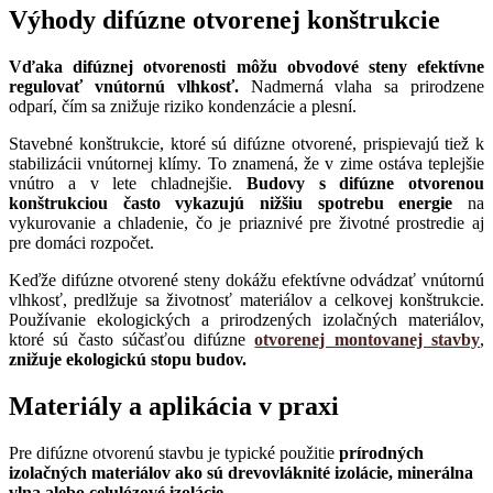
Výhody difúzne otvorenej konštrukcie
Vďaka difúznej otvorenosti môžu obvodové steny efektívne
regulovať vnútornú vlhkosť.
Nadmerná vlaha sa prirodzene
odparí, čím sa znižuje riziko kondenzácie a plesní.
Stavebné konštrukcie, ktoré sú difúzne otvorené, prispievajú tiež k
stabilizácii vnútornej klímy. To znamená, že v zime ostáva teplejšie
vnútro a v lete chladnejšie.
Budovy s difúzne otvorenou
konštrukciou často vykazujú nižšiu spotrebu energie
na
vykurovanie a chladenie, čo je priaznivé pre životné prostredie aj
pre domáci rozpočet.
Keďže difúzne otvorené steny dokážu efektívne odvádzať vnútornú
vlhkosť, predlžuje sa životnosť materiálov a celkovej konštrukcie.
Používanie ekologických a prirodzených izolačných materiálov,
ktoré sú často súčasťou difúzne
otvorenej montovanej stavby
,
znižuje ekologickú stopu budov.
Materiály a aplikácia v praxi
Pre difúzne otvorenú stavbu je typické použitie
prírodných
izolačných materiálov ako sú drevovláknité izolácie, minerálna
vlna alebo celulózové izolácie
.