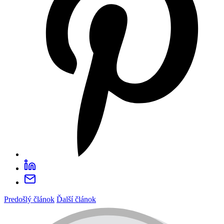
Predošlý článok
Ďalší článok