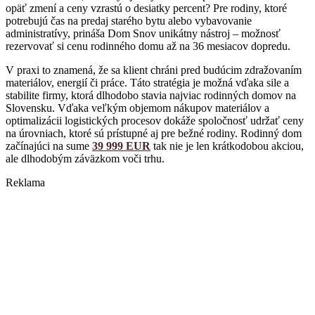
opäť zmení a ceny vzrastú o desiatky percent? Pre rodiny, ktoré
potrebujú čas na predaj starého bytu alebo vybavovanie
administratívy, prináša Dom Snov unikátny nástroj – možnosť
rezervovať si cenu rodinného domu až na 36 mesiacov dopredu.
V praxi to znamená, že sa klient chráni pred budúcim zdražovaním
materiálov, energií či práce. Táto stratégia je možná vďaka sile a
stabilite firmy, ktorá dlhodobo stavia najviac rodinných domov na
Slovensku. Vďaka veľkým objemom nákupov materiálov a
optimalizácii logistických procesov dokáže spoločnosť udržať ceny
na úrovniach, ktoré sú prístupné aj pre bežné rodiny. Rodinný dom
začínajúci na sume
39 999 EUR
tak nie je len krátkodobou akciou,
ale dlhodobým záväzkom voči trhu.
Reklama