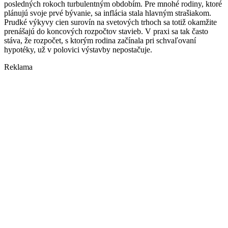
posledných rokoch turbulentným obdobím. Pre mnohé rodiny, ktoré
plánujú svoje prvé bývanie, sa inflácia stala hlavným strašiakom.
Prudké výkyvy cien surovín na svetových trhoch sa totiž okamžite
prenášajú do koncových rozpočtov stavieb. V praxi sa tak často
stáva, že rozpočet, s ktorým rodina začínala pri schvaľovaní
hypotéky, už v polovici výstavby nepostačuje.
Reklama