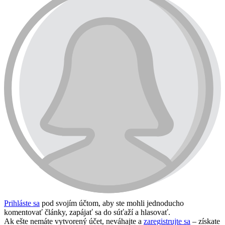
Prihláste sa
pod svojím účtom, aby ste mohli jednoducho
komentovať články, zapájať sa do súťaží a hlasovať.
Ak ešte nemáte vytvorený účet, neváhajte a
zaregistrujte sa
– získate