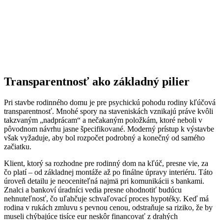
Transparentnosť ako základný pilier
Pri stavbe rodinného domu je pre psychickú pohodu rodiny kľúčová
transparentnosť. Mnohé spory na staveniskách vznikajú práve kvôli
takzvaným „nadprácam“ a nečakaným položkám, ktoré neboli v
pôvodnom návrhu jasne špecifikované. Moderný prístup k výstavbe
však vyžaduje, aby bol rozpočet podrobný a konečný od samého
začiatku.
Klient, ktorý sa rozhodne pre rodinný dom na kľúč, presne vie, za
čo platí – od základnej montáže až po finálne úpravy interiéru. Táto
úroveň detailu je neoceniteľná najmä pri komunikácii s bankami.
Znalci a bankoví úradníci vedia presne ohodnotiť budúcu
nehnuteľnosť, čo uľahčuje schvaľovací proces hypotéky. Keď má
rodina v rukách zmluvu s pevnou cenou, odstraňuje sa riziko, že by
museli chýbajúce tisíce eur neskôr financovať z drahých