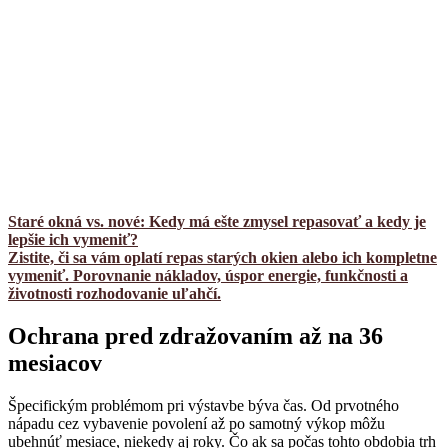
Staré okná vs. nové: Kedy má ešte zmysel repasovať a kedy je
lepšie ich vymeniť?
Zistite, či sa vám oplatí repas starých okien alebo ich kompletne
vymeniť. Porovnanie nákladov, úspor energie, funkčnosti a
životnosti rozhodovanie uľahčí.
Ochrana pred zdražovaním až na 36
mesiacov
Špecifickým problémom pri výstavbe býva čas. Od prvotného
nápadu cez vybavenie povolení až po samotný výkop môžu
ubehnúť mesiace, niekedy aj roky. Čo ak sa počas tohto obdobia trh