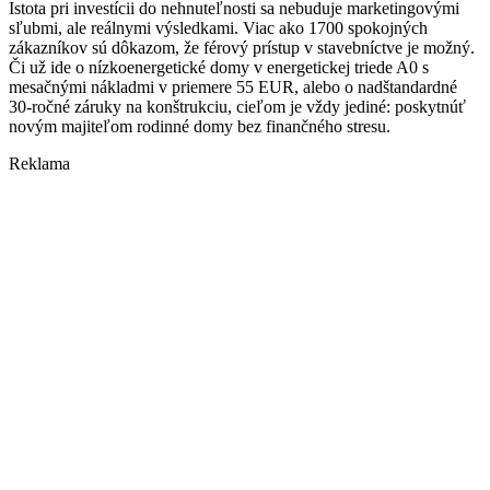
Istota pri investícii do nehnuteľnosti sa nebuduje marketingovými
sľubmi, ale reálnymi výsledkami. Viac ako 1700 spokojných
zákazníkov sú dôkazom, že férový prístup v stavebníctve je možný.
Či už ide o nízkoenergetické domy v energetickej triede A0 s
mesačnými nákladmi v priemere 55 EUR, alebo o nadštandardné
30-ročné záruky na konštrukciu, cieľom je vždy jediné: poskytnúť
novým majiteľom rodinné domy bez finančného stresu.
Reklama