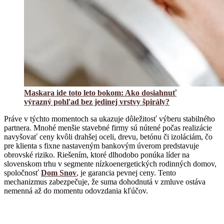
Maskara ide toto leto bokom: Ako dosiahnuť
výrazný pohľad bez jedinej vrstvy špirály?
Práve v týchto momentoch sa ukazuje dôležitosť výberu stabilného
partnera. Mnohé menšie stavebné firmy sú nútené počas realizácie
navyšovať ceny kvôli drahšej oceli, drevu, betónu či izoláciám, čo
pre klienta s fixne nastaveným bankovým úverom predstavuje
obrovské riziko. Riešením, ktoré dlhodobo ponúka líder na
slovenskom trhu v segmente nízkoenergetických rodinných domov,
spoločnosť
Dom Snov
, je garancia pevnej ceny. Tento
mechanizmus zabezpečuje, že suma dohodnutá v zmluve ostáva
nemenná až do momentu odovzdania kľúčov.