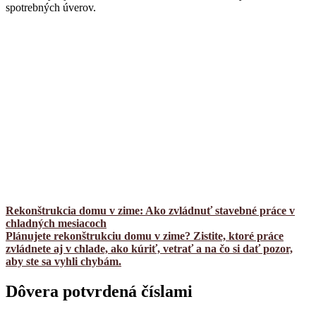
spotrebných úverov.
Rekonštrukcia domu v zime: Ako zvládnuť stavebné práce v
chladných mesiacoch
Plánujete rekonštrukciu domu v zime? Zistite, ktoré práce
zvládnete aj v chlade, ako kúriť, vetrať a na čo si dať pozor,
aby ste sa vyhli chybám.
Dôvera potvrdená číslami