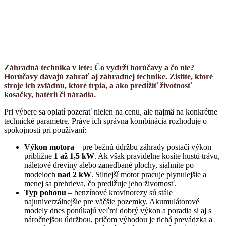
Záhradná technika v lete: Čo vydrží horúčavy a čo nie?
Horúčavy dávajú zabrať aj záhradnej technike. Zistite, ktoré
stroje ich zvládnu, ktoré trpia, a ako predĺžiť životnosť
kosačky, batérií či náradia.
Pri výbere sa oplatí pozerať nielen na cenu, ale najmä na konkrétne
technické parametre. Práve ich správna kombinácia rozhoduje o
spokojnosti pri používaní:
Výkon motora
– pre bežnú údržbu záhrady postačí výkon
približne
1 až 1,5 kW
. Ak však pravidelne kosíte hustú trávu,
náletové dreviny alebo zanedbané plochy, siahnite po
modeloch
nad 2 kW
. Silnejší motor pracuje plynulejšie a
menej sa prehrieva, čo predlžuje jeho životnosť.
Typ pohonu
– benzínové krovinorezy sú stále
najuniverzálnejšie pre väčšie pozemky. Akumulátorové
modely dnes ponúkajú veľmi dobrý výkon a poradia si aj s
náročnejšou údržbou, pričom výhodou je tichá prevádzka a