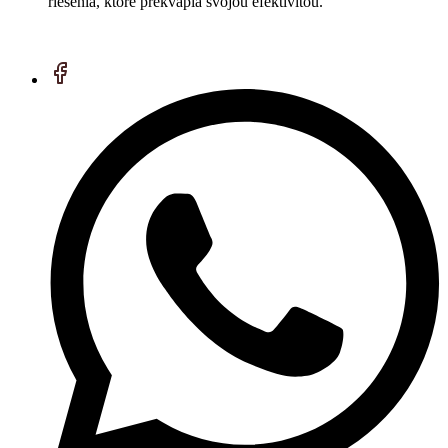
riešenia, ktoré prekvapia svojou efektivitou.