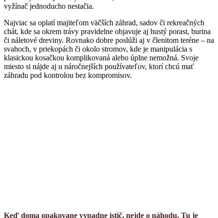
vyžínač jednoducho nestačia.
Najviac sa oplatí majiteľom väčších záhrad, sadov či rekreačných
chát, kde sa okrem trávy pravidelne objavuje aj hustý porast, burina
či náletové dreviny. Rovnako dobre poslúži aj v členitom teréne – na
svahoch, v priekopách či okolo stromov, kde je manipulácia s
klasickou kosačkou komplikovaná alebo úplne nemožná. Svoje
miesto si nájde aj u náročnejších používateľov, ktorí chcú mať
záhradu pod kontrolou bez kompromisov.
Keď doma opakovane vypadne istič, nejde o náhodu. Tu je