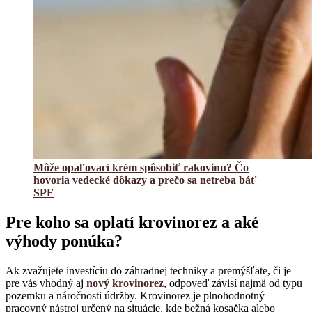
Môže opaľovací krém spôsobiť rakovinu? Čo
hovoria vedecké dôkazy a prečo sa netreba báť
SPF
Pre koho sa oplatí krovinorez a aké
výhody ponúka?
Ak zvažujete investíciu do záhradnej techniky a premýšľate, či je
pre vás vhodný aj
nový krovinorez
, odpoveď závisí najmä od typu
pozemku a náročnosti údržby. Krovinorez je plnohodnotný
pracovný nástroj určený na situácie, kde bežná kosačka alebo