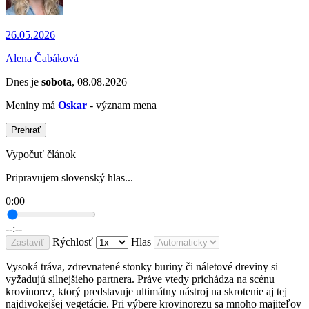
26.05.2026
Alena Čabáková
Dnes je
sobota
, 08.08.2026
Meniny má
Oskar
- význam mena
Prehrať
Vypočuť článok
Pripravujem slovenský hlas...
0:00
--:--
Rýchlosť
Hlas
Zastaviť
Vysoká tráva, zdrevnatené stonky buriny či náletové dreviny si
vyžadujú silnejšieho partnera. Práve vtedy prichádza na scénu
krovinorez, ktorý predstavuje ultimátny nástroj na skrotenie aj tej
najdivokejšej vegetácie. Pri výbere krovinorezu sa mnoho majiteľov