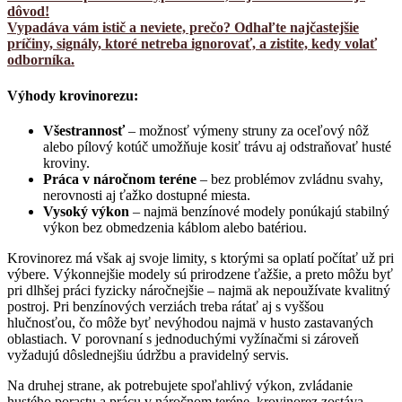
dôvod!
Vypadáva vám istič a neviete, prečo? Odhaľte najčastejšie
príčiny, signály, ktoré netreba ignorovať, a zistite, kedy volať
odborníka.
Výhody krovinorezu:
Všestrannosť
– možnosť výmeny struny za oceľový nôž
alebo pílový kotúč umožňuje kosiť trávu aj odstraňovať husté
kroviny.
Práca v náročnom teréne
– bez problémov zvládnu svahy,
nerovnosti aj ťažko dostupné miesta.
Vysoký výkon
– najmä benzínové modely ponúkajú stabilný
výkon bez obmedzenia káblom alebo batériou.
Krovinorez má však aj svoje limity, s ktorými sa oplatí počítať už pri
výbere. Výkonnejšie modely sú prirodzene ťažšie, a preto môžu byť
pri dlhšej práci fyzicky náročnejšie – najmä ak nepoužívate kvalitný
postroj. Pri benzínových verziách treba rátať aj s vyššou
hlučnosťou, čo môže byť nevýhodou najmä v husto zastavaných
oblastiach. V porovnaní s jednoduchými vyžínačmi si zároveň
vyžadujú dôslednejšiu údržbu a pravidelný servis.
Na druhej strane, ak potrebujete spoľahlivý výkon, zvládanie
hustého porastu a prácu v náročnom teréne, krovinorez zostáva