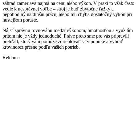
záhrad zameriava najmä na cenu alebo výkon. V praxi to však často
vedie k nesprávnej voľbe – stroj je buď zbytočne ťažký a
nepohodlný na dlhšiu prácu, alebo mu chýba dostatočný výkon pri
hustejšom poraste.
Nájsť správnu rovnováhu medzi výkonom, hmotnosťou a využitím
pritom nie je vždy jednoduché. Práve preto sme pre vás pripravili
prehľad, ktorý vám pomôže zorientovať sa v ponuke a vybrať
krovinorez presne podľa vašich potrieb.
Reklama