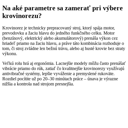
Na aké parametre sa zamerať pri výbere
krovinorezu?
Krovinorez je technicky prepracovaný stroj, ktorý spája motor,
prevodovku a žaciu hlavu do jedného funkčného celku. Motor
(benzínový, elektrický alebo akumulátorový) prenáša výkon cez
hriadeľ priamo na žaciu hlavu, a práve táto kombinácia rozhoduje o
tom, či stroj zvládne len bežnú trávu, alebo aj husté krovie bez straty
výkonu.
Veľkú rolu hrá aj ergonómia. Lacnejšie modely môžu často prenášať
vibrácie priamo do rúk, zatiaľ čo kvalitnejšie krovinorezy využívajú
antivibračné systémy, lepšie vyváženie a premyslené rukoväte.
Rozdiel pocítite už po 20–30 minútach práce – únava je výrazne
nižšia a kontrola nad strojom presnejšia.