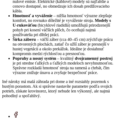
nulové emisie. Elektrické (káblové) modely sú najľahšie a
cenovo dostupné, no obmedzuje ich dosah predlžovacieho
kábla.
Hmotnosť a vyváženie
– nižšia hmotnosť výrazne zlepšuje
komfort, no rovnako dôležité je vyváženie stroja.
Modely s
U-rukoväťou
(bicyklové riadidlá) umožňujú prirodzenejší
pohyb pri kosení väčších plôch, čo oceňujú najmä
používatelia pri dlhšej práci.
Šírka záberu
– väčší záber (cca 40–45 cm) zrýchľuje prácu
na otvorených plochách, zatiaľ čo užší záber je presnejší v
hustej vegetácii a okolo prekážok. Ideálne je dosiahnuť
kompromis medzi rýchlosťou a presnosťou.
Popruhy a nosný systém
– kvalitný
dvojramenný postroj
je pri stredne ťažkých a ťažkých modeloch nevyhnutnosťou.
Správne rozkladá hmotnosť stroja na ramená a chrbát, čím
výrazne znižuje únavu a zvyšuje bezpečnosť práce.
Iné nároky má malá záhrada pri dome a iné rozsiahly pozemok s
hustým porastom. Ak si správne nastavíte parametre podľa svojich
potrieb, získate krovinorez, ktorý nebude len výkonný, ale najmä
pohodlný a spoľahlivý.