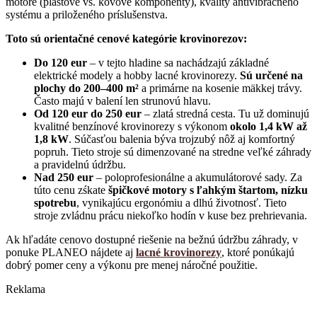
motore (plastové vs. kovové komponenty), kvality antivibračného
systému a priloženého príslušenstva.
Toto sú orientačné cenové kategórie krovinorezov:
Do 120 eur
–
v tejto hladine sa nachádzajú základné
elektrické modely a hobby lacné krovinorezy.
Sú určené na
plochy do 200–400 m²
a primárne na kosenie mäkkej trávy.
Často majú v balení len strunovú hlavu.
Od 120 eur do 250 eur
– zlatá stredná cesta. Tu už dominujú
kvalitné benzínové krovinorezy s výkonom
okolo 1,4 kW až
1,8 kW
. Súčasťou balenia býva trojzubý nôž aj komfortný
popruh. Tieto stroje sú dimenzované na stredne veľké záhrady
a pravidelnú údržbu.
Nad 250 eur
–
poloprofesionálne a akumulátorové sady. Za
túto cenu zśkate
špičkové motory s ľahkým štartom, nízku
spotrebu
, vynikajúcu ergonómiu a dlhú životnosť. Tieto
stroje zvládnu prácu niekoľko hodín v kuse bez prehrievania.
Ak hľadáte cenovo dostupné riešenie na bežnú údržbu záhrady, v
ponuke PLANEO nájdete aj
lacné krovinorezy
, ktoré ponúkajú
dobrý pomer ceny a výkonu pre menej náročné použitie.
Reklama