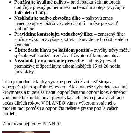
Používajte kvalitné palivo
– pri dvojtaktných motoroch
dodržujte presný pomer miešania benzínu a oleja (zvyčajne
1:40 alebo 1:50).
Neskladujte palivo zbytočne dlho
– palivovú zmes
nenechávajte v nádrži viac ako 30 dní – môže poškodiť
karburátor.
Pravidelne
kontrolujte vzduchový filter
– zanesený filter
znižuje výkon a zvyšuje spotrebu. Pravidelne ho čistite alebo
vymeňte.
Čistite žaciu hlavu po každom použití
– zvyšky trávy môžu
spôsobovať koróziu a znižovať životnosť komponentov.
Nezabúdajte na mazanie prevodov
– uhlový prevod
premazávajte špeciálnym tukom každých 15 až 20 hodín
prevádzky.
Tieto jednoduché kroky výrazne predĺžia životnosť stroja a
zabezpečia jeho spoľahlivý výkon. Ak si navyše vyberiete kvalitný
krovinorez a budete sa riadiť odporúčaniami odborníkov, odmenou
vám bude bezproblémová prevádzka a efektívna práca v záhrade
počas dlhých rokov. V PLANEO vám s výberom správneho
modelu radi pomôžu a odporučia riešenie presne podľa vašich
potrieb.
Zdroj úvodnej fotky: PLANEO