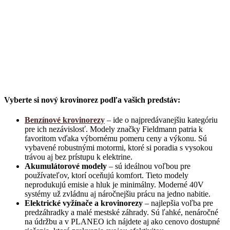
Vyberte si nový krovinorez podľa vašich predstáv:
Benzínové krovinorezy
– ide o najpredávanejšiu kategóriu
pre ich nezávislosť. Modely značky Fieldmann patria k
favoritom vďaka výbornému pomeru ceny a výkonu. Sú
vybavené robustnými motormi, ktoré si poradia s vysokou
trávou aj bez prístupu k elektrine.
Akumulátorové modely
– sú ideálnou voľbou pre
používateľov, ktorí oceňujú komfort. Tieto modely
neprodukujú emisie a hluk je minimálny. Moderné 40V
systémy už zvládnu aj náročnejšiu prácu na jedno nabitie.
Elektrické vyžínače a krovinorezy
– najlepšia voľba pre
predzáhradky a malé mestské záhrady. Sú ľahké, nenáročné
na údržbu a v PLANEO ich nájdete aj ako cenovo dostupné