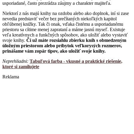
usporiadané, často prezrádza záujmy a charakter majiteľa.
Niektorí z nás majú knihy na ozdobu alebo ako doplnok, iní si zase
nevedia predstaviť večer bez prečítaných niekoľkých kapitol
obľúbenej knižky. Tak či onak, vďaka čistému a usporiadanému
priestoru sa cítime menej zaprataní a máme jasnú myseľ. Existuje
veľa kreatívnych a funkčných spôsobov, ako uložiť alebo vystaviť
svoje knihy.
Či už máte rozsiahlu zbierku kníh s obmedzeným
úložným priestorom alebo príbytok veľkorysých rozmerov,
prinášame vám zopár tipov, ako uložiť svoje knihy.
Neprehliadni:
Tabuľová farba - vkusné a praktické riešenie,
ktoré si zamilujete
Reklama