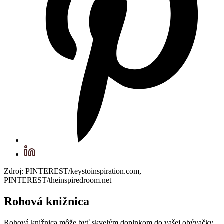
Zdroj: PINTEREST/keystoinspiration.com,
PINTEREST/theinspiredroom.net
Rohová knižnica
Rohová knižnica môže byť skvelým doplnkom do vašej obývačky.