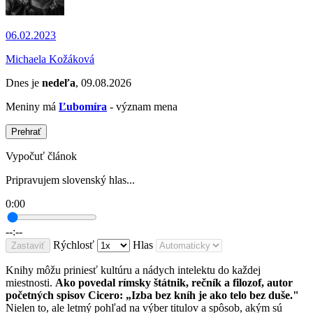
06.02.2023
Michaela Kožáková
Dnes je
nedeľa
, 09.08.2026
Meniny má
Ľubomíra
- význam mena
Prehrať
Vypočuť článok
Pripravujem slovenský hlas...
0:00
--:--
Rýchlosť
Hlas
Zastaviť
Knihy môžu priniesť kultúru a nádych intelektu do každej
miestnosti.
Ako povedal rímsky štátnik, rečník a filozof, autor
početných spisov Cicero: „Izba bez kníh je ako telo bez duše."
Nielen to, ale letmý pohľad na výber titulov a spôsob, akým sú