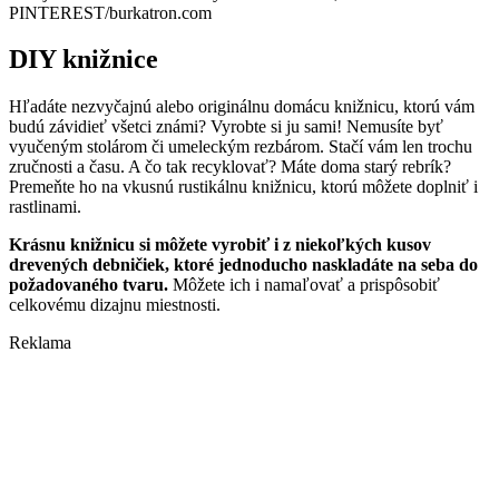
PINTEREST/burkatron.com
DIY knižnice
Hľadáte nezvyčajnú alebo originálnu domácu knižnicu, ktorú vám
budú závidieť všetci známi? Vyrobte si ju sami! Nemusíte byť
vyučeným stolárom či umeleckým rezbárom. Stačí vám len trochu
zručnosti a času. A čo tak recyklovať? Máte doma starý rebrík?
Premeňte ho na vkusnú rustikálnu knižnicu, ktorú môžete doplniť i
rastlinami.
Krásnu knižnicu si môžete vyrobiť i z niekoľkých kusov
drevených debničiek, ktoré jednoducho naskladáte na seba do
požadovaného tvaru.
Môžete ich i namaľovať a prispôsobiť
celkovému dizajnu miestnosti.
Reklama