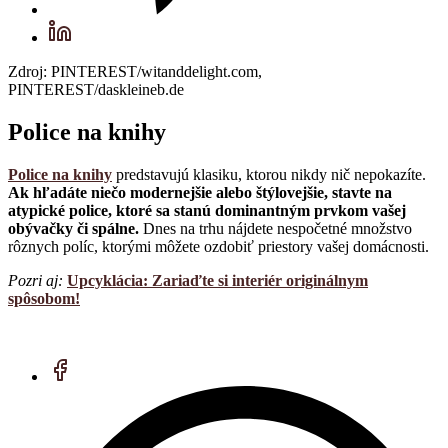
Zdroj: PINTEREST/witanddelight.com,
PINTEREST/daskleineb.de
Police na knihy
Police na knihy
predstavujú klasiku, ktorou nikdy nič nepokazíte.
Ak hľadáte niečo modernejšie alebo štýlovejšie, stavte na
atypické police, ktoré sa stanú dominantným prvkom vašej
obývačky či spálne.
Dnes na trhu nájdete nespočetné množstvo
rôznych políc, ktorými môžete ozdobiť priestory vašej domácnosti.
Pozri aj:
Upcyklácia: Zariaďte si interiér originálnym
spôsobom!