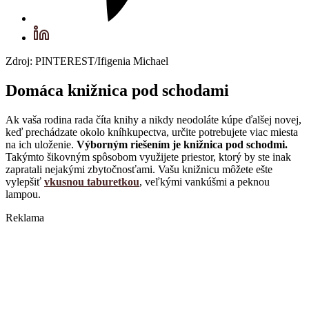
Zdroj: PINTEREST/Ifigenia Michael
Domáca knižnica pod schodami
Ak vaša rodina rada číta knihy a nikdy neodoláte kúpe ďalšej novej,
keď prechádzate okolo kníhkupectva, určite potrebujete viac miesta
na ich uloženie.
Výborným riešením je knižnica pod schodmi.
Takýmto šikovným spôsobom využijete priestor, ktorý by ste inak
zapratali nejakými zbytočnosťami. Vašu knižnicu môžete ešte
vylepšiť
vkusnou taburetkou
, veľkými vankúšmi a peknou
lampou.
Reklama