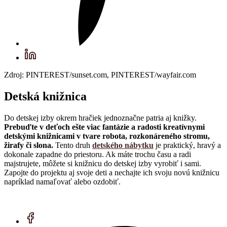
Zdroj: PINTEREST/sunset.com, PINTEREST/wayfair.com
Detská knižnica
Do detskej izby okrem hračiek jednoznačne patria aj knižky.
Prebuďte v deťoch ešte viac fantázie a radosti kreatívnymi
detskými knižnicami v tvare robota, rozkonáreného stromu,
žirafy či slona.
Tento druh
detského nábytku
je praktický, hravý a
dokonale zapadne do priestoru. Ak máte trochu času a radi
majstrujete, môžete si knižnicu do detskej izby vyrobiť i sami.
Zapojte do projektu aj svoje deti a nechajte ich svoju novú knižnicu
napríklad namaľovať alebo ozdobiť.