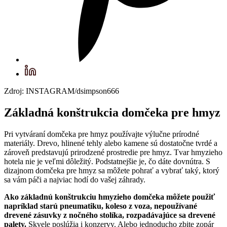
Zdroj: INSTAGRAM/dsimpson666
Základná konštrukcia domčeka pre hmyz
Pri vytváraní domčeka pre hmyz používajte výlučne prírodné
materiály. Drevo, hlinené tehly alebo kamene sú dostatočne tvrdé a
zároveň predstavujú prirodzené prostredie pre hmyz. Tvar hmyzieho
hotela nie je veľmi dôležitý. Podstatnejšie je, čo dáte dovnútra. S
dizajnom domčeka pre hmyz sa môžete pohrať a vybrať taký, ktorý
sa vám páči a najviac hodí do vašej záhrady.
Ako základnú konštrukciu hmyzieho domčeka môžete použiť
napríklad starú pneumatiku, koleso z voza, nepoužívané
drevené zásuvky z nočného stolíka, rozpadávajúce sa drevené
palety.
Skvele poslúžia i konzervy. Alebo jednoducho zbite zopár