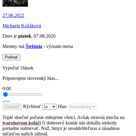
27.06.2022
Michaela Kožáková
Dnes je
piatok
, 07.08.2026
Meniny má
Štefánia
- význam mena
Prehrať
Vypočuť článok
Pripravujem slovenský hlas...
0:00
--:--
Rýchlosť
Hlas
Zastaviť
Teplé slnečné počasie milujeme všetci. Avšak otravná mucha na
tvarohovom koláči
či dotieravý komár nás dokážu niekedy
poriadne nahnevať. Nuž, hmyz je neoddeliteľnou a zásadnou
súčasťou našich záhrad.