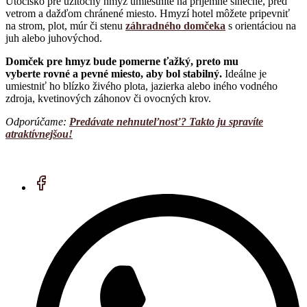
Útočisko pre užitočný hmyz umiestnite na príjemne slnečné, pred
vetrom a dažďom chránené miesto. Hmyzí hotel môžete pripevniť
na strom, plot, múr či stenu
záhradného domčeka
s orientáciou na
juh alebo juhovýchod.
Domček pre hmyz bude pomerne ťažký, preto mu
vyberte rovné a pevné miesto, aby bol stabilný.
Ideálne je
umiestniť ho blízko živého plota, jazierka alebo iného vodného
zdroja, kvetinových záhonov či ovocných krov.
Odporúčame:
Predávate nehnuteľnosť? Takto ju spravíte
atraktívnejšou!