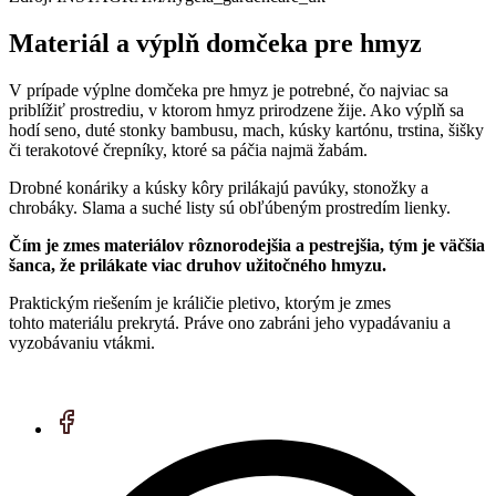
Materiál a výplň domčeka pre hmyz
V prípade výplne domčeka pre hmyz je potrebné, čo najviac sa
priblížiť prostrediu, v ktorom hmyz prirodzene žije. Ako výplň sa
hodí seno, duté stonky bambusu, mach, kúsky kartónu, trstina, šišky
či terakotové črepníky, ktoré sa páčia najmä žabám.
Drobné konáriky a kúsky kôry prilákajú pavúky, stonožky a
chrobáky. Slama a suché listy sú obľúbeným prostredím lienky.
Čím je zmes materiálov rôznorodejšia a pestrejšia, tým je väčšia
šanca, že prilákate viac druhov užitočného hmyzu.
Praktickým riešením je králičie pletivo, ktorým je zmes
tohto materiálu prekrytá. Práve ono zabráni jeho vypadávaniu a
vyzobávaniu vtákmi.