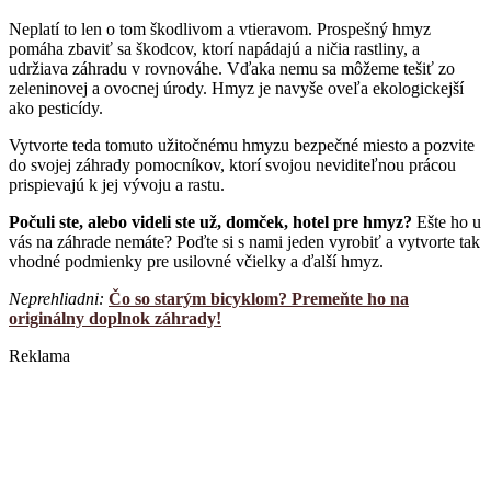
Neplatí to len o tom škodlivom a vtieravom. Prospešný hmyz
pomáha zbaviť sa škodcov, ktorí napádajú a ničia rastliny, a
udržiava záhradu v rovnováhe. Vďaka nemu sa môžeme tešiť zo
zeleninovej a ovocnej úrody. Hmyz je navyše oveľa ekologickejší
ako pesticídy.
Vytvorte teda tomuto užitočnému hmyzu bezpečné miesto a pozvite
do svojej záhrady pomocníkov, ktorí svojou neviditeľnou prácou
prispievajú k jej vývoju a rastu.
Počuli ste, alebo videli ste už, domček, hotel pre hmyz?
Ešte ho u
vás na záhrade nemáte? Poďte si s nami jeden vyrobiť a vytvorte tak
vhodné podmienky pre usilovné včielky a ďalší hmyz.
Neprehliadni:
Čo so starým bicyklom? Premeňte ho na
originálny doplnok záhrady!
Reklama