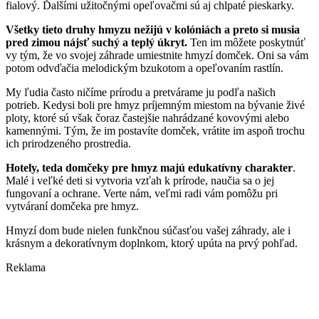
fialový. Ďalšími užitočnými opeľovačmi sú aj chlpaté pieskarky.
Všetky tieto druhy hmyzu nežijú v kolóniách a preto si musia
pred zimou nájsť suchý a teplý úkryt.
Ten im môžete poskytnúť
vy tým, že vo svojej záhrade umiestnite hmyzí domček. Oni sa vám
potom odvďačia melodickým bzukotom a opeľovaním rastlín.
My ľudia často ničíme prírodu a pretvárame ju podľa našich
potrieb. Kedysi boli pre hmyz príjemným miestom na bývanie živé
ploty, ktoré sú však čoraz častejšie nahrádzané kovovými alebo
kamennými. Tým, že im postavíte domček, vrátite im aspoň trochu
ich prirodzeného prostredia.
Hotely, teda domčeky pre hmyz majú edukatívny charakter
.
Malé i veľké deti si vytvoria vzťah k prírode, naučia sa o jej
fungovaní a ochrane. Verte nám, veľmi radi vám pomôžu pri
vytváraní domčeka pre hmyz.
Hmyzí dom bude nielen funkčnou súčasťou vašej záhrady, ale i
krásnym a dekoratívnym doplnkom, ktorý upúta na prvý pohľad.
Reklama