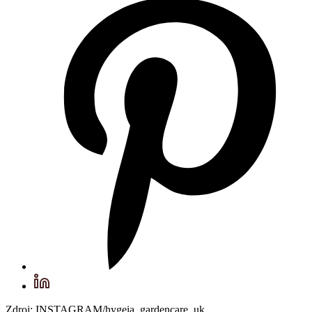
Zdroj: INSTAGRAM/hygeia_gardencare_uk